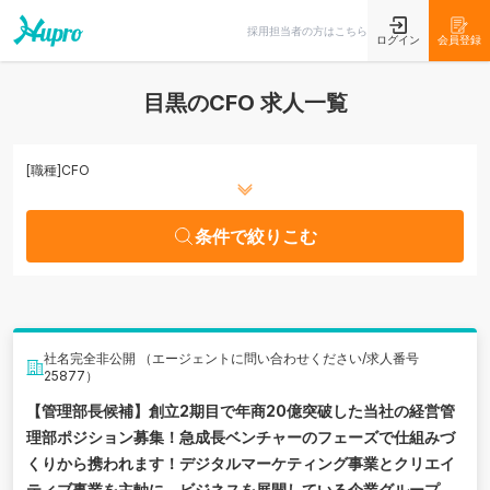
条件で絞りこむ
採用担当者の方はこちら
ログイン
会員登録
目黒のCFO 求人一覧
[職種]
CFO
条件で絞りこむ
社名完全非公開 （エージェントに問い合わせください/求人番号
25877）
【管理部長候補】創立2期目で年商20億突破した当社の経営管
理部ポジション募集！急成長ベンチャーのフェーズで仕組みづ
くりから携われます！デジタルマーケティング事業とクリエイ
ティブ事業を主軸に、ビジネスを展開している企業グループ