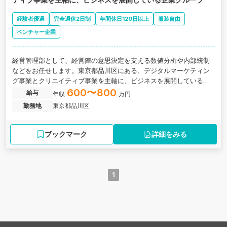
経験者優遇
完全週休2日制
年間休日120日以上
服装自由
ベンチャー企業
経営管理部として、経営陣の意思決定を支える数値分析や内部統制
などをお任せします。東京都品川区にある、デジタルマーケティン
グ事業とクリエイティブ事業を主軸に、ビジネスを展開しているベ
ンチャー企業の求人です。
600〜800
給与
年収
万円
勤務地
東京都品川区
ブックマーク
詳細をみる
1