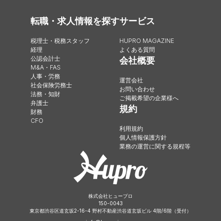
転職・求人情報を探す
サービス
税理士・税務スタッフ
HUPRO MAGAZINE
経理
よくある質問
公認会計士
会社概要
M&A・FAS
人事・労務
運営会社
社会保険労務士
お問い合わせ
法務・知財
ご掲載希望の企業様へ
弁護士
規約
財務
CFO
利用規約
個人情報保護方針
業務の運営に関する規程等
株式会社ヒュープロ
150-0043
東京都渋谷区道玄坂2-16-4 野村不動産渋谷道玄坂ビル 4階/6階（受付）