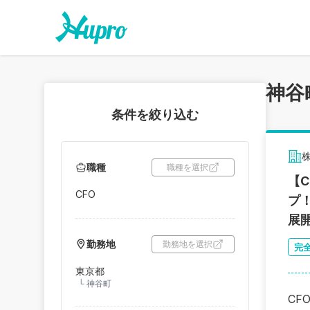
神谷
条件を絞り込む
株
職種
職種を選択
【
CFO
プ！
展
勤務地
勤務地を選択
完
東京都
└
神谷町
CF