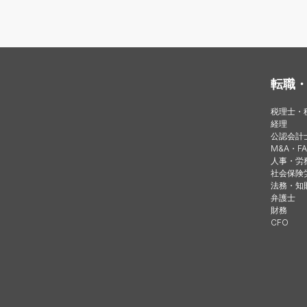
転職
税理士・
経理
公認会計
M&A・FA
人事・労
社会保険
法務・知
弁護士
財務
CFO