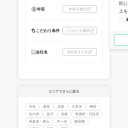
区に
年収
年収を選択
上を
こだわり条件
こだわりを選択
会社名
会社名を入力
エリアでさらに絞る
渋谷
新宿
赤坂
六本木
神田
丸の内
品川
池袋
有楽町・日比谷
表参道・青山
市ヶ谷
飯田橋