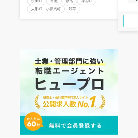
永田町
目黒
原宿
神谷町
人形町・小伝馬町
浅草