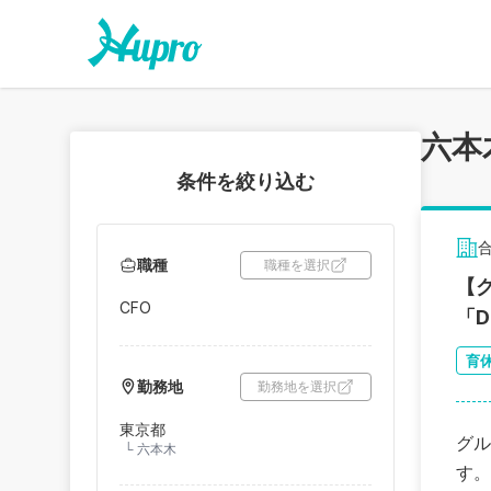
六本
条件を絞り込む
職種
職種を選択
【
CFO
「
育
勤務地
勤務地を選択
東京都
グル
└
六本木
す。