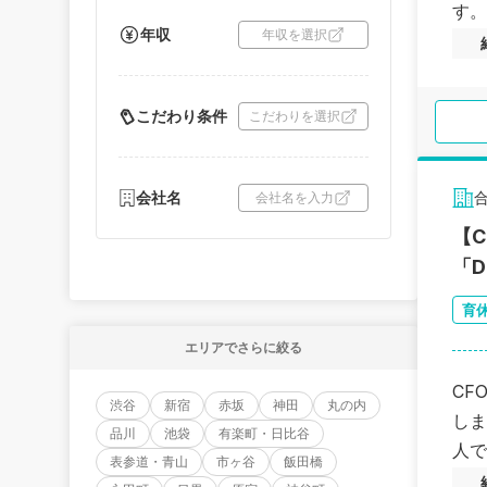
す。
年収
年収を選択
こだわり条件
こだわりを選択
会社名
会社名を入力
【
「
育
エリアでさらに絞る
CF
渋谷
新宿
赤坂
神田
丸の内
しま
品川
池袋
有楽町・日比谷
人で
表参道・青山
市ヶ谷
飯田橋