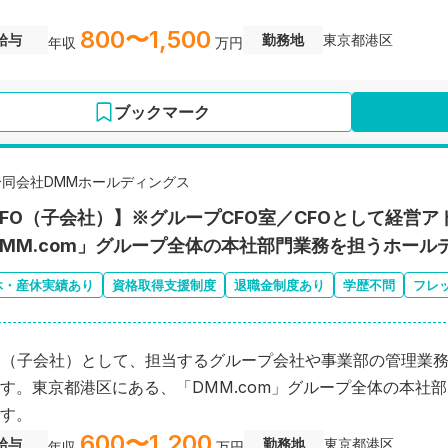
800〜1,500
給与
勤務地
東京都港区
年収
万円
ブックマーク
合同会社DMMホールディングス
CFO（子会社）】※グループCFO室／CFOとして経営
DMM.com」グループ全体の本社部門業務を担うホール
休・産休実績あり
資格取得支援制度
退職金制度あり
学歴不問
フレ
O（子会社）として、担当するグループ会社や事業部の管理業
す。東京都港区にある、「DMM.com」グループ全体の本社
す。
600〜1,200
給与
勤務地
東京都港区
年収
万円