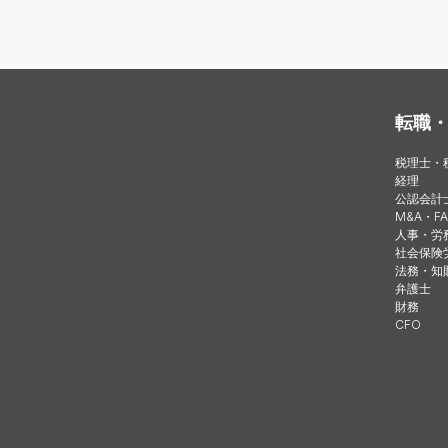
転職
税理士・
経理
公認会計
M&A・FA
人事・労
社会保険
法務・知
弁護士
財務
CFO