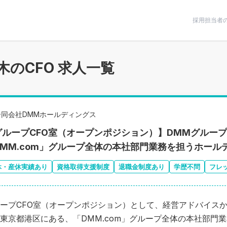
条件で絞りこむ
採用担当者
木のCFO 求人一覧
合同会社DMMホールディングス
グループCFO室（オープンポジション）】DMMグルー
DMM.com」グループ全体の本社部門業務を担うホール
休・産休実績あり
資格取得支援制度
退職金制度あり
学歴不問
フレ
ープCFO室（オープンポジション）として、経営アドバイス
東京都港区にある、「DMM.com」グループ全体の本社部門