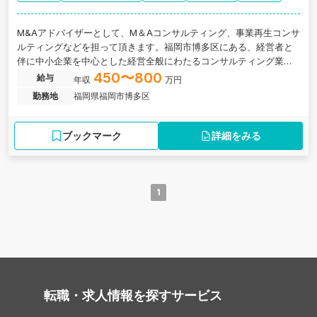
M&Aアドバイザーとして、M＆Aコンサルティング、事業再生コンサ
ルティングなどを担って頂きます。福岡市博多区にある、経営者と
伴に中小企業を中心とした経営全般にわたるコンサルティング業務
に携わることができるコンサルティングファームの求人です。
450〜800
給与
年収
万円
勤務地
福岡県福岡市博多区
ブックマーク
詳細をみる
1
転職・求人情報を探す
サービス