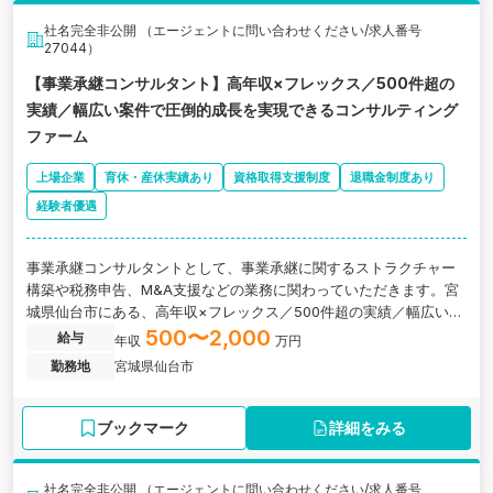
社名完全非公開 （エージェントに問い合わせください/求人番号
27044）
【事業承継コンサルタント】高年収×フレックス／500件超の
実績／幅広い案件で圧倒的成長を実現できるコンサルティング
ファーム
上場企業
育休・産休実績あり
資格取得支援制度
退職金制度あり
経験者優遇
事業承継コンサルタントとして、事業承継に関するストラクチャー
構築や税務申告、M&A支援などの業務に関わっていただきます。宮
城県仙台市にある、高年収×フレックス／500件超の実績／幅広い案
件で圧倒的成長を実現できるコンサルティング会社の求人です。
500〜2,000
給与
年収
万円
勤務地
宮城県仙台市
ブックマーク
詳細をみる
社名完全非公開 （エージェントに問い合わせください/求人番号