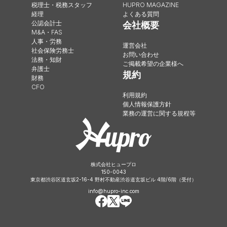
税理士・税務スタッフ
HUPRO MAGAZINE
経理
よくある質問
公認会計士
会社概要
M&A・FAS
人事・労務
運営会社
社会保険労務士
お問い合わせ
法務・知財
ご掲載希望の企業様へ
弁護士
規約
財務
CFO
利用規約
個人情報保護方針
業務の運営に関する規程等
株式会社ヒュープロ
150-0043
東京都渋谷区道玄坂2-16-4 野村不動産渋谷道玄坂ビル 4階/6階（受付）
info@hupro-inc.com