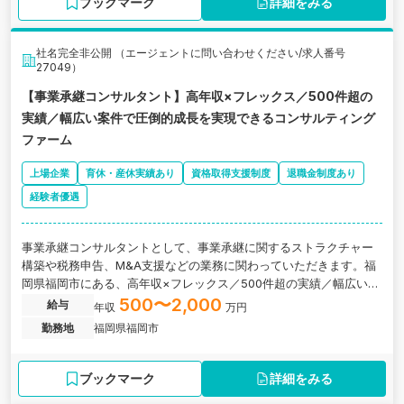
ブックマーク
詳細をみる
社名完全非公開 （エージェントに問い合わせください/求人番号
27049）
【事業承継コンサルタント】高年収×フレックス／500件超の
実績／幅広い案件で圧倒的成長を実現できるコンサルティング
ファーム
上場企業
育休・産休実績あり
資格取得支援制度
退職金制度あり
経験者優遇
事業承継コンサルタントとして、事業承継に関するストラクチャー
構築や税務申告、M&A支援などの業務に関わっていただきます。福
岡県福岡市にある、高年収×フレックス／500件超の実績／幅広い案
件で圧倒的成長を実現できるコンサルティング会社の求人です。
500〜2,000
給与
年収
万円
勤務地
福岡県福岡市
ブックマーク
詳細をみる