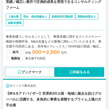
実績／幅広い案件で圧倒的成長を実現できるコンサルティング
ファーム
上場企業
育休・産休実績あり
資格取得支援制度
退職金制度あり
経験者優遇
事業承継コンサルタントとして、事業承継に関するストラクチャー
構築や税務申告、M&A支援などの業務に関わっていただきます。東
京都千代田区にある、高年収×フレックス／500件超の実績／幅広い
案件で圧倒的成長を実現できるコンサルティング会社の求人です。
500〜2,000
給与
年収
万円
勤務地
東京都千代田区
ブックマーク
詳細をみる
オリックス株式会社
【M＆Aアドバイザー】世界約30カ国・地域に拠点を設けグロ
ーバルに活躍する、多角的に事業を展開するプライム上場の大
手企業