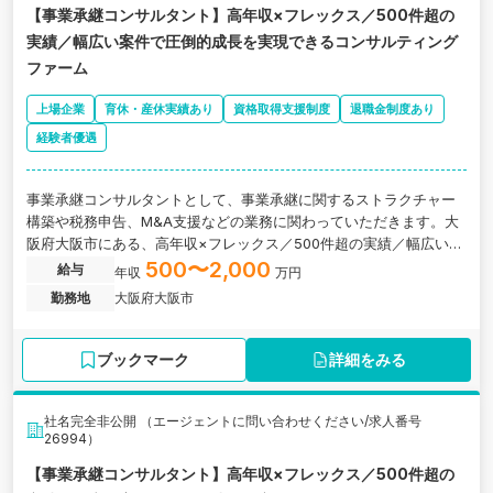
【事業承継コンサルタント】高年収×フレックス／500件超の
実績／幅広い案件で圧倒的成長を実現できるコンサルティング
ファーム
上場企業
育休・産休実績あり
資格取得支援制度
退職金制度あり
経験者優遇
事業承継コンサルタントとして、事業承継に関するストラクチャー
構築や税務申告、M&A支援などの業務に関わっていただきます。大
阪府大阪市にある、高年収×フレックス／500件超の実績／幅広い案
件で圧倒的成長を実現できるコンサルティングファームの求人で
500〜2,000
給与
年収
万円
す。
勤務地
大阪府大阪市
ブックマーク
詳細をみる
社名完全非公開 （エージェントに問い合わせください/求人番号
26994）
【事業承継コンサルタント】高年収×フレックス／500件超の