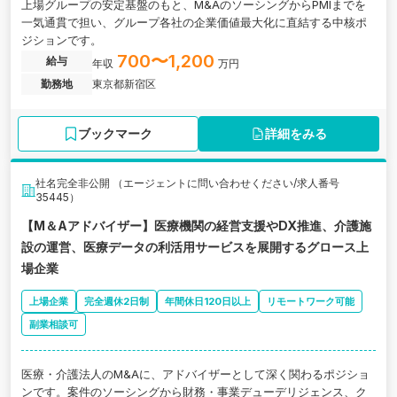
上場グループの安定基盤のもと、M&AのソーシングからPMIまでを
一気通貫で担い、グループ各社の企業価値最大化に直結する中核ポ
ジションです。
700〜1,200
給与
年収
万円
勤務地
東京都新宿区
ブックマーク
詳細をみる
社名完全非公開 （エージェントに問い合わせください/求人番号
35445）
【M＆Aアドバイザー】医療機関の経営支援やDX推進、介護施
設の運営、医療データの利活用サービスを展開するグロース上
場企業
上場企業
完全週休2日制
年間休日120日以上
リモートワーク可能
副業相談可
医療・介護法人のM&Aに、アドバイザーとして深く関わるポジショ
ンです。案件のソーシングから財務・事業デューデリジェンス、ク