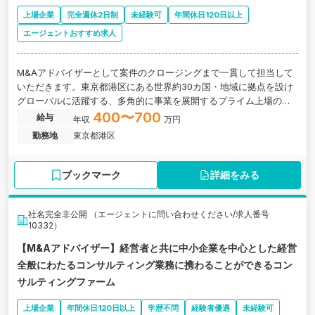
上場企業
完全週休2日制
未経験可
年間休日120日以上
エージェントおすすめ求人
M&Aアドバイザーとして案件のクロージングまで一貫して担当して
いただきます。東京都港区にある世界約30カ国・地域に拠点を設け
グローバルに活躍する、多角的に事業を展開するプライム上場の大
手企業の求人です。
400〜700
給与
年収
万円
勤務地
東京都港区
ブックマーク
詳細をみる
社名完全非公開 （エージェントに問い合わせください/求人番号
10332）
【M&Aアドバイザー】経営者と共に中小企業を中心とした経営
全般にわたるコンサルティング業務に携わることができるコン
サルティングファーム
上場企業
年間休日120日以上
学歴不問
経験者優遇
未経験可