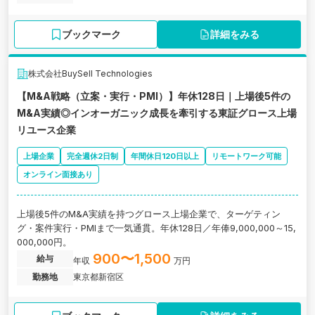
ブックマーク
詳細をみる
株式会社BuySell Technologies
【M&A戦略（立案・実行・PMI）】年休128日｜上場後5件の
M&A実績◎インオーガニック成長を牽引する東証グロース上場
リユース企業
上場企業
完全週休2日制
年間休日120日以上
リモートワーク可能
オンライン面接あり
上場後5件のM&A実績を持つグロース上場企業で、ターゲティン
グ・案件実行・PMIまで一気通貫。年休128日／年俸9,000,000～15,
000,000円。
900〜1,500
給与
年収
万円
勤務地
東京都新宿区