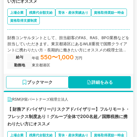
い方にオススメ
上場企業
残業代全額支給
育休・産休実績あり
資格取得奨励一時金
資格取得支援制度
財務コンサルタントとして、担当顧客のFAS、RAS、BPO業務などを
担当していただきます。東京都港区にあるWLB重視で国際クライア
ントに携わりたい方・長期的に働きたい方にオススメの税理士法人
の求人です。
550〜1,000
給与
年収
万円
勤務地
東京都港区
ブックマーク
詳細をみる
RSM汐留パートナーズ税理士法人
【 財務アドバイザリー/リスクアドバイザリー】フルリモート・
フレックス制度あり！グループ全体で200名超／国際税務に携
わりたい方にオススメ
上場企業
残業代全額支給
育休・産休実績あり
資格取得奨励一時金