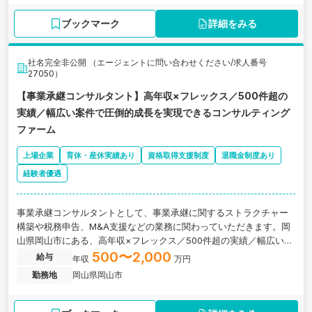
ブックマーク
詳細をみる
社名完全非公開 （エージェントに問い合わせください/求人番号
27050）
【事業承継コンサルタント】高年収×フレックス／500件超の
実績／幅広い案件で圧倒的成長を実現できるコンサルティング
ファーム
上場企業
育休・産休実績あり
資格取得支援制度
退職金制度あり
経験者優遇
事業承継コンサルタントとして、事業承継に関するストラクチャー
構築や税務申告、M&A支援などの業務に関わっていただきます。岡
山県岡山市にある、高年収×フレックス／500件超の実績／幅広い案
件で圧倒的成長を実現できるコンサルティング会社の求人です。
500〜2,000
給与
年収
万円
勤務地
岡山県岡山市