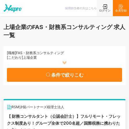
条件で絞りこむ
採用担当者の方はこちら
ログイン
会員登録
上場企業のFAS・財務系コンサルティング 求人
一覧
[職種]
FAS・財務系コンサルティング
[こだわり]
上場企業
条件で絞りこむ
RSM汐留パートナーズ税理士法人
【 財務コンサルタント（公認会計士）】フルリモート・フレッ
クス制度あり！グループ全体で200名超／国際税務に携わりた