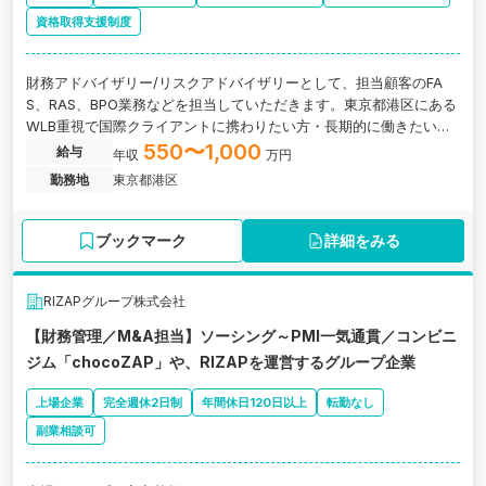
資格取得支援制度
財務アドバイザリー/リスクアドバイザリーとして、担当顧客のFA
S、RAS、BPO業務などを担当していただきます。東京都港区にある
WLB重視で国際クライアントに携わりたい方・長期的に働きたい方
にオススメの税理士法人の求人です。
550〜1,000
給与
年収
万円
勤務地
東京都港区
ブックマーク
詳細をみる
RIZAPグループ株式会社
【財務管理／M&A担当】ソーシング～PMI一気通貫／コンビニ
ジム「chocoZAP」や、RIZAPを運営するグループ企業
上場企業
完全週休2日制
年間休日120日以上
転勤なし
副業相談可