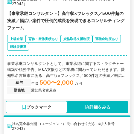
27043）
【事業承継コンサルタント】高年収×フレックス／500件超の
実績／幅広い案件で圧倒的成長を実現できるコンサルティング
ファーム
上場企業
育休・産休実績あり
資格取得支援制度
退職金制度あり
経験者優遇
事業承継コンサルタントとして、事業承継に関するストラクチャー
構築や税務申告、M&A支援などの業務に関わっていただきます。愛
知県名古屋市にある、高年収×フレックス／500件超の実績／幅広い
案件で圧倒的成長を実現できるコンサルティング会社の求人です。
500〜2,000
給与
年収
万円
勤務地
愛知県名古屋市
ブックマーク
詳細をみる
社名完全非公開 （エージェントに問い合わせください/求人番号
27042）