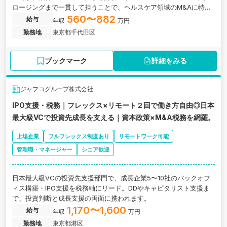
ロージングまで一貫して担うことで、ヘルスケア領域のM&Aに特化
した高度な専門性を身につけられます。
560〜882
給与
年収
万円
勤務地
東京都千代田区
ブックマーク
詳細をみる
ジャフコグループ株式会社
IPO支援・税務｜フレックス×リモート２回で働き方自由◎日本
最大級VCで投資先成長を支える｜資本政策×M&A税務を網羅。
上場企業
フルフレックス制度あり
リモートワーク可能
管理職・マネージャー
シニア歓迎
日本最大級VCの投資先支援部門で、成長企業5〜10社のバックオフ
ィス構築・IPO支援を税務軸にリード。DDやキャピタリスト支援ま
で、投資判断と成長支援の両面に携われます。
1,170〜1,600
給与
年収
万円
勤務地
東京都港区