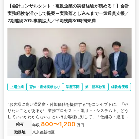
【会計コンサルタント・複数企業の実務経験が積める！】会計
実務経験を活かして提案～実務落とし込みまで一気通貫支援／
7期連続20%事業拡大／平均残業30時間未満
上場企業
育休・産休実績あり
学歴不問
第二新卒歓迎
経験者優遇
“お客様に高い満足度・付加価値を提供する”をコンセプトに、「や
りたいことがあるが、業務プロセス上・運用上・システム上、どう
していいかわからない」というお客様に対して、「仕組み・運用・
体制作り」までをお客様と伴走していただきます。（例：IPO支援、
800〜1,200
給与
年収
万円
IFRS導入、はじめての連結決算など）
勤務地
東京都新宿区