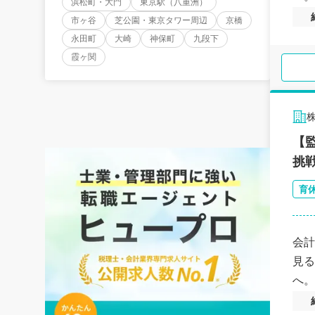
浜松町・大門
東京駅（八重洲）
市ヶ谷
芝公園・東京タワー周辺
京橋
永田町
大崎
神保町
九段下
霞ヶ関
【
挑
育
会計
見る
へ。