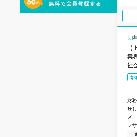
【
業
社
育
財務
せし
ズ、
ンサ