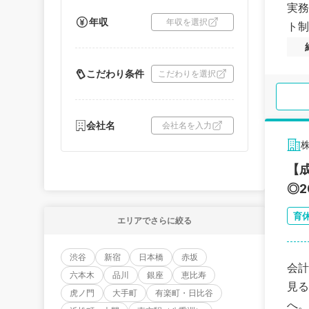
実務
年収
年収を選択
ト制
こだわり条件
こだわりを選択
会社名
会社名を入力
【
◎
育
エリアでさらに絞る
渋谷
新宿
日本橋
赤坂
会計
六本木
品川
銀座
恵比寿
見る
虎ノ門
大手町
有楽町・日比谷
へ。