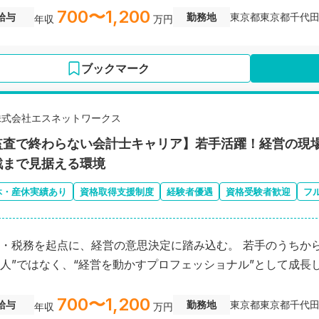
700〜1,200
給与
勤務地
東京都東京都千代
年収
万円
ブックマーク
株式会社エスネットワークス
監査で終わらない会計士キャリア】若手活躍！経営の現
戦まで見据える環境
休・産休実績あり
資格取得支援制度
経験者優遇
資格受験者歓迎
フ
・税務を起点に、経営の意思決定に踏み込む。 若手のうちから
人”ではなく、“経営を動かすプロフェッショナル”として成長
700〜1,200
給与
勤務地
東京都東京都千代
年収
万円