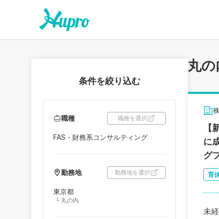
丸の
条件を絞り込む
職種
職種を選択
【
FAS・財務系コンサルティング
に
グ
勤務地
勤務地を選択
育
東京都
└
丸の内
未経