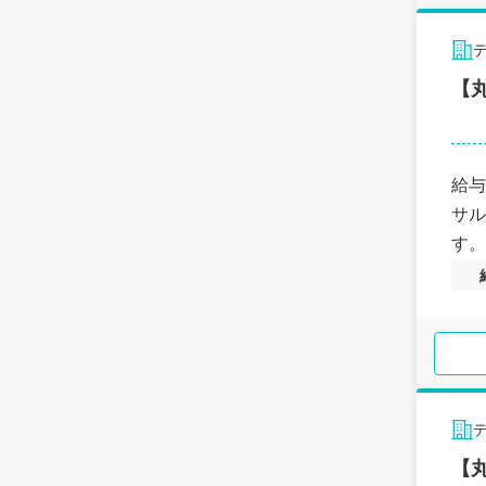
【
給与
サル
す。
【