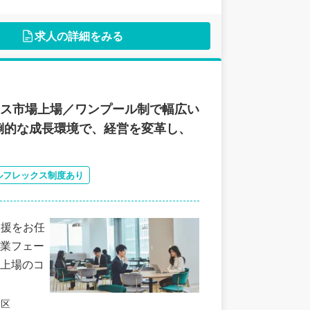
求人の詳細をみる
ース市場上場／ワンプール制で幅広い
倒的な成長環境で、経営を変革し、
ルフレックス制度あり
支援をお任
業フェー
上場のコ
田区