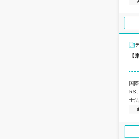
【
国際
RS
士法