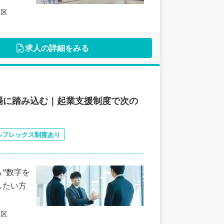
田区
求人の詳細をみる
場に踏み込む｜起業支援制度で次の
ルフレックス制度あり
“数字を
したい方
田区