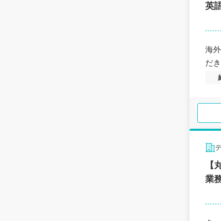
英
海外
だき
【
業