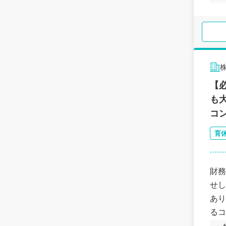
【
も
コ
育
財務
せし
あり
るコ