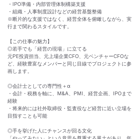
・IPO準備・内部管理体制構築支援

・組織・人事制度設計などの経営基盤整備

※断片的な支援ではなく、経営全体を俯瞰しながら、実
行まで関わるスタイルです。

【この仕事の魅力】  

◎若手でも「経営の現場」に立てる

元PE投資担当、元上場企業CFO、元ベンチャーCFOな
ど、経験豊富なメンバーと同じ目線でプロジェクトに参
画します。

◎会計士としての専門性＋α

・会計・税務を軸に、M&A、PMI、経営企画、IPOまで
経験

・将来的には社外取締役・監査役など経営に近い立場を
目指すことも可能

◎手を挙げた人にチャンスが回る文化

「やってみたい」という意思を尊重する風土があり、年