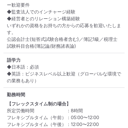
ー歓迎要件

◆監査法人でのインチャージ経験

◆経営者とのリレーション構築経験

いずれかの資格をお持ちの方からの応募を歓迎いたしま
す。

公認会計士(短答式試験合格者含む)／簿記1級／税理士
試験科目合格(簿記論/財務諸表論)
語学力
◆日本語：必須

◆英語：ビジネスレベル以上歓迎（グローバルな環境で
の業務もあり）
勤務時間
【フレックスタイム制の場合】
所定労働時間
：
8
時間
フレキシブルタイム（午前）
：
05:00
〜
12:00
フレキシブルタイム（午後）
：
12:00
〜
22:00