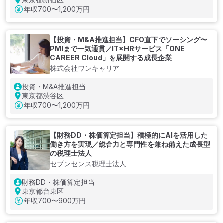
年収
700〜1,200万円
【投資・M&A推進担当】CFO直下でソーシング〜
PMIまで一気通貫／IT×HRサービス「ONE
CAREER Cloud」を展開する成長企業
株式会社ワンキャリア
投資・M&A推進担当
東京都渋谷区
年収
700〜1,200万円
【財務DD・株価算定担当】積極的にAIを活用した
働き方を実現／総合力と専門性を兼ね備えた成長型
の税理士法人
セブンセンス税理士法人
財務DD・株価算定担当
東京都台東区
年収
700〜900万円