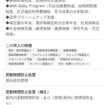
◆書籍助成制度、資格取得支援制度

◆With Baby Program（不妊治療費助成、短時間勤務
制度、託児施設利用費補助、育児休業の分割取得）

◆語学ブラッシュアップ支援

◆確定拠出年金、選択制確定給付企業年金、社員持株会

◆社会保険完備（雇用保険・健康保険・厚生年金・労災
保険）
この求人の特徴
育休・産休実績あり
資格取得支援制度
経験者優遇
資格受験者歓迎
フルフレックス制度あり
フレックス制度あり
リモートワーク可能
完全週休2日制
年間休日120日以上
有給消化推奨
オンライン面接あり
FAS・財務コンサルタント
受動喫煙防止処置
屋内原則禁煙
受動喫煙防止処置（補足）
屋内の受動喫煙対策：あり（禁煙/屋内に喫煙場所あ