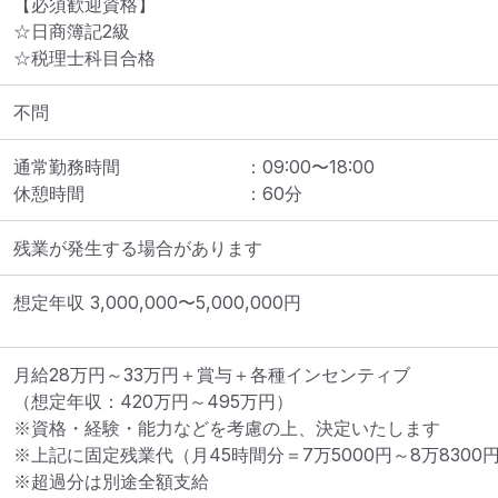
【必須歓迎資格】

☆日商簿記2級

☆税理士科目合格
不問
通常勤務時間
：
09:00
〜
18:00
休憩時間
：
60
分
残業が発生する場合があります
想定年収
3,000,000
〜
5,000,000
円
月給28万円～33万円＋賞与＋各種インセンティブ 

（想定年収：420万円～495万円） 

※資格・経験・能力などを考慮の上、決定いたします 

※上記に固定残業代（月45時間分＝7万5000円～8万8300円
※超過分は別途全額支給 
