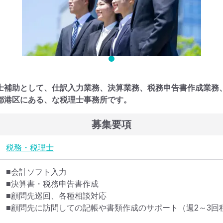
士補助として、仕訳入力業務、決算業務、税務申告書作成業務
都港区にある、な税理士事務所です。
募集要項
税務・税理士
■会計ソフト入力

■決算書・税務申告書作成

■顧問先巡回、各種相談対応

■顧問先に訪問しての記帳や書類作成のサポート（週2～3回程