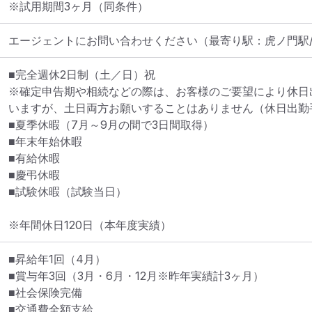
※試用期間3ヶ月（同条件）
エージェントにお問い合わせください
（最寄り駅：虎ノ門駅
■完全週休2日制（土／日）祝

※確定申告期や相続などの際は、お客様のご要望により休日
いますが、土日両方お願いすることはありません（休日出勤手
■夏季休暇（7月～9月の間で3日間取得）

■年末年始休暇

■有給休暇

■慶弔休暇

■試験休暇（試験当日）

※年間休日120日（本年度実績）
■昇給年1回（4月）

■賞与年3回（3月・6月・12月※昨年実績計3ヶ月）

■社会保険完備

■交通費全額支給
