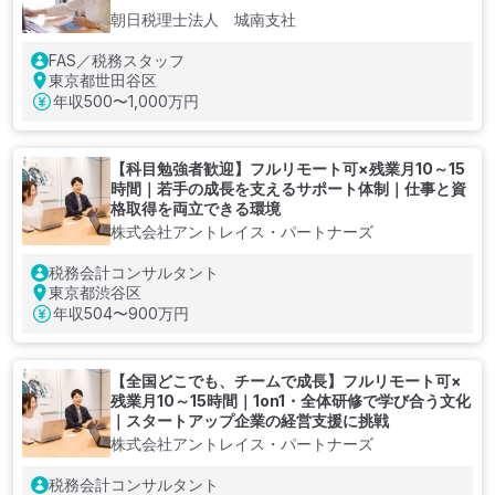
朝日税理士法人 城南支社
FAS／税務スタッフ
東京都世田谷区
年収
500〜1,000万円
【科目勉強者歓迎】フルリモート可×残業月10～15
時間｜若手の成長を支えるサポート体制｜仕事と資
格取得を両立できる環境
株式会社アントレイス・パートナーズ
税務会計コンサルタント
東京都渋谷区
年収
504〜900万円
【全国どこでも、チームで成長】フルリモート可×
残業月10～15時間｜1on1・全体研修で学び合う文化
｜スタートアップ企業の経営支援に挑戦
株式会社アントレイス・パートナーズ
税務会計コンサルタント