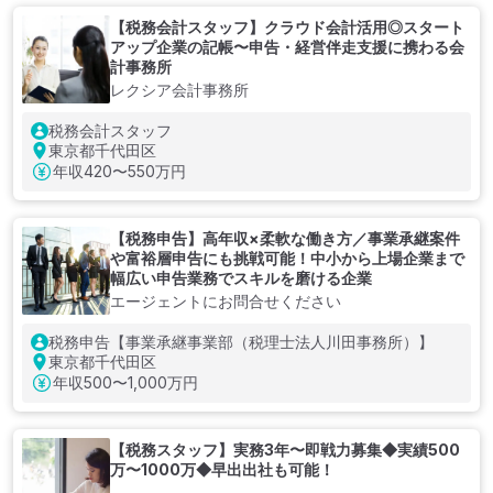
【税務会計スタッフ】クラウド会計活用◎スタート
アップ企業の記帳〜申告・経営伴走支援に携わる会
計事務所
レクシア会計事務所
税務会計スタッフ
東京都千代田区
年収
420〜550万円
【税務申告】高年収×柔軟な働き方／事業承継案件
や富裕層申告にも挑戦可能！中小から上場企業まで
幅広い申告業務でスキルを磨ける企業
エージェントにお問合せください
税務申告【事業承継事業部（税理士法人川田事務所）】
東京都千代田区
年収
500〜1,000万円
【税務スタッフ】実務3年〜即戦力募集◆実績500
万〜1000万◆早出出社も可能！