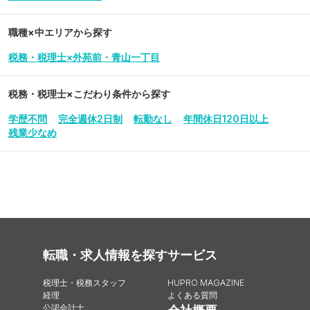
職種×中エリアから探す
税務・税理士×外苑前・青山一丁目
税務・税理士
×こだわり条件から探す
学歴不問
完全週休2日制
転勤なし
年間休日120日以上
残業少なめ
転職・求人情報を探す
サービス
税理士・税務スタッフ
HUPRO MAGAZINE
経理
よくある質問
公認会計士