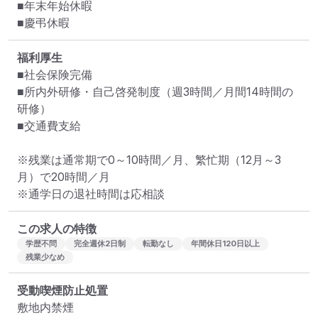
■年末年始休暇

■慶弔休暇
福利厚生
■社会保険完備

■所内外研修・自己啓発制度（週3時間／月間14時間の
研修）

■交通費支給

※残業は通常期で0～10時間／月、繁忙期（12月～3
月）で20時間／月

※通学日の退社時間は応相談
この求人の特徴
学歴不問
完全週休2日制
転勤なし
年間休日120日以上
残業少なめ
受動喫煙防止処置
敷地内禁煙