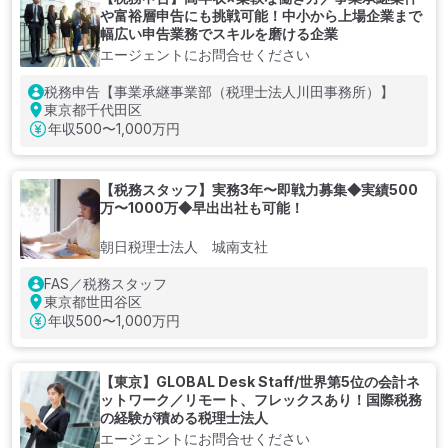
や富裕層申告にも挑戦可能！中小から上場企業まで
幅広い申告業務でスキルを磨ける企業
エージェントにお問合せください
税務申告【事業承継事業部（税理士法人川田事務所）】
東京都千代田区
年収
500〜1,000万円
【税務スタッフ】実務3年〜即戦力募集◆実績500
万〜1000万◆早出出社も可能！
朝日税理士法人 城南支社
FAS／税務スタッフ
東京都世田谷区
年収
500〜1,000万円
【東京】GLOBAL Desk Staff/世界第5位の会計ネ
ットワーク／リモート、フレックスあり！国際税務
の経験が積める税理士法人
エージェントにお問合せください