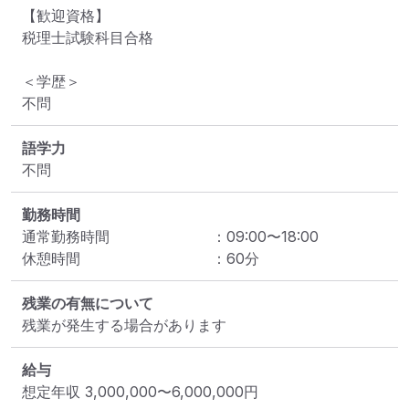
【歓迎資格】

税理士試験科目合格

＜学歴＞

不問
語学力
不問
勤務時間
通常勤務時間
：
09:00
〜
18:00
休憩時間
：
60
分
残業の有無について
残業が発生する場合があります
給与
想定年収
3,000,000
〜
6,000,000
円