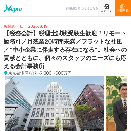
採用担当者の方はこちら
ログイン
会員登録
掲載終了日：2026/8/19
【税務会計】税理士試験受験生歓迎！リモート
勤務可／月残業20時間未満／フラットな社風
／“中小企業に伴走する存在になる”。社会への
貢献とともに、個々のスタッフのニーズにも応
える会計事務所
東京都港区
年収
300〜600万円