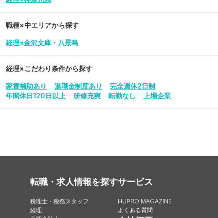
職種×中エリアから探す
経理×金沢文庫・八景島
経理
×こだわり条件から探す
家賃補助あり
退職金制度あり
完全週休2日制
年間休日120日以上
研修充実
転勤なし
上場企業
転職・求人情報を探す
サービス
税理士・税務スタッフ
HUPRO MAGAZINE
経理
よくある質問