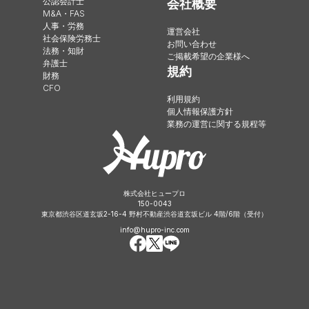
公認会計士
会社概要
M&A・FAS
人事・労務
運営会社
社会保険労務士
お問い合わせ
法務・知財
ご掲載希望の企業様へ
弁護士
規約
財務
CFO
利用規約
個人情報保護方針
業務の運営に関する規程等
株式会社ヒュープロ
150-0043
東京都渋谷区道玄坂2-16-4 野村不動産渋谷道玄坂ビル 4階/6階（受付）
info@hupro-inc.com