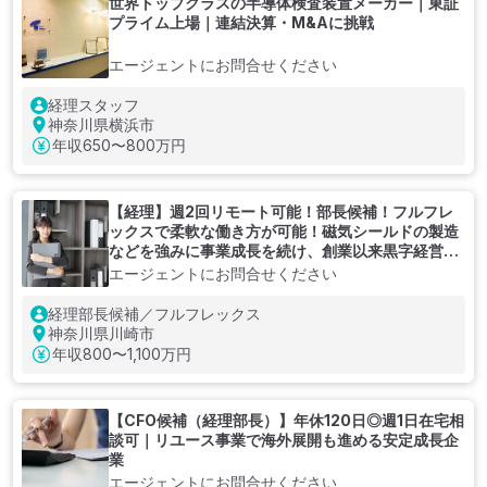
世界トップクラスの半導体検査装置メーカー｜東証
プライム上場｜連結決算・M&Aに挑戦
エージェントにお問合せください
経理スタッフ
神奈川県横浜市
年収
650〜800万円
【経理】週2回リモート可能！部長候補！フルフレ
ックスで柔軟な働き方が可能！磁気シールドの製造
などを強みに事業成長を続け、創業以来黒字経営の
メーカー企業
エージェントにお問合せください
経理部長候補／フルフレックス
神奈川県川崎市
年収
800〜1,100万円
【CFO候補（経理部長）】年休120日◎週1日在宅相
談可｜リユース事業で海外展開も進める安定成長企
業
エージェントにお問合せください