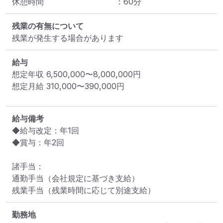
休憩時間
：
60
分
残業の有無について
残業が発生する場合があります
給与
想定年収
6,500,000
〜
8,000,000
円
想定月給
310,000
〜
390,000
円
給与備考
◆給与改定：年1回

◆賞与：年2回

諸手当：

通勤手当（会社規定に基づき支給）

残業手当（残業時間に応じて別途支給）
勤務地