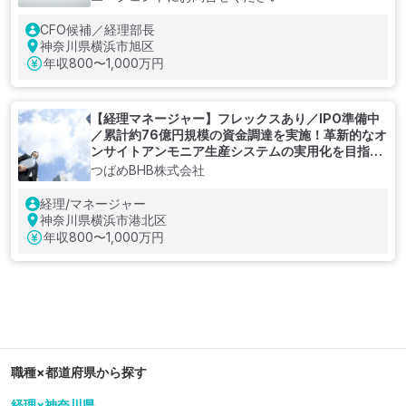
CFO候補／経理部長
神奈川県横浜市旭区
年収
800〜1,000万円
【経理マネージャー】フレックスあり／IPO準備中
／累計約76億円規模の資金調達を実施！革新的なオ
ンサイトアンモニア生産システムの実用化を目指す
東工大発のベンチャー企業
つばめBHB株式会社
経理/マネージャー
神奈川県横浜市港北区
年収
800〜1,000万円
職種×都道府県から探す
経理×神奈川県