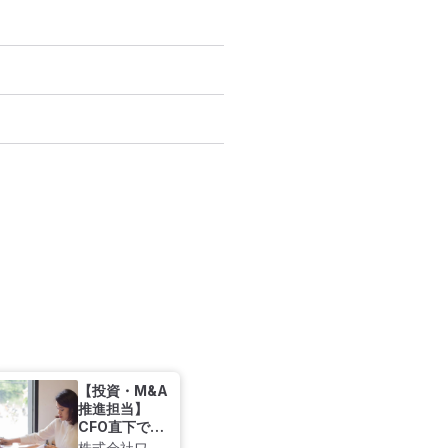
【投資・M&A
推進担当】
CFO直下でソ
ーシング〜
株式会社ワン