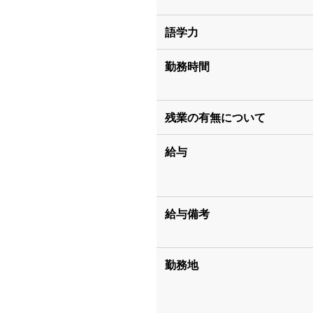
語学力
勤務時間
残業の有無について
給与
給与備考
勤務地