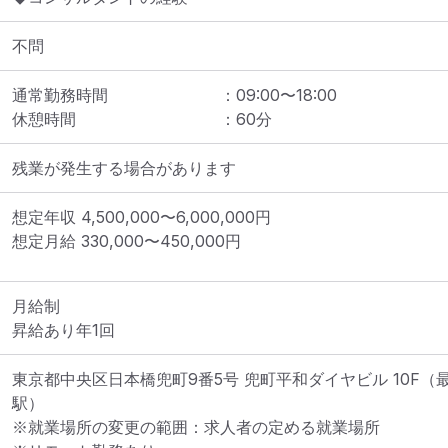
不問
通常勤務時間
：
09:00
〜
18:00
休憩時間
：
60
分
残業が発生する場合があります
想定年収
4,500,000
〜
6,000,000
円
想定月給
330,000
〜
450,000
円
月給制

昇給あり年1回
東京都中央区日本橋兜町9番5号 兜町平和ダイヤビル 10F
（
駅）
※就業場所の変更の範囲：求人者の定める就業場所