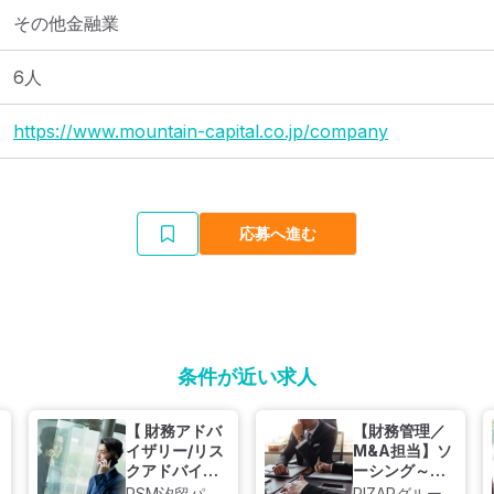
その他金融業
6人
https://www.mountain-capital.co.jp/company
応募へ進む
条件が近い求人
【 財務アドバ
【財務管理／
イザリー/リス
M&A担当】ソ
クアドバイザ
ーシング～
リー】フルリ
PMI一気通貫
RSM汐留パー
RIZAPグルー