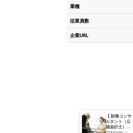
業種
従業員数
企業URL
【 財務コンサ
ルタント（公
認会計士）】
フルリモー
RSM汐留パー