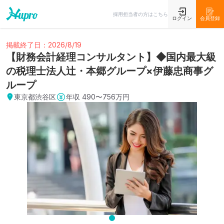
採用担当者の方はこちら
ログイン
会員登録
掲載終了日：2026/8/19
【財務会計経理コンサルタント】◆国内最大級
の税理士法人辻・本郷グループ×伊藤忠商事グ
ループ
東京都渋谷区
年収
490〜756万円