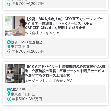
年収
700〜1,200万円
【投資・M&A推進担当】CFO直下でソーシング〜
PMIまで一気通貫／IT×HRサービス「ONE
CAREER Cloud」を展開する成長企業
株式会社ワンキャリア
投資・M&A推進担当
東京都渋谷区
年収
700〜1,200万円
【M＆Aアドバイザー】医療機関の経営支援やDX推
進、介護施設の運営、医療データの利活用サービス
を展開するグロース上場企業
エージェントにお問合せください
M&A担当
東京都千代田区
年収
560〜882万円