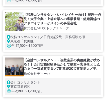
年収
900〜1,500万円
【税務コンサルタント/ハイレイヤー向け】税理士必
見！大手企業・上場企業への事業承継・組織再編の
アドバイザリーがメインの事業会社
株式会社MIDストラクチャーズ
税務コンサルタント／日商簿記2級・実務経験必須
東京都千代田区
年収
1,100〜1,500万円
【会計コンサルタント・複数企業の実務経験が積め
る！】会計実務経験を活かして提案～実務落とし込
みまで一気通貫支援／7期連続20%事業拡大／平均
残業30時間未満
株式会社ディーバ
会計コンサルタント
東京都新宿区
年収
800〜1,200万円