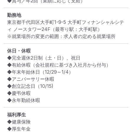
◆賞与／年2回（業績に応じて支給）
勤務地
東京都千代田区大手町1-9-5 大手町フィナンシャルシテ
ィ ノースタワー24F
（最寄り駅：大手町駅）
※就業場所の変更の範囲：求人者の定める就業場所
休日・休暇
◆完全週休2日制（土・日）、祝日　　

◆有給休暇（会社規程に基づき入社月から付与）

◆年末年始休日（12/29～1/4）

◆アニバーサリー休暇

◆創立記念日（10/15)

◆慶弔休暇

◆永年勤続休暇
福利厚生
◆健康保険

◆厚生年金
