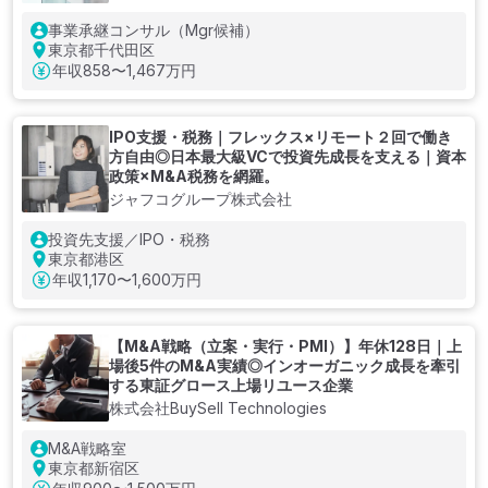
事業承継コンサル（Mgr候補）
東京都千代田区
年収
858〜1,467万円
IPO支援・税務｜フレックス×リモート２回で働き
方自由◎日本最大級VCで投資先成長を支える｜資本
政策×M&A税務を網羅。
ジャフコグループ株式会社
投資先支援／IPO・税務
東京都港区
年収
1,170〜1,600万円
【M&A戦略（立案・実行・PMI）】年休128日｜上
場後5件のM&A実績◎インオーガニック成長を牽引
する東証グロース上場リユース企業
株式会社BuySell Technologies
M&A戦略室
東京都新宿区