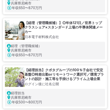
兵庫県尼崎市
年収
650〜870万円
【経理（管理職候補）】◎年休121日／世界トップ
クラスシェア×スタンダード上場の半導体関連メー
カー
日本電子材料株式会社
経理（管理職候補）
兵庫県尼崎市
年収
650〜870万円
【経理担当】クボタグループの100％子会社で安定
基盤◎時差出勤orリモートワーク選択可／環境プラ
ントの設計・施工等を手掛けるプライム上場企業
ログイン後に社名公開
経理担当
兵庫県尼崎市
年収
500〜800万円