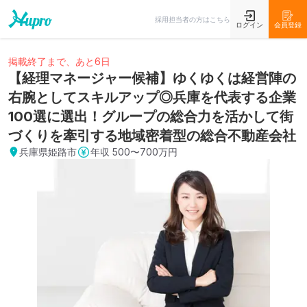
採用担当者の方はこちら
ログイン
会員登録
掲載終了まで、あと6日
【経理マネージャー候補】ゆくゆくは経営陣の
右腕としてスキルアップ◎兵庫を代表する企業
100選に選出！グループの総合力を活かして街
づくりを牽引する地域密着型の総合不動産会社
兵庫県姫路市
年収
500〜700万円