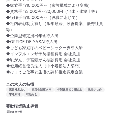
◆家族手当10,000円～（家族構成により変動）

◆資格手当3,000円～20,000円（宅建・建築士等）

◆役職手当10,000円～（役職に応じて）

◆社内表彰制度有り（永年勤続、改善提案、優秀社員
等）

◆企業型確定拠出年金導入済

◆OFFICE DE YASAI導入済

◆ごども家庭庁のベビーシッター券導入済

◆インフルエンザ予防接種費用 会社負担

◆乳がん、子宮頸がん検診費用 会社負担

◆健康経営優良法人（中小規模法人部門）

◆ひょうご仕事と生活の調和推進認定企業
この求人の特徴
家賃補助あり
退職金制度あり
年間休日120日以上
残業少なめ
車通勤可
転勤なし
受動喫煙防止処置
屋内禁煙