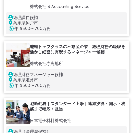
株式会社 S Accounting Service
経理課長候補
兵庫県神戸市
年収
500〜700万円
地域トップクラスの不動産企業｜経理財務の経験を
活かし経営に貢献するマネージャー候補
株式会社赤鹿地所
経理財務マネージャー候補
兵庫県姫路市
年収
500〜700万円
尼崎勤務｜スタンダード上場｜連結決算・開示・税
務まで幅広く担当
日本電子材料株式会社
経理（管理職候補）