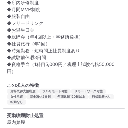
◆所内研修制度

◆月間MVP制度

◆服装自由

◆フリードリンク

◆お誕生日会

◆親睦会（年4回以上・事務所負担）

◆社員旅行（年1回）

◆時短勤務・短時間正社員制度あり

◆試験前休暇3日間

◆資格手当（1科目5,000円／税理士試験合格50,000
この求人の特徴
資格取得支援制度
フルリモート可能
リモートワーク可能
女性活躍
完全週休2日制
年間休日120日以上
時短勤務あり
転勤なし
受動喫煙防止処置
屋内禁煙