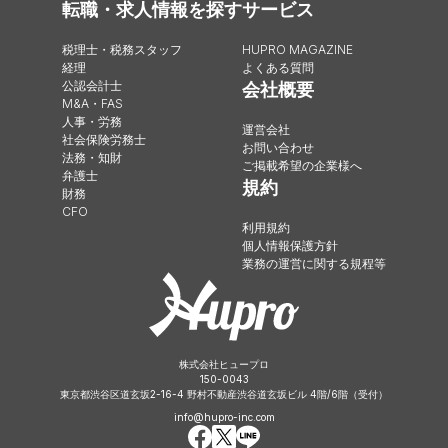
転職・求人情報を探す
サービス
税理士・税務スタッフ
HUPRO MAGAZINE
経理
よくある質問
公認会計士
会社概要
M&A・FAS
人事・労務
運営会社
社会保険労務士
お問い合わせ
法務・知財
ご掲載希望の企業様へ
弁護士
規約
財務
CFO
利用規約
個人情報保護方針
業務の運営に関する規程等
株式会社ヒュープロ
150-0043
東京都渋谷区道玄坂2-16-4 野村不動産渋谷道玄坂ビル 4階/6階（受付）
info@hupro-inc.com