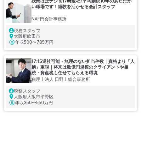
残業ほぼナシ＆17時退社♪平均勤続10年のあたたか
い職場です！経験を活かせる会計スタッフ
NAF門会計事務所
税務スタッフ
大阪府吹田市
年収
500〜785万円
17:15退社可能・無理のない担当件数｜資格より「人
柄」重視｜将来は数億円規模のクライアントや相
続・資産税も任せてもらえる環境
税理士法人 日野上総合事務所
税務スタッフ
大阪府大阪市平野区
年収
350〜550万円