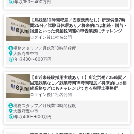
年収
350〜400万円
【月残業10時間程度／固定残業なし】所定労働7時
間25分／試験日休暇あり／将来的には相続・贈与・
譲渡といった資産税関連の申告業務にチャレンジ
ログイン後に社名公開
税務スタッフ／月残業10時間程度
大阪府豊中市
年収
400〜600万円
【直近未経験採用実績あり！】所定労働7.25時間／
固定残業なし／残業時間15時間程度／将来的には相
続業務などにもチャレンジできる税理士事務所
ログイン後に社名公開
税務スタッフ／月残業10時間程度
大阪府豊中市
年収
400〜600万円