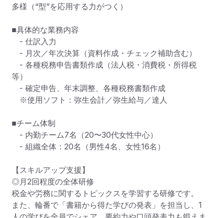
多様（“型”を応用する力がつく）

■具体的な業務内容

　- 仕訳入力

　- 月次／年次決算（資料作成・チェック補助含む）

　- 各種税務申告書類作成（法人税・消費税・所得税 
等）

　- 確定申告、年末調整、各種税務書類作成

　※使用ソフト：弥生会計／弥生給与／達人

■チーム体制

　- 内勤チーム7名（20〜30代女性中心）

　- 組織全体：20名（男性4名、女性16名）

【スキルアップ支援】

◎月2回程度の全体研修

税金や労務に関するトピックスを学習する研修です。

また、輪番で「書籍から得た学びの発表」を担当し、1
人の学びを全員でシェア。要約力や口頭発表力も鍛えま