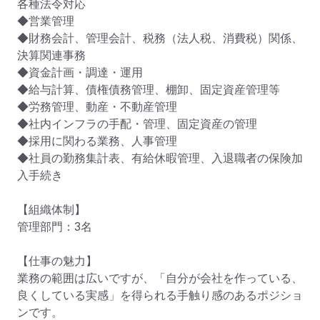
各種法令対応

◆営業管理

◆財務会計、管理会計、税務（法人税、消費税）関係、
決算関連事務

◆資金計画・調達・運用

◆給与計算、債権債務管理、棚卸、固定資産管理等

◆労務管理、動産・不動産管理

◆社内インフラの手配・管理、固定資産の管理

◆採用に関わる業務、人事管理

◆社員の勤務集計表、有給休暇管理、入退職者の保険加
入手続き

【組織体制】

管理部門：3名

【仕事の魅力】

業務の範囲は広いですが、「自分が会社を作っている、
良くしている実感」を得られる手触り感のあるポジショ
ンです。
