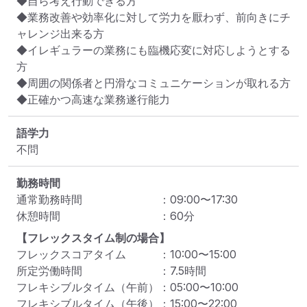
◆自ら考え行動できる方

◆業務改善や効率化に対して労力を厭わず、前向きにチ
ャレンジ出来る方

◆イレギュラーの業務にも臨機応変に対応しようとする
方

◆周囲の関係者と円滑なコミュニケーションが取れる方

◆正確かつ高速な業務遂行能力
語学力
不問
勤務時間
通常勤務時間
：
09:00
〜
17:30
休憩時間
：
60
分
【フレックスタイム制の場合】
フレックスコアタイム
：
10:00
〜
15:00
所定労働時間
：
7.5
時間
フレキシブルタイム（午前）
：
05:00
〜
10:00
フレキシブルタイム（午後）
：
15:00
〜
22:00