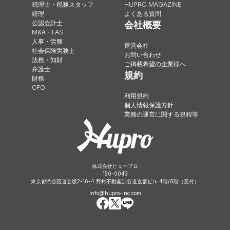
税理士・税務スタッフ
HUPRO MAGAZINE
経理
よくある質問
公認会計士
会社概要
M&A・FAS
人事・労務
運営会社
社会保険労務士
お問い合わせ
法務・知財
ご掲載希望の企業様へ
弁護士
規約
財務
CFO
利用規約
個人情報保護方針
業務の運営に関する規程等
株式会社ヒュープロ
150-0043
東京都渋谷区道玄坂2-16-4 野村不動産渋谷道玄坂ビル 4階/6階（受付）
info@hupro-inc.com