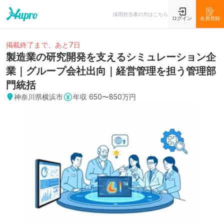
採用担当者の方はこちら
ログイン
会員登録
掲載終了まで、あと7日
製造業の研究開発を支えるシミュレーション企
業｜グループ会社出向｜経営管理を担う管理部
門統括
神奈川県横浜市
年収
650〜850万円