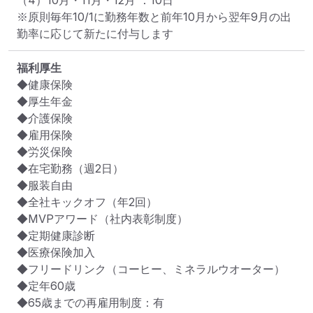
（4）10月・11月・12月 ：10日　

※原則毎年10/1に勤務年数と前年10月から翌年9月の出
勤率に応じて新たに付与します
福利厚生
◆健康保険

◆厚生年金

◆介護保険

◆雇用保険

◆労災保険

◆在宅勤務（週2日）

◆服装自由

◆全社キックオフ（年2回）

◆MVPアワード（社内表彰制度）

◆定期健康診断

◆医療保険加入

◆フリードリンク（コーヒー、ミネラルウオーター）

◆定年60歳

◆65歳までの再雇用制度：有