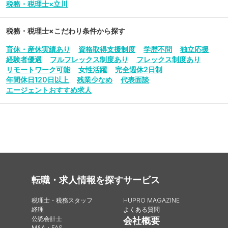
税務・税理士×立川
税務・税理士
×こだわり条件から探す
育休・産休実績あり
資格取得支援制度
学歴不問
独立応援
経験者優遇
フルフレックス制度あり
フレックス制度あり
リモートワーク可能
女性活躍
完全週休2日制
年間休日120日以上
残業少なめ
代表面談
エージェントおすすめ求人
転職・求人情報を探す
サービス
税理士・税務スタッフ
HUPRO MAGAZINE
経理
よくある質問
公認会計士
会社概要
M&A・FAS