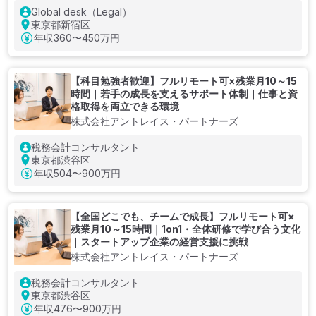
Global desk（Legal）
東京都新宿区
年収
360〜450万円
【科目勉強者歓迎】フルリモート可×残業月10～15
時間｜若手の成長を支えるサポート体制｜仕事と資
格取得を両立できる環境
株式会社アントレイス・パートナーズ
税務会計コンサルタント
東京都渋谷区
年収
504〜900万円
【全国どこでも、チームで成長】フルリモート可×
残業月10～15時間｜1on1・全体研修で学び合う文化
｜スタートアップ企業の経営支援に挑戦
株式会社アントレイス・パートナーズ
税務会計コンサルタント
東京都渋谷区
年収
476〜900万円