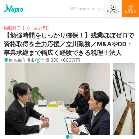
採用担当者の方はこちら
ログイン
会員登録
掲載終了まで、あと8日
【勉強時間をしっかり確保！】残業ほぼゼロで
資格取得を全力応援／立川勤務／M&AやDD・
事業承継まで幅広く経験できる税理士法人
東京都立川市
年収
350〜600万円