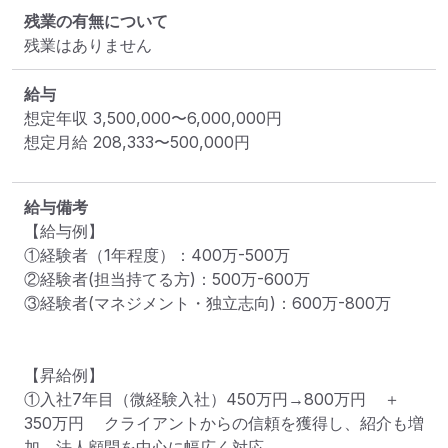
残業の有無について
残業はありません
給与
想定年収
3,500,000
〜
6,000,000
円
想定月給
208,333
〜
500,000
円
給与備考
【給与例】

①経験者（1年程度）：400万-500万

②経験者(担当持てる方)：500万-600万

③経験者(マネジメント・独立志向)：600万-800万

【昇給例】

①入社7年目（微経験入社）450万円→800万円	＋
350万円	クライアントからの信頼を獲得し、紹介も増
加。法人顧問を中心に幅広く対応。
