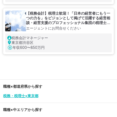
【税務会計】税理士歓迎！「日本の経営者にもう一
つの力を」をビジョンとして掲げて活躍する経営相
談・経営支援のプロフェッショナル集団の税理士法
人
エージェントにお問合せください
税務会計マネージャー
東京都渋谷区
年収
600〜850万円
職種×都道府県から探す
税務・税理士×東京都
職種×中エリアから探す