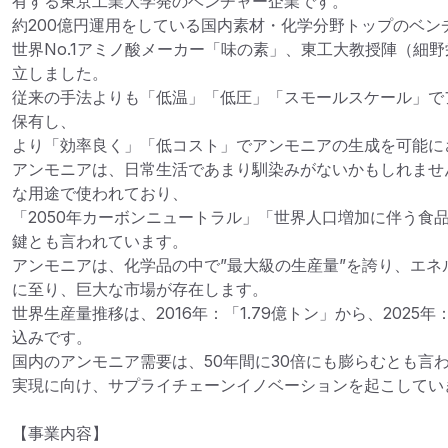
有する東京工業大学発のベンチャー企業です。

約200億円運用をしている国内素材・化学分野トップのベンチ
世界No.1アミノ酸メーカー「味の素」、東工大教授陣（細
立しました。

従来の手法よりも「低温」「低圧」「スモールスケール」で
保有し、

より「効率良く」「低コスト」でアンモニアの生成を可能にさ
アンモニアは、日常生活であまり馴染みがないかもしれませ
な用途で使われており、

「2050年カーボンニュートラル」「世界人口増加に伴う食
鍵とも言われています。 

アンモニアは、化学品の中で”最大級の生産量”を誇り、エネ
に至り、巨大な市場が存在します。

世界生産量推移は、2016年：「1.79億トン」から、2025年
込みです。

国内のアンモニア需要は、50年間に30倍にも膨らむとも言
実現に向け、サプライチェーンイノベーションを起こしてい
【事業内容】
