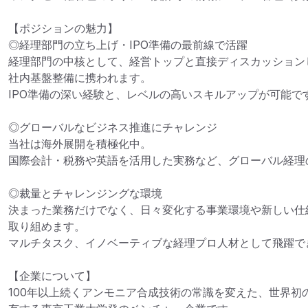
【ポジションの魅力】

◎経理部門の立ち上げ・IPO準備の最前線で活躍

経理部門の中核として、経営トップと直接ディスカッション
社内基盤整備に携われます。

IPO準備の深い経験と、レベルの高いスキルアップが可能です
◎グローバルなビジネス推進にチャレンジ

当社は海外展開を積極化中。

国際会計・税務や英語を活用した実務など、グローバル経理
◎裁量とチャレンジングな環境

決まった業務だけでなく、日々変化する事業環境や新しい仕
取り組めます。

マルチタスク、イノベーティブな経理プロ人材として飛躍でき
【企業について】

100年以上続くアンモニア合成技術の常識を変えた、世界初