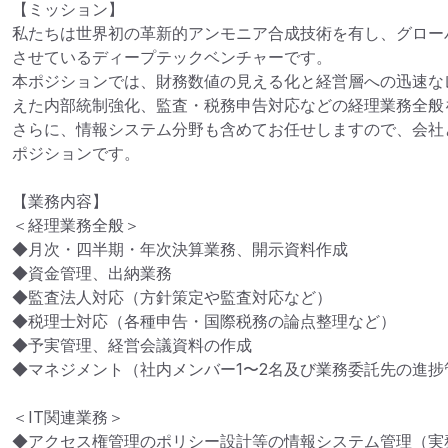
【ミッション】

私たちは世界初の革新的アンモニア合成技術を有し、グロー
させているディープテックベンチャーです。

本ポジションでは、財務数値の見える化と経営層への迅速なレ
えた内部統制強化、監査・税務申告対応などの経理業務全般
さらに、情報システム分野も含めてお任せしますので、会社
ポジションです。

【業務内容】

＜経理業務全般＞

◆月次・四半期・年次決算業務、開示資料作成

◆資金管理、出納業務

◆監査法人対応（方針策定や監査対応など）

◆税理士対応（各種申告・国際税務の論点整理など）

◆予実管理、経営会議資料の作成

◆マネジメント（社内メンバー1〜2名及び業務委託先の進捗管
＜IT関連業務＞

◆アクセス権管理のポリシー設計等の情報システム管理（実務