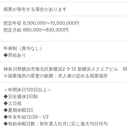
残業が発生する場合があります
想定年収
8,000,000
〜
10,000,000
円
想定月給
660,000
〜
830,000
円
年俸制（賞与なし）

◆昇給あり
神奈川県横浜市港北区新横浜2-3-12 新横浜スクエアビル　6
※就業場所の変更の範囲：求人者の定める就業場所
＜年間休日120日以上＞

◆完全週休2日制

◆土日祝

◆夏期休暇3日

◆年末年始12/29～1/3

◆有給休暇日数：初年度入社月に応じ最大15日付与