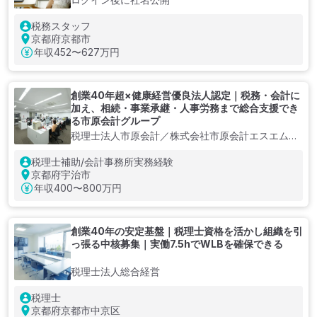
税務スタッフ
京都府京都市
年収
452〜627万円
創業40年超×健康経営優良法人認定｜税務・会計に
加え、相続・事業承継・人事労務まで総合支援でき
る市原会計グループ
税理士法人市原会計／株式会社市原会計エスエムエ
ス
税理士補助/会計事務所実務経験
京都府宇治市
年収
400〜800万円
創業40年の安定基盤｜税理士資格を活かし組織を引
っ張る中核募集｜実働7.5hでWLBを確保できる
税理士法人総合経営
税理士
京都府京都市中京区