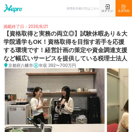
採用担当者の方はこちら
ログイン
会員登録
掲載終了日：2026/8/21
【資格取得と実務の両立◎】試験休暇あり＆大
学院通学もOK！資格取得を目指す若手を応援
する環境です！経営計画の策定や資金調達支援
など幅広いサービスを提供している税理士法人
京都府八幡市
年収
392〜700万円