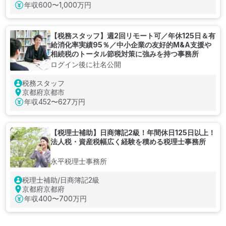
年収
600〜1,000万円
【税務スタッフ】週2回リモート可／年休125日＆有
給消化率実績95％／中小企業の友好的M&A支援や
相続税のトータル節税対策に強みを持つ事務所
ログイン後に社名公開
税務スタッフ
京都府京都市
年収
452〜627万円
【税理士補助】日商簿記2級！年間休日125日以上！
法人税・資産税幅広く経験を積める税理士事務所
永平税理士事務所
税理士補助/日商簿記2級
京都府京都府
年収
400〜700万円