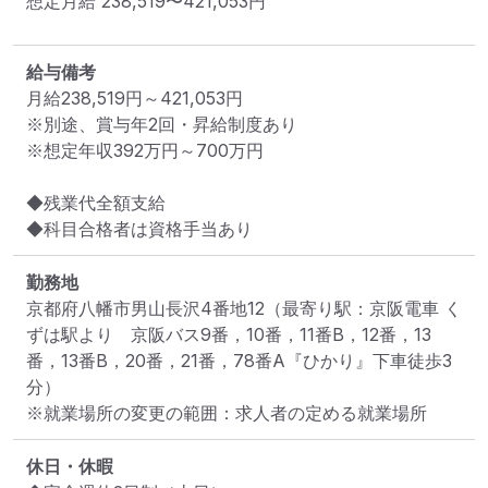
想定月給
238,519
〜
421,053
円
給与備考
月給238,519円～421,053円

※別途、賞与年2回・昇給制度あり

※想定年収392万円～700万円

◆残業代全額支給

◆科目合格者は資格手当あり
勤務地
京都府八幡市男山長沢4番地12
（最寄り駅：京阪電車 く
ずは駅より　京阪バス9番，10番，11番B，12番，13
番，13番B，20番，21番，78番A『ひかり』下車徒歩3
分）
※就業場所の変更の範囲：求人者の定める就業場所
休日・休暇