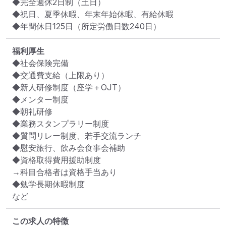
◆完全週休2日制（土日）

◆祝日、夏季休暇、年末年始休暇、有給休暇

◆年間休日125日（所定労働日数240日）
福利厚生
◆社会保険完備

◆交通費支給（上限あり）

◆新人研修制度（座学＋OJT）

◆メンター制度

◆朝礼研修

◆業務スタンプラリー制度

◆質問リレー制度、若手交流ランチ

◆慰安旅行、飲み会食事会補助

◆資格取得費用援助制度

→科目合格者は資格手当あり

◆勉学長期休暇制度

など
この求人の特徴