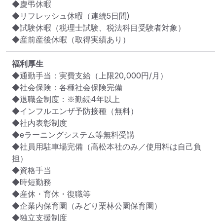
◆慶弔休暇

◆リフレッシュ休暇（連続5日間)

◆試験休暇（税理士試験、税法科目受験者対象）

◆産前産後休暇（取得実績あり）
福利厚生
◆通勤手当：実費支給（上限20,000円/月）

◆社会保険：各種社会保険完備

◆退職金制度：※勤続4年以上

◆インフルエンザ予防接種（無料）

◆社内表彰制度

◆eラーニングシステム等無料受講

◆社員用駐車場完備（高松本社のみ／使用料は自己負
担）

◆資格手当

◆時短勤務

◆産休・育休・復職等

◆企業内保育園（みどり栗林公園保育園）

◆独立支援制度
