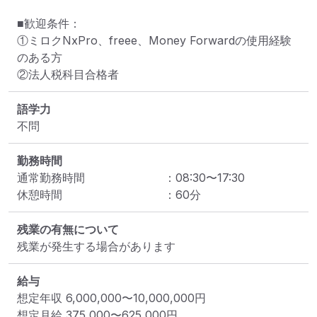
■歓迎条件：

①ミロクNxPro、freee、Money Forwardの使用経験
のある方

②法人税科目合格者
語学力
不問
勤務時間
通常勤務時間
：
08:30
〜
17:30
休憩時間
：
60
分
残業の有無について
残業が発生する場合があります
給与
想定年収
6,000,000
〜
10,000,000
円
想定月給
375,000
〜
625,000
円