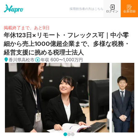
採用担当者の方はこちら
ログイン
会員登録
掲載終了まで、あと9日
年休123日×リモート・フレックス可｜中小零
細から売上1000億超企業まで、多様な税務・
経営支援に挑める税理士法人
香川県高松市
年収
600〜1,000万円