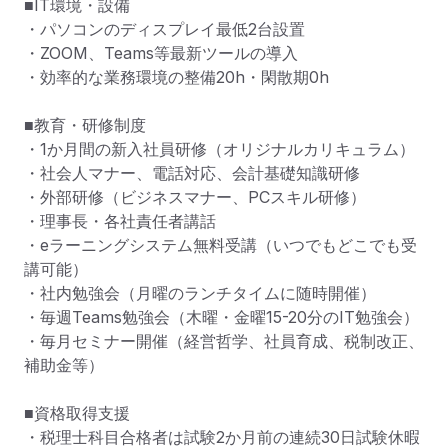
■IT環境・設備

・パソコンのディスプレイ最低2台設置

・ZOOM、Teams等最新ツールの導入

・効率的な業務環境の整備20h・閑散期0h

■教育・研修制度

・1か月間の新入社員研修（オリジナルカリキュラム）

・社会人マナー、電話対応、会計基礎知識研修

・外部研修（ビジネスマナー、PCスキル研修）

・理事長・各社責任者講話

・eラーニングシステム無料受講（いつでもどこでも受
講可能）

・社内勉強会（月曜のランチタイムに随時開催）

・毎週Teams勉強会（木曜・金曜15-20分のIT勉強会）

・毎月セミナー開催（経営哲学、社員育成、税制改正、
補助金等）

■資格取得支援

・税理士科目合格者は試験2か月前の連続30日試験休暇