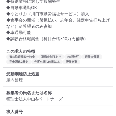
◆特別業務に対して報酬発生

◆自動車通勤OK

◆ゆとりぶ（川口市勤労福祉サービス）加入

◆食事会の開催（暑気払い、忘年会、確定申告打ち上げ
など）※希望者のみ参加

◆車通勤可能

◆試験合格報奨金（科目合格×10万円補助）
この求人の特徴
資格取得奨励一時金
退職金制度あり
未経験可
経験者優遇
完全週休2日制
年間休日120日以上
研修充実
受動喫煙防止処置
屋内禁煙
募集者の氏名または名称
税理士法人中山&パートナーズ
求人番号