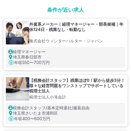
条件が近い求人
外資系メーカー｜経理マネージャー・部長候補｜年
休124日・残業なし・転勤なし
株式会社ウィンターハルター・ジャパン
経理マネージャー
埼玉県春日部市
年収
550〜700万円
【税務会計スタッフ】残業ほぼ0！駅から徒歩3分！
様々な経営問題をワンストップでサポートしている
税理士法人
税理士法人小滝会計
税務会計スタッフ/基本定時退社/服装自由
埼玉県さいたま市浦和区
年収
400〜600万円