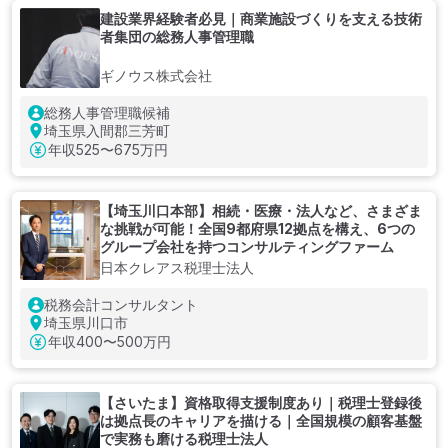
建設業界経験者必見｜商業施設づくりを支える技術
者集団の総務人事管理職
ギノウス株式会社
総務人事管理職候補
埼玉県入間郡三芳町
年収
525〜675万円
【埼玉川口本部】相続・医療・法人など、さまざま
な挑戦が可能！全国9都府県12拠点を構え、6つの
グループ会社を持つコンサルティングファーム
日本クレアス税理士法人
税務会計コンサルタント
埼玉県川口市
年収
400〜500万円
【さいたま】資格取得支援制度あり｜税理士登録後
は拠点長のキャリアを描ける｜全国規模の顧客基盤
で実務も磨ける税理士法人