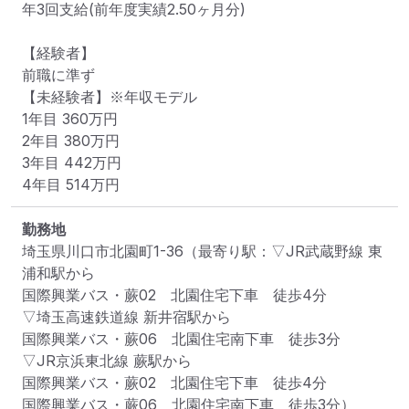
年3回支給(前年度実績2.50ヶ月分)

【経験者】

前職に準ず

【未経験者】※年収モデル

1年目 360万円

2年目 380万円

3年目 442万円

4年目 514万円 
勤務地
埼玉県川口市北園町1-36
（最寄り駅：▽JR武蔵野線 東
浦和駅から

国際興業バス・蕨02　北園住宅下車　徒歩4分　

▽埼玉高速鉄道線 新井宿駅から

国際興業バス・蕨06　北園住宅南下車　徒歩3分

▽JR京浜東北線 蕨駅から

国際興業バス・蕨02　北園住宅下車　徒歩4分

国際興業バス・蕨06　北園住宅南下車　徒歩3分）