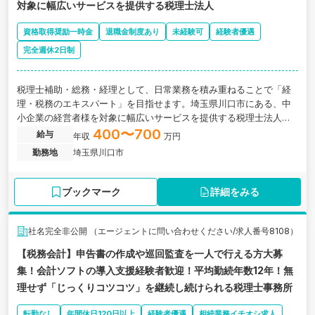
対象に幅広いサービスを提供する税理士法人
資格取得奨励一時金
退職金制度あり
未経験可
経験者優遇
完全週休2日制
税理士補助・総務・経理として、日常業務を積み重ねることで「経
理・税務のエキスパート」を目指せます。埼玉県川口市にある、中
小企業の経営者様を対象に幅広いサービスを提供する税理士法人の
求人です。
400〜700
給与
年収
万円
勤務地
埼玉県川口市
ブックマーク
詳細をみる
社名完全非公開 （エージェントに問い合わせください/求人番号8108）
【税務会計】申告書の作成や巡回監査を一人で行える方大募
集！会計ソフトの導入支援経験者歓迎！平均勤続年数12年！無
理せず「じっくりコツコツ」を継続し続けられる税理士事務所
転勤なし
年間休日120日以上
経験者優遇
相続業務イチオシ求人