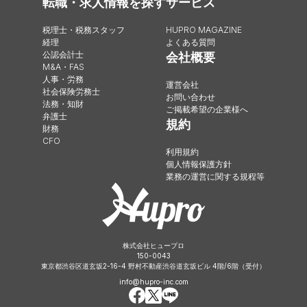
転職・求人情報を探す
サービス
税理士・税務スタッフ
HUPRO MAGAZINE
経理
よくある質問
公認会計士
会社概要
M&A・FAS
人事・労務
運営会社
社会保険労務士
お問い合わせ
法務・知財
ご掲載希望の企業様へ
弁護士
規約
財務
CFO
利用規約
個人情報保護方針
業務の運営に関する規程等
株式会社ヒュープロ
150-0043
東京都渋谷区道玄坂2-16-4 野村不動産渋谷道玄坂ビル 4階/6階（受付）
info@hupro-inc.com