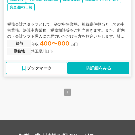
完全週休2日制
税務会計スタッフとして、確定申告業務、相続案件担当としての申
告業務、決算申告業務、税務相談等をご担当頂きます。また、所内
の・会計ソフト導入にご尽力いただける方を歓迎いたします。埼玉
県川口市にある、平均勤続年数12年!じっくり腰を据えて働ける税理
400〜800
給与
年収
万円
士事務所の求人です。
勤務地
埼玉県川口市
ブックマーク
詳細をみる
1