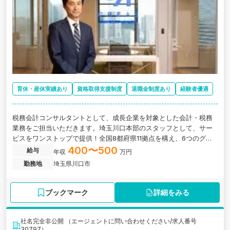
育休・産休実績あり
資格取得支援制度
退職金制度あり
経験者優遇
税務会計コンサルタントとして、成長企業を対象とした会計・税務
業務をご担当いただきます。埼玉川口本部のスタッフとして、サー
ビスをワンストップで提供！全国8都府県11拠点を構え、6つのグル
ープ会社を持つ総合的なコンサルティングファームの求人です。
400〜500
給与
年収
万円
勤務地
埼玉県川口市
ブックマーク
詳細をみる
社名完全非公開 （エージェントに問い合わせください/求人番号
30797）