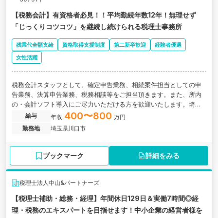
【税務会計】有資格者必見！！平均勤続年数12年！無理せず
「じっくりコツコツ」を継続し続けられる税理士事務所
残業代全額支給
資格取得支援制度
第二新卒歓迎
経験者優遇
女性活躍
税務会計スタッフとして、確定申告業務、相続案件担当としての申
告業務、決算申告業務、税務相談等をご担当頂きます。また、所内
の・会計ソフト導入にご尽力いただける方を歓迎いたします。埼玉
県川口市にある、平均勤続年数12年!じっくり腰を据えて働ける税理
400〜800
給与
年収
万円
士事務所の求人です。
勤務地
埼玉県川口市
ブックマーク
詳細をみる
税理士法人中山&パートナーズ
【税理士補助・総務・経理】年間休日129日＆実働7時間◎経
理・税務のエキスパートを目指せます！中小企業の経営者様を