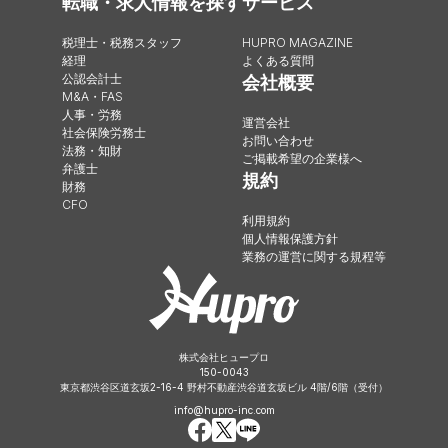
転職・求人情報を探す
サービス
税理士・税務スタッフ
HUPRO MAGAZINE
経理
よくある質問
公認会計士
会社概要
M&A・FAS
人事・労務
運営会社
社会保険労務士
お問い合わせ
法務・知財
ご掲載希望の企業様へ
弁護士
規約
財務
CFO
利用規約
個人情報保護方針
業務の運営に関する規程等
株式会社ヒュープロ
150-0043
東京都渋谷区道玄坂2-16-4 野村不動産渋谷道玄坂ビル 4階/6階（受付）
info@hupro-inc.com