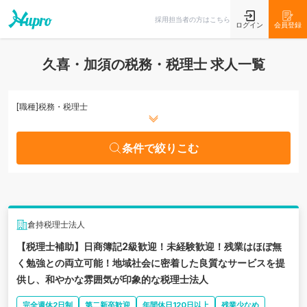
条件で絞りこむ
採用担当者の方はこちら
ログイン
会員登録
久喜・加須の税務・税理士 求人一覧
[職種]
税務・税理士
条件で絞りこむ
倉持税理士法人
【税理士補助】日商簿記2級歓迎！未経験歓迎！残業はほぼ無
く勉強との両立可能！地域社会に密着した良質なサービスを提
供し、和やかな雰囲気が印象的な税理士法人
完全週休2日制
第二新卒歓迎
年間休日120日以上
残業少なめ