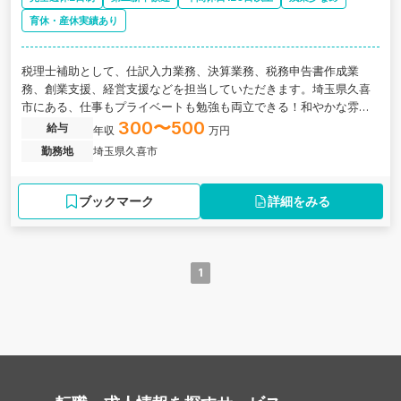
育休・産休実績あり
税理士補助として、仕訳入力業務、決算業務、税務申告書作成業
務、創業支援、経営支援などを担当していただきます。埼玉県久喜
市にある、仕事もプライベートも勉強も両立できる！和やかな雰囲
気が印象的な税理士法人です。
300〜500
給与
年収
万円
勤務地
埼玉県久喜市
ブックマーク
詳細をみる
1