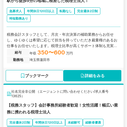
駅から徒歩5分の地域に根差した税理士法人！
急募求人
年間休日120日以上
転勤なし
完全週休2日制
時短勤務あり
税務会計スタッフとして、月次・年次決算の補助業務からお任せ
し、ゆくゆくは希望に応じて担当を持っていただき裁量権のあるお
仕事をお任せいたします。税理士比率が高くサポート体制も充実し
ており安心して就業できる税理士法人です♪
350〜600
給与
年収
万円
勤務地
埼玉県蓮田市
ブックマーク
詳細をみる
社名完全非公開 （エージェントに問い合わせください/求人番号
13625）
【税務スタッフ】会計事務所経験者歓迎！女性活躍！幅広い業
務に携われる税理士法人
完全週休2日制
年間休日120日以上
未経験可
経験者優遇