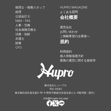
税理士・税務スタッフ
HUPRO MAGAZINE
経理
よくある質問
公認会計士
会社概要
M&A・FAS
人事・労務
運営会社
社会保険労務士
お問い合わせ
法務・知財
ご掲載希望の企業様へ
弁護士
規約
財務
CFO
利用規約
個人情報保護方針
業務の運営に関する規程等
株式会社ヒュープロ
150-0043
東京都渋谷区道玄坂2-16-4 野村不動産渋谷道玄坂ビル 4階/6階（受付）
info@hupro-inc.com