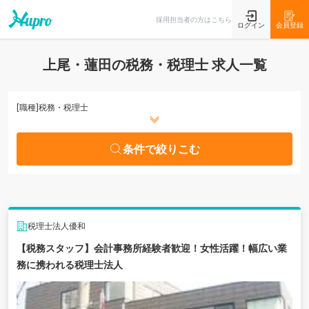
条件で絞りこむ
採用担当者の方はこちら
ログイン
会員登録
上尾・蓮田の税務・税理士 求人一覧
[職種]
税務・税理士
条件で絞りこむ
税理士法人優和
【税務スタッフ】会計事務所経験者歓迎！女性活躍！幅広い業
務に携われる税理士法人