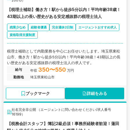
20015）
【税理士補助】働き方！駅から徒歩5分以内！平均年齢38歳！
43期以上の長い歴史がある安定感抜群の税理士法人
残業少なめ
経験者優遇
完全週休2日制
エージェントおすすめ求人
資格取得支援制度
税理士補助として内勤業務を中心にお任せいたします。埼玉県東松
山市、働き方！駅から徒歩5分以内！平均年齢38歳！43期以上の長
い歴史がある安定感抜群の税理士法人の求人です。
350〜550
給与
年収
万円
勤務地
埼玉県東松山市
ブックマーク
詳細をみる
社名完全非公開 （エージェントに問い合わせください/求人番号
16199）
【税務会計スタッフ】簿記2級必須！事務所経験者歓迎！蓮田