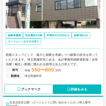
経験者優遇
完全週休2日制
年間休日120日以上
面接1回のみ
エージェントおすすめ求人
税務スタッフとして、能力と経験を考慮しつつ顧客の担当を持って
いただきます。埼玉県蓮田市にある、会計事務所経験者歓迎！女性
活躍！幅広い業務に携われる税理士法人の求人です。
350〜600
給与
年収
万円
勤務地
埼玉県蓮田市
ブックマーク
詳細をみる
社名完全非公開 （エージェントに問い合わせください/求人番号