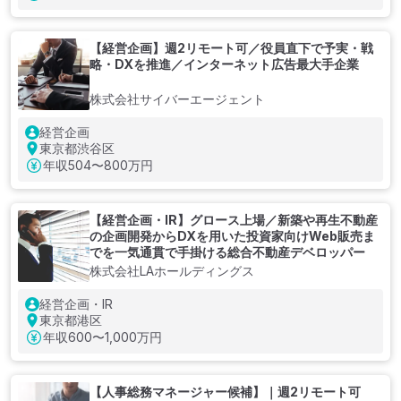
【経営企画】週2リモート可／役員直下で予実・戦
略・DXを推進／インターネット広告最大手企業
株式会社サイバーエージェント
経営企画
東京都渋谷区
年収
504〜800万円
【経営企画・IR】グロース上場／新築や再生不動産
の企画開発からDXを用いた投資家向けWeb販売ま
でを一気通貫で手掛ける総合不動産デベロッパー
株式会社LAホールディングス
経営企画・IR
東京都港区
年収
600〜1,000万円
【人事総務マネージャー候補】｜週2リモート可