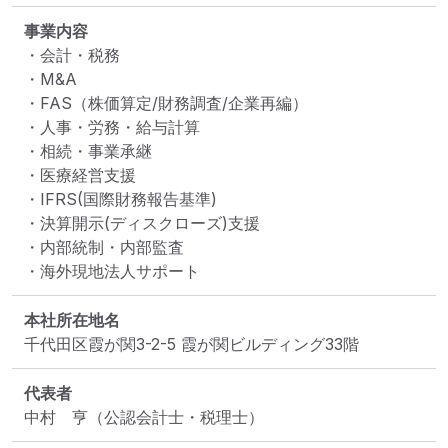
事業内容
・会計・税務

・M&A

・FAS（株価算定/財務調査/企業再編）

・人事・労務・給与計算

・相続・事業承継

・医療経営支援

・IFRS(国際財務報告基準)

・決算開示(ディスクローズ)支援

・内部統制・内部監査

・海外現地法人サポート
本社所在地名
千代田区霞が関3-2-5 霞が関ビルディング33階
代表者
中村　亨（公認会計士・税理士）