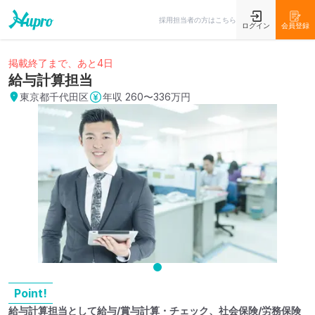
採用担当者の方はこちら
ログイン
会員登録
掲載終了まで、あと4日
給与計算担当
東京都千代田区
年収
260〜336万円
Point!
給与計算担当として給与/賞与計算・チェック、社会保険/労務保険