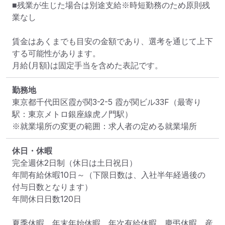
■残業が生じた場合は別途支給※時短勤務のため原則残
業なし

賃金はあくまでも目安の金額であり、選考を通じて上下
する可能性があります。

月給(月額)は固定手当を含めた表記です。
勤務地
東京都千代田区霞が関3-2-5 霞が関ビル33F
（最寄り
駅：東京メトロ銀座線虎ノ門駅）
※就業場所の変更の範囲：求人者の定める就業場所
休日・休暇
完全週休2日制（休日は土日祝日）

年間有給休暇10日～（下限日数は、入社半年経過後の
付与日数となります）

年間休日日数120日

夏季休暇、年末年始休暇、年次有給休暇、慶弔休暇、産