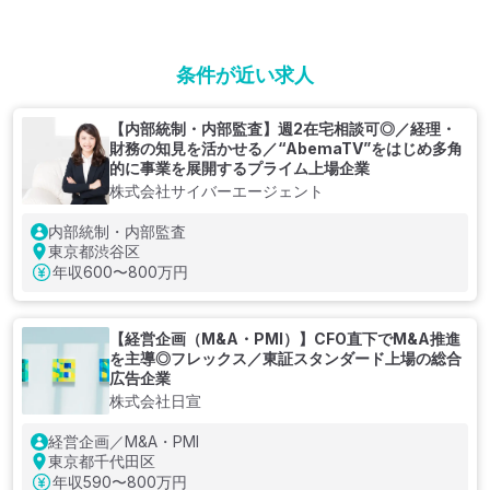
条件が近い求人
【内部統制・内部監査】週2在宅相談可◎／経理・
財務の知見を活かせる／“AbemaTV”をはじめ多角
的に事業を展開するプライム上場企業
株式会社サイバーエージェント
内部統制・内部監査
東京都渋谷区
年収
600〜800万円
【経営企画（M&A・PMI）】CFO直下でM&A推進
を主導◎フレックス／東証スタンダード上場の総合
広告企業
株式会社日宣
経営企画／M&A・PMI
東京都千代田区
年収
590〜800万円