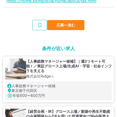
https://home.kpmg/jp/ja/home/about/tax.html
応募へ進む
条件が近い求人
【人事総務マネージャー候補】｜週2リモート可
能！／東証グロース上場/生成AI・宇宙・社会インフ
ラを支える
株式会社Ridge-i
人事総務マネージャー候補
東京都千代田区
年収
600〜800万円
【経営企画・IR】グロース上場／新築や再生不動産
の企画開発からDXを用いた投資家向けWeb販売ま