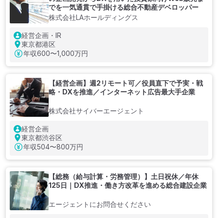
でを一気通貫で手掛ける総合不動産デベロッパー
株式会社LAホールディングス
経営企画・IR
東京都港区
年収
600〜1,000万円
【経営企画】週2リモート可／役員直下で予実・戦
略・DXを推進／インターネット広告最大手企業
株式会社サイバーエージェント
経営企画
東京都渋谷区
年収
504〜800万円
【総務（給与計算・労務管理）】土日祝休／年休
125日｜DX推進・働き方改革を進める総合建設企業
エージェントにお問合せください