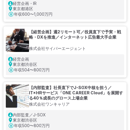
経営企画・IR
東京都港区
年収
600〜1,000万円
【経営企画】週2リモート可／役員直下で予実・戦
略・DXを推進／インターネット広告最大手企業
株式会社サイバーエージェント
経営企画
東京都渋谷区
年収
504〜800万円
【内部監査】社長直下でJ-SOX中核を担う／
IT×HRサービス「ONE CAREER Cloud」を展開す
る40％成長のグロース上場企業
株式会社ワンキャリア
内部監査／J-SOX
東京都渋谷区
年収
500〜800万円