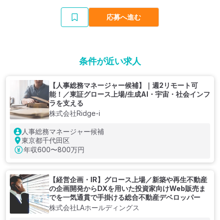
応募へ進む
条件が近い求人
【人事総務マネージャー候補】｜週2リモート可
能！／東証グロース上場/生成AI・宇宙・社会インフ
ラを支える
株式会社Ridge-i
人事総務マネージャー候補
東京都千代田区
年収
600〜800万円
【経営企画・IR】グロース上場／新築や再生不動産
の企画開発からDXを用いた投資家向けWeb販売ま
でを一気通貫で手掛ける総合不動産デベロッパー
株式会社LAホールディングス