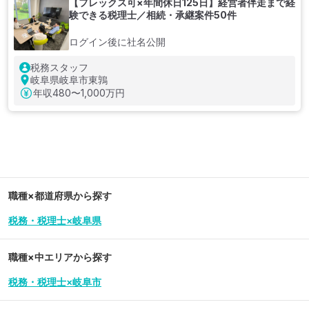
【フレックス可×年間休日125日】経営者伴走まで経
験できる税理士／相続・承継案件50件
ログイン後に社名公開
税務スタッフ
岐阜県岐阜市東鶉
年収
480〜1,000万円
職種×都道府県から探す
税務・税理士×岐阜県
職種×中エリアから探す
税務・税理士×岐阜市