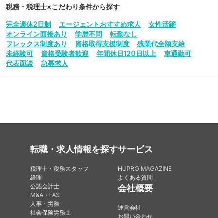
税務・税理士
×こだわり条件から探す
完全週休2日制
エージェントおすすめ求人
女性活躍
オンライン面接あり
学歴不問
転勤なし
フレックス制度あり
資格取得支援制度
残業代全額支給
未経験可
資格受験者歓迎
年間休日120日以上
車通勤可
代表面談
急募求人
転職・求人情報を探す
サービス
税理士・税務スタッフ
HUPRO MAGAZINE
経理
よくある質問
公認会計士
会社概要
M&A・FAS
人事・労務
運営会社
社会保険労務士
お問い合わせ