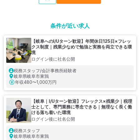
条件が近い求人
【岐阜へのI/Uターン歓迎】年間休日125日×フレッ
クス制度｜残業少なめで勉強と実務を両立できる環
境
ログイン後に社名公開
税務スタッフ/会計事務所経験者
岐阜県岐阜市東鶉
年収
480〜1,000万円
【岐阜｜I/Uターン歓迎】フレックス×残業少｜税理
士として、専門業務に専念できる｜無理なく長く働
ける落ち着いた環境
ログイン後に社名公開
税務スタッフ
岐阜県岐阜市東鶉