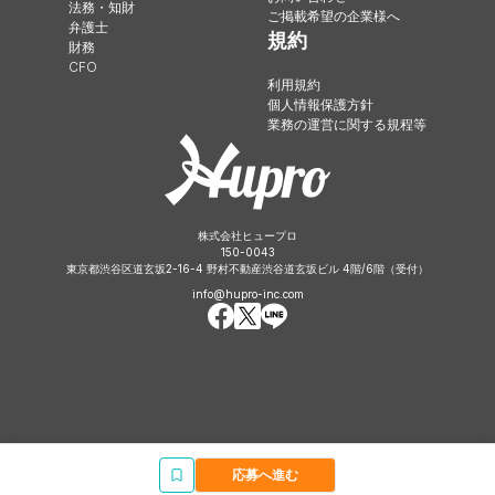
法務・知財
ご掲載希望の企業様へ
弁護士
規約
財務
CFO
利用規約
個人情報保護方針
業務の運営に関する規程等
株式会社ヒュープロ
150-0043
東京都渋谷区道玄坂2-16-4 野村不動産渋谷道玄坂ビル 4階/6階（受付）
info@hupro-inc.com
応募へ進む