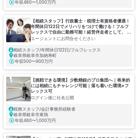
年収
480〜1,000万円
【相続スタッフ】行政書士・税理士有資格者優遇！
年間休日122日でメリハリをつけて働ける！フルフ
レックスで自由に勤務可能！経営伴走者として、 税
務・会計面から企業全体を支援する税理士法人
エージェントにお問合せください
相続スタッフ/年間休日122日/フルフレックス
岐阜県岐阜市加納寿町
年収
500〜900万円
【挑戦できる環境】少数精鋭のプロ集団へ｜将来的
には相続にもチャレンジ可能｜落ち着いた環境×フ
レックス可
ログイン後に社名公開
税務スタッフ/会計事務所経験者
岐阜県岐阜市東鶉
年収
480〜1,000万円