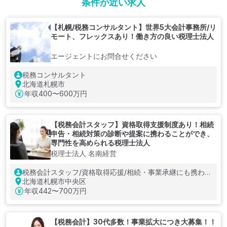
条件が近い求人
【札幌/税務コンサルタント】世界5大会計事務所/リ
モート、フレックスあり！働き方の良い税理士法人
エージェントにお問合せください
税務コンサルタント
北海道札幌市
年収
400〜600万円
【税務会計スタッフ】資格取得支援制度あり！相続
申告・相続対策の診断や提案に携わることができ、
専門性を高められる税理士法人
税理士法人 名南経営
税務会計スタッフ/資格取得応援/相続・事業承継にも携われ
る
北海道札幌市中央区
年収
442〜700万円
【税務会計】30代多数！事業拡大につき大募集！！