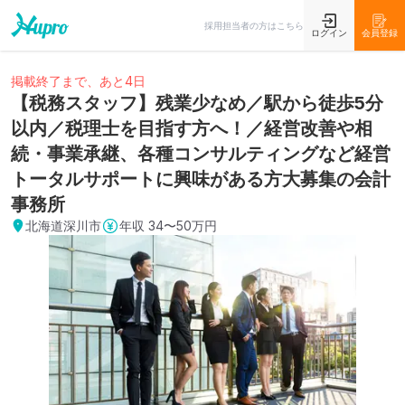
採用担当者の方はこちら
ログイン
会員登録
掲載終了まで、あと4日
【税務スタッフ】残業少なめ／駅から徒歩5分
以内／税理士を目指す方へ！／経営改善や相
続・事業承継、各種コンサルティングなど経営
トータルサポートに興味がある方大募集の会計
事務所
北海道深川市
年収
34〜50万円