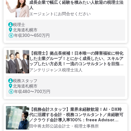
成長企業で幅広く経験を積みたい人歓迎の税理士法
人
エージェントにお問合せください
税理士
北海道札幌市
年収
300〜650万円
【税理士】拠点長候補！日本唯一の障害福祉に特化
した士業グループ！とにかく成長したい、スキルア
ップしたい方必見！一流のコンサルタントを目指せ
る税理士法人
アンテリジャンス税理士法人
税務スタッフ
北海道札幌市
年収
480〜700万円
【税務会計スタッフ】業界未経験歓迎！AI・DX時
代に活躍する会計・税務コンサルタント／未経験可
／クラウド会計導入率100%：freee Advisor
Award2023グランプリ事務所／クライアントは20
田中将太郎公認会計士・税理士事務所
代～40代の社長が経営する成長企業が中心／完全成