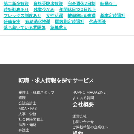
第二新卒歓迎
資格受験者歓迎
完全週休2日制
転勤なし
時短勤務あり
残業少なめ
年間休日120日以上
フレックス制度あり
女性活躍
離職率5％未満
基本定時退社
研修充実
有給消化推奨
閑散期定時退社
代表面談
落ち着いている雰囲気
急募求人
転職・求人情報を探す
サービス
税理士・税務スタッフ
HUPRO MAGAZINE
経理
よくある質問
公認会計士
会社概要
M&A・FAS
人事・労務
運営会社
社会保険労務士
お問い合わせ
法務・知財
ご掲載希望の企業様へ
弁護士
規約