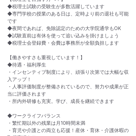
◆税理士試験の受験生が多数活躍しています

◆専門学校の授業のある日は、定時より前の退社も可能
です

◆夜間であれば、免除認定のための大学院通学もOK

◆試験直前は有休を使って追い込みを掛けましょう

◆税理士会登録費・会費は事務所が全額負担します

【働きやすさも重視しています！】

◆待遇・福利厚生

・インセンティブ制度により、頑張り次第では大幅な収
入アップ！

・人事評価制度が整備されているので、努力や成果が正
当に評価されます

・所内外研修も充実。学び、成長を継続できます

◆ワークライフバランス

・繁忙期以外の残業は月10時間未満

・育児や介護との両立も応援！産休・育休・介護休暇の