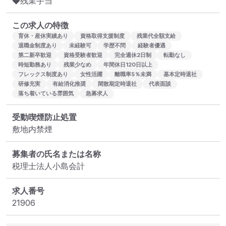
◆残業手当
この求人の特徴
育休・産休実績あり
資格取得支援制度
残業代全額支給
退職金制度あり
未経験可
学歴不問
経験者優遇
第二新卒歓迎
資格受験者歓迎
完全週休2日制
転勤なし
時短勤務あり
残業少なめ
年間休日120日以上
フレックス制度あり
女性活躍
離職率5％未満
基本定時退社
研修充実
有給消化推奨
閑散期定時退社
代表面談
落ち着いている雰囲気
急募求人
受動喫煙防止処置
敷地内禁煙
募集者の氏名または名称
税理士法人小島会計
求人番号
21906