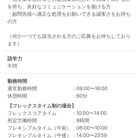
を持ち、良好なコミュニケーションを築ける方

・顧問先様へ適正な処理をお願いできる誠実さをお持ち
の方

（何か一つでも該当される方のご応募をお待ちしており
ます）
語学力
不問
勤務時間
通常勤務時間
：
09:00
〜
18:00
休憩時間
：
60
分
【フレックスタイム制の場合】
フレックスコアタイム
：
10:00
〜
14:00
所定労働時間
：
8
時間
フレキシブルタイム（午前）
：
06:00
〜
10:00
フレキシブルタイム（午後）
：
14:00
〜
23:59