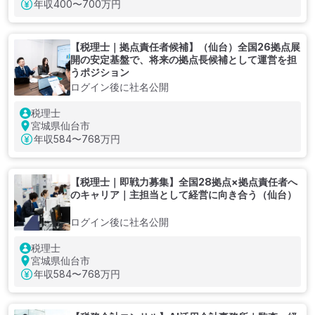
年収
400〜700万円
【税理士｜拠点責任者候補】（仙台）全国26拠点展
開の安定基盤で、将来の拠点長候補として運営を担
うポジション
ログイン後に社名公開
税理士
宮城県仙台市
年収
584〜768万円
【税理士｜即戦力募集】全国28拠点×拠点責任者へ
のキャリア｜主担当として経営に向き合う（仙台）
ログイン後に社名公開
税理士
宮城県仙台市
年収
584〜768万円