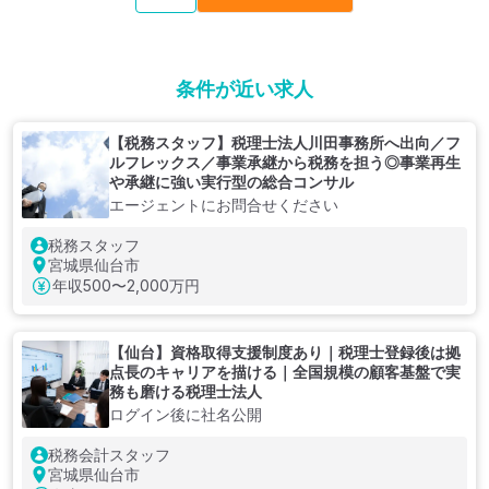
条件が近い求人
【税務スタッフ】税理士法人川田事務所へ出向／フ
ルフレックス／事業承継から税務を担う◎事業再生
や承継に強い実行型の総合コンサル
エージェントにお問合せください
税務スタッフ
宮城県仙台市
年収
500〜2,000万円
【仙台】資格取得支援制度あり｜税理士登録後は拠
点長のキャリアを描ける｜全国規模の顧客基盤で実
務も磨ける税理士法人
ログイン後に社名公開
税務会計スタッフ
宮城県仙台市