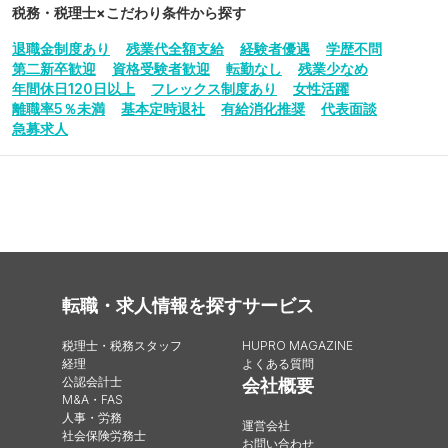
税務・税理士
×こだわり条件から探す
退職金制度あり
残業代全額支給
経験者優遇
学歴不問
第二新卒歓迎
資格受験者歓迎
転勤なし
残業少なめ
年間休日120日以上
フレックス制度あり
女性活躍
離職率5％未満
基本定時退社
有給消化推奨
代表面談
急募求人
転職・求人情報を探す
サービス
税理士・税務スタッフ
HUPRO MAGAZINE
経理
よくある質問
公認会計士
会社概要
M&A・FAS
人事・労務
運営会社
社会保険労務士
お問い合わせ