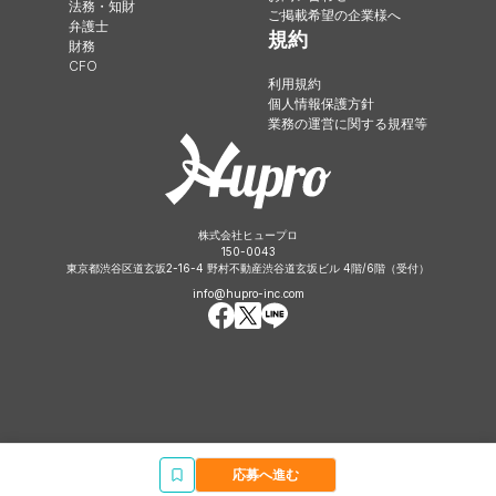
法務・知財
ご掲載希望の企業様へ
弁護士
規約
財務
CFO
利用規約
個人情報保護方針
業務の運営に関する規程等
株式会社ヒュープロ
150-0043
東京都渋谷区道玄坂2-16-4 野村不動産渋谷道玄坂ビル 4階/6階（受付）
info@hupro-inc.com
応募へ進む