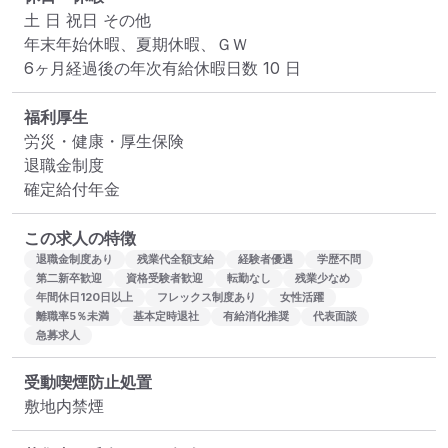
土 日 祝日 その他

年末年始休暇、夏期休暇、ＧＷ

6ヶ月経過後の年次有給休暇日数 10 日
福利厚生
労災・健康・厚生保険

退職金制度

確定給付年金
この求人の特徴
退職金制度あり
残業代全額支給
経験者優遇
学歴不問
第二新卒歓迎
資格受験者歓迎
転勤なし
残業少なめ
年間休日120日以上
フレックス制度あり
女性活躍
離職率5％未満
基本定時退社
有給消化推奨
代表面談
急募求人
受動喫煙防止処置
敷地内禁煙