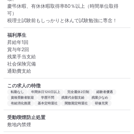
慶弔休暇、有休休暇取得率80％以上（時間単位取得
可）

税理士試験前もしっかりと休んで試験勉強に専念！
福利厚生
昇給年1回

賞与年2回

残業手当支給

社会保険完備

通勤費支給
この求人の特徴
転勤なし
年間休日120日以上
完全週休2日制
経験者優遇
資格受験者歓迎
学歴不問
残業代全額支給
残業少なめ
有給消化推奨
基本定時退社
閑散期定時退社
研修充実
受動喫煙防止処置
敷地内禁煙