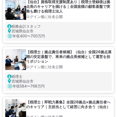
【仙台】資格取得支援制度あり｜税理士登録後は拠
点長のキャリアを描ける｜全国規模の顧客基盤で実
務も磨ける税理士法人
ログイン後に社名公開
税務会計スタッフ
宮城県仙台市
年収
400〜700万円
【税理士｜拠点責任者候補】（仙台）全国26拠点展
開の安定基盤で、将来の拠点長候補として運営を担
うポジション
ログイン後に社名公開
税理士
宮城県仙台市
年収
584〜768万円
【税理士｜即戦力募集】全国28拠点×拠点責任者へ
のキャリア｜主担当として経営に向き合う（仙台）
ログイン後に社名公開