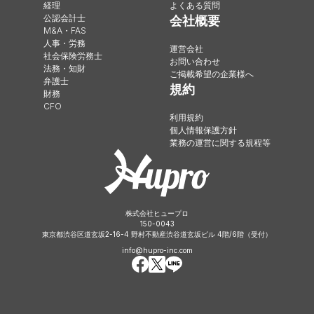
経理
よくある質問
公認会計士
会社概要
M&A・FAS
人事・労務
運営会社
社会保険労務士
お問い合わせ
法務・知財
ご掲載希望の企業様へ
弁護士
規約
財務
CFO
利用規約
個人情報保護方針
業務の運営に関する規程等
株式会社ヒュープロ
150-0043
東京都渋谷区道玄坂2-16-4 野村不動産渋谷道玄坂ビル 4階/6階（受付）
info@hupro-inc.com