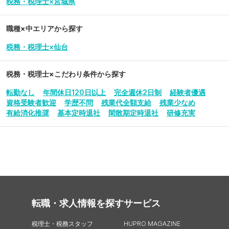
税務・税理士×宮城県
職種×中エリアから探す
税務・税理士×仙台
税務・税理士
×こだわり条件から探す
転勤なし
年間休日120日以上
完全週休2日制
経験者優遇
資格受験者歓迎
学歴不問
残業代全額支給
残業少なめ
有給消化推奨
基本定時退社
閑散期定時退社
研修充実
転職・求人情報を探す
サービス
税理士・税務スタッフ
HUPRO MAGAZINE