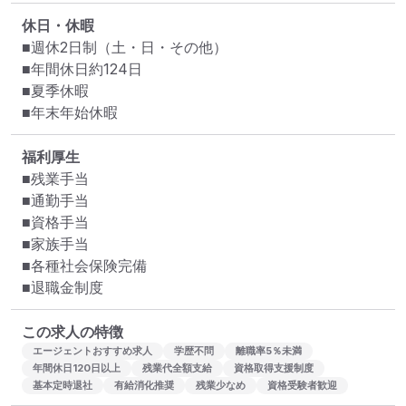
休日・休暇
■週休2日制（土・日・その他）

■年間休日約124日

■夏季休暇

■年末年始休暇
福利厚生
■残業手当

■通勤手当

■資格手当

■家族手当

■各種社会保険完備

■退職金制度
この求人の特徴
エージェントおすすめ求人
学歴不問
離職率5％未満
年間休日120日以上
残業代全額支給
資格取得支援制度
基本定時退社
有給消化推奨
残業少なめ
資格受験者歓迎