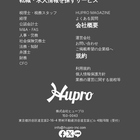
転職・求人情報を探す
サービス
税理士・税務スタッフ
HUPRO MAGAZINE
経理
よくある質問
公認会計士
会社概要
M&A・FAS
人事・労務
運営会社
社会保険労務士
お問い合わせ
法務・知財
ご掲載希望の企業様へ
弁護士
規約
財務
CFO
利用規約
個人情報保護方針
業務の運営に関する規程等
株式会社ヒュープロ
150-0043
東京都渋谷区道玄坂2-16-4 野村不動産渋谷道玄坂ビル 4階/6階（受付）
info@hupro-inc.com