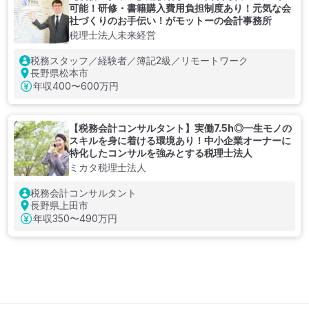
可能！研修・書籍購入費用負担制度あり！元気な会
社づくりのお手伝い！がモットーの会計事務所
税理士法人未来経営
税務スタッフ／経験者／簿記2級／リモートワーク
長野県松本市
年収
400〜600万円
【税務会計コンサルタント】実働7.5h◎一生モノの
スキルを身に着ける環境あり！中小企業オーナーに
特化したコンサルを強みとする税理士法人
ミカタ税理士法人
税務会計コンサルタント
長野県上田市
年収
350〜490万円