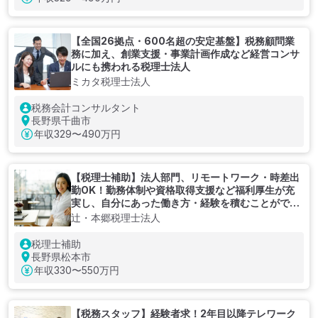
【全国26拠点・600名超の安定基盤】税務顧問業
務に加え、創業支援・事業計画作成など経営コンサ
ルにも携われる税理士法人
ミカタ税理士法人
税務会計コンサルタント
長野県千曲市
年収
329〜490万円
【税理士補助】法人部門、リモートワーク・時差出
勤OK！勤務体制や資格取得支援など福利厚生が充
実し、自分にあった働き方・経験を積むことができ
る税理士法人
辻・本郷税理士法人
税理士補助
長野県松本市
年収
330〜550万円
【税務スタッフ】経験者求！2年目以降テレワーク