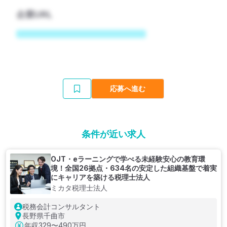
企業URL
応募へ進む
条件が近い求人
OJT・eラーニングで学べる未経験安心の教育環
境！全国26拠点・634名の安定した組織基盤で着実
にキャリアを築ける税理士法人
ミカタ税理士法人
税務会計コンサルタント
長野県千曲市
年収
329〜490万円