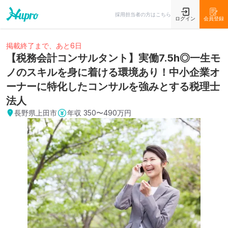
採用担当者の方はこちら
ログイン
会員登録
掲載終了まで、あと6日
【税務会計コンサルタント】実働7.5h◎一生モ
ノのスキルを身に着ける環境あり！中小企業オ
ーナーに特化したコンサルを強みとする税理士
法人
長野県上田市
年収
350〜490万円