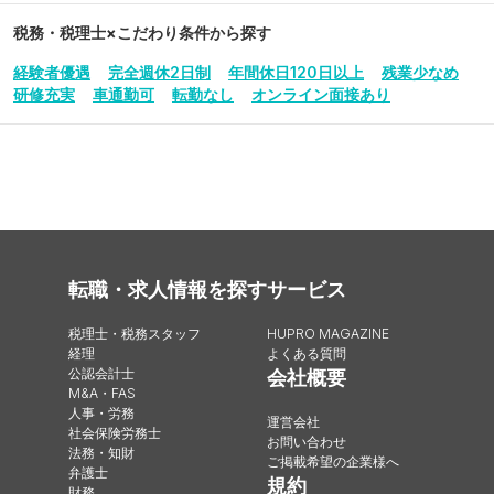
税務・税理士
×こだわり条件から探す
経験者優遇
完全週休2日制
年間休日120日以上
残業少なめ
研修充実
車通勤可
転勤なし
オンライン面接あり
転職・求人情報を探す
サービス
税理士・税務スタッフ
HUPRO MAGAZINE
経理
よくある質問
公認会計士
会社概要
M&A・FAS
人事・労務
運営会社
社会保険労務士
お問い合わせ
法務・知財
ご掲載希望の企業様へ
弁護士
規約
財務