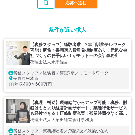
応募へ進む
条件が近い求人
【税務スタッフ】経験者求！2年目以降テレワーク
可能！研修・書籍購入費用負担制度あり！元気な会
社づくりのお手伝い！がモットーの会計事務所
税理士法人未来経営
税務スタッフ／経験者／簿記2級／リモートワーク
長野県松本市
年収
400〜600万円
【税理士補助】現職給与からアップ可能！税務、財
務はもとより経営計画サポート、業種特化サービス
も経験できる！研修制度充実！残業時間少なく高給
与を目指せる税理士法人
税理士法人大沼田経営会計事務所
税務スタッフ／実務経験者／簿記2級／残業少なめ