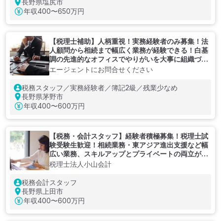
長野県塩尻市
年収
400〜650万円
【税理士補助】人柄重視！実務経験者のみ募集！法
人顧問から相続まで幅広く業務が経験できる！白基
調の先進的なオフィスでやりがいを大事に組織づく
りをしている会計事務所
エージェントにお問合せください
税務スタッフ／実務経験者／簿記2級／残業少なめ
長野県茅野市
年収
400〜600万円
【税務・会計スタッフ】経験者積極募集！税理士試
験受験生歓迎！相続業務・東アジア進出支援など幅
広い業務、スキルアップとプライベートの両立がで
きる税理士事務所
税理士法人小山会計
税務会計スタッフ
長野県上田市
年収
400〜600万円