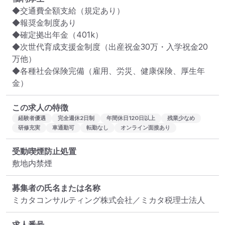
◆交通費全額支給（規定あり）

◆報奨金制度あり

◆確定拠出年金（401k）

◆次世代育成支援金制度（出産祝金30万・入学祝金20
万他）

◆各種社会保険完備（雇用、労災、健康保険、厚生年
金）
この求人の特徴
経験者優遇
完全週休2日制
年間休日120日以上
残業少なめ
研修充実
車通勤可
転勤なし
オンライン面接あり
受動喫煙防止処置
敷地内禁煙
募集者の氏名または名称
ミカタコンサルティング株式会社／ミカタ税理士法人
求人番号