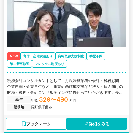
NEW
育休・産休実績あり
資格取得支援制度
学歴不問
第二新卒歓迎
フレックス制度あり
税務会計コンサルタントとして、月次決算業務や会計・税務顧問、
企業再編・企業再生など、事業計画作成支援など法人・個人向けの
財務・税務・会計コンサルティングに携わっていただきます。長野
県千曲市にある、中小企業オーナーに特化したコンサルを強みとす
329〜490
給与
年収
万円
る税理士法人の求人です。
勤務地
長野県千曲市
ブックマーク
詳細をみる