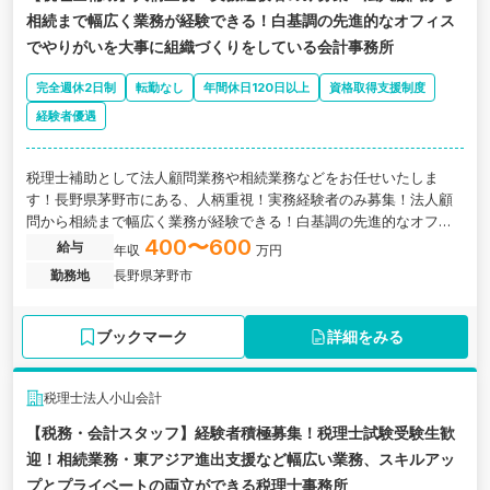
相続まで幅広く業務が経験できる！白基調の先進的なオフィス
でやりがいを大事に組織づくりをしている会計事務所
完全週休2日制
転勤なし
年間休日120日以上
資格取得支援制度
経験者優遇
税理士補助として法人顧問業務や相続業務などをお任せいたしま
す！長野県茅野市にある、人柄重視！実務経験者のみ募集！法人顧
問から相続まで幅広く業務が経験できる！白基調の先進的なオフィ
スでやりがいを大事に組織づくりをしている会計事務所の求人で
400〜600
給与
年収
万円
す。
勤務地
長野県茅野市
ブックマーク
詳細をみる
税理士法人小山会計
【税務・会計スタッフ】経験者積極募集！税理士試験受験生歓
迎！相続業務・東アジア進出支援など幅広い業務、スキルアッ
プとプライベートの両立ができる税理士事務所