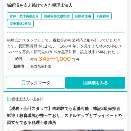
域経済を支え続けてきた税理士法人
育休・産休実績あり
資格取得支援制度
経験者優遇
未経験可
完全週休2日制
税務会計スタッフとして、税務等の相談対応全般を行っていただき
ます。長野県長野市にある、「次の30年」を見すえた将来の中心メ
ンバーを募集！顧問先の70％が黒字決算！設立以来75年にわたって
地域経済を支え続けてきた税理士法人の求人です。
345〜1,000
給与
年収
万円
勤務地
長野県長野市
ブックマーク
詳細をみる
税理士法人小山会計
【税務・会計スタッフ】未経験でも応募可能！簿記2級保持者
歓迎！教育環境が整っており、スキルアップとプライベートの
両立ができる税理士事務所