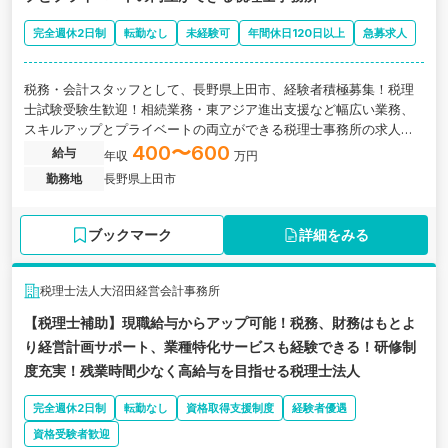
完全週休2日制
転勤なし
未経験可
年間休日120日以上
急募求人
税務・会計スタッフとして、長野県上田市、経験者積極募集！税理
士試験受験生歓迎！相続業務・東アジア進出支援など幅広い業務、
スキルアップとプライベートの両立ができる税理士事務所の求人で
す。
400〜600
給与
年収
万円
勤務地
長野県上田市
ブックマーク
詳細をみる
税理士法人大沼田経営会計事務所
【税理士補助】現職給与からアップ可能！税務、財務はもとよ
り経営計画サポート、業種特化サービスも経験できる！研修制
度充実！残業時間少なく高給与を目指せる税理士法人
完全週休2日制
転勤なし
資格取得支援制度
経験者優遇
資格受験者歓迎