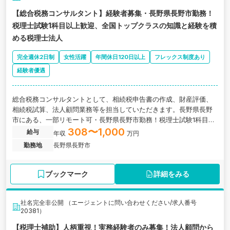
【総合税務コンサルタント】経験者募集・長野県長野市勤務！
税理士試験1科目以上歓迎、全国トップクラスの知識と経験を積
める税理士法人
完全週休2日制
女性活躍
年間休日120日以上
フレックス制度あり
経験者優遇
総合税務コンサルタントとして、相続税申告書の作成、財産評価、
相続税試算、法人顧問業務等を担当していただきます。長野県長野
市にある、一部リモート可・長野県長野市勤務！税理士試験1科目以
上歓迎、全国トップクラスの知識と経験を積める税理士法人の求人
308〜1,000
給与
年収
万円
です。
勤務地
長野県長野市
ブックマーク
詳細をみる
社名完全非公開 （エージェントに問い合わせください/求人番号
20381）
【税理士補助】人柄重視！実務経験者のみ募集！法人顧問から