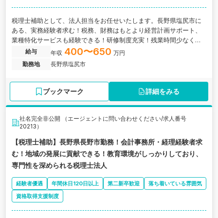
税理士補助として、法人担当をお任せいたします。長野県塩尻市に
ある、実務経験者求む！税務、財務はもとより経営計画サポート、
業種特化サービスも経験できる！研修制度充実！残業時間少なく高
給与を目指せる税理士法人の求人です。
400〜650
給与
年収
万円
勤務地
長野県塩尻市
ブックマーク
詳細をみる
社名完全非公開 （エージェントに問い合わせください/求人番号
20213）
【税理士補助】長野県長野市勤務！会計事務所・経理経験者求
む！地域の発展に貢献できる！教育環境がしっかりしており、
専門性を深められる税理士法人
経験者優遇
年間休日120日以上
第二新卒歓迎
落ち着いている雰囲気
資格取得支援制度