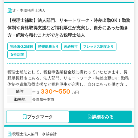
辻・本郷税理士法人
【税理士補助】法人部門、リモートワーク・時差出勤OK！勤務
体制や資格取得支援など福利厚生が充実し、自分にあった働き
方・経験を積むことができる税理士法人
完全週休2日制
時短勤務あり
未経験可
フレックス制度あり
女性活躍
税理士補助として、税務申告業務全般に携わっていただきます。長
野県長野市にある、法人部門、リモートワーク・時差出勤OK！勤務
体制や資格取得支援など福利厚生が充実し、自分にあった働き方・
経験を積むことができる税理士法人の求人です。
330〜550
給与
年収
万円
勤務地
長野県松本市
ブックマーク
詳細をみる
税理士法人柴田・水城会計