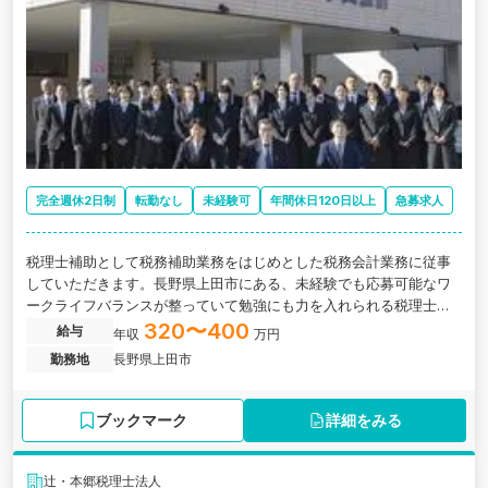
完全週休2日制
転勤なし
未経験可
年間休日120日以上
急募求人
税理士補助として税務補助業務をはじめとした税務会計業務に従事
していただきます。長野県上田市にある、未経験でも応募可能なワ
ークライフバランスが整っていて勉強にも力を入れられる税理士法
人の求人です。
320〜400
給与
年収
万円
勤務地
長野県上田市
ブックマーク
詳細をみる
辻・本郷税理士法人