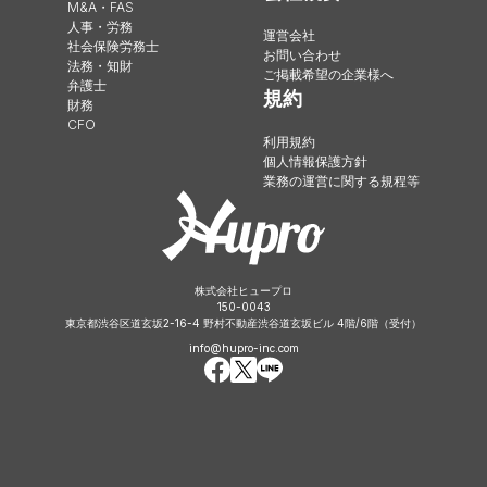
M&A・FAS
人事・労務
運営会社
社会保険労務士
お問い合わせ
法務・知財
ご掲載希望の企業様へ
弁護士
規約
財務
CFO
利用規約
個人情報保護方針
業務の運営に関する規程等
株式会社ヒュープロ
150-0043
東京都渋谷区道玄坂2-16-4 野村不動産渋谷道玄坂ビル 4階/6階（受付）
info@hupro-inc.com