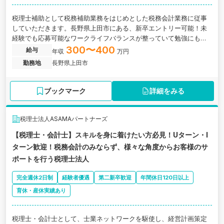
税理士補助として税務補助業務をはじめとした税務会計業務に従事
していただきます。長野県上田市にある、新卒エントリー可能！未
経験でも応募可能なワークライフバランスが整っていて勉強にも力
を入れられる税理士法人の求人です。
300〜400
給与
年収
万円
勤務地
長野県上田市
ブックマーク
詳細をみる
税理士法人ASAMAパートナーズ
【税理士・会計士】スキルを身に着けたい方必見！Uターン・I
ターン歓迎！税務会計のみならず、様々な角度からお客様のサ
ポートを行う税理士法人
完全週休2日制
経験者優遇
第二新卒歓迎
年間休日120日以上
育休・産休実績あり
税理士・会計士として、士業ネットワークを駆使し、経営計画策定