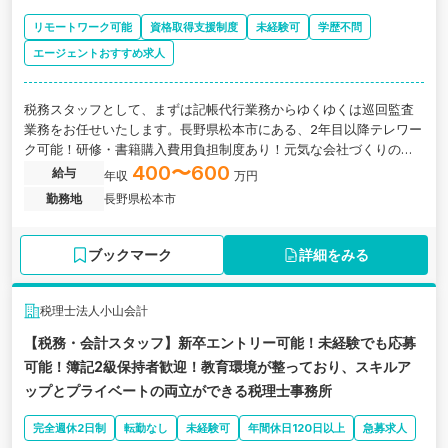
リモートワーク可能
資格取得支援制度
未経験可
学歴不問
エージェントおすすめ求人
税務スタッフとして、まずは記帳代行業務からゆくゆくは巡回監査
業務をお任せいたします。長野県松本市にある、2年目以降テレワー
ク可能！研修・書籍購入費用負担制度あり！元気な会社づくりのお
手伝い！がモットーの会計事務所の求人です。
400〜600
給与
年収
万円
勤務地
長野県松本市
ブックマーク
詳細をみる
税理士法人小山会計
【税務・会計スタッフ】新卒エントリー可能！未経験でも応募
可能！簿記2級保持者歓迎！教育環境が整っており、スキルア
ップとプライベートの両立ができる税理士事務所
完全週休2日制
転勤なし
未経験可
年間休日120日以上
急募求人