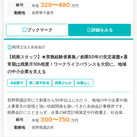
します。長野県千曲市にある、中小企業オーナーに特化したコンサ
329〜490
給与
年収
万円
ルを強みとする税理士法人の求人です。
勤務地
長野県千曲市
ブックマーク
詳細をみる
税理士法人永由会計
【税務スタッフ】★実務経験者募集／創業50年の安定基盤×通
常期は残業月10h程度！ワークライフバランスを大切に、地域
の中小企業を支える
未経験可
第二新卒歓迎
残業少なめ
転勤なし
長野県諏訪市にて創業から50年以上にわたり、地域の中小企業や個
人事業主の皆様と強い信頼関係を築いてきた永由会計事務所です。
税務会計にとどまらず、企業の経営計画策定や行政書士、社会保険
労務士業などのサポートなど、一歩踏み込んだコンサルティングで
300〜750
給与
年収
万円
地元の「ものづくり（製造業）」や「建設業」の発展に貢献してき
勤務地
長野県諏訪市
ました。 今回は、さらなる組織の体制強化と既存職員の負担軽減の
ため、【即戦力となる実務経験者】を募集いたします。 当事務所の