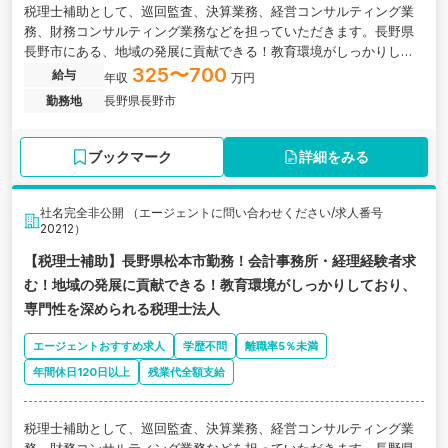
税理士補助として、巡回監査、決算業務、経営コンサルティング業
務、財務コンサルティング業務などを担っていただきます。長野県
長野市にある、地域の発展に貢献できる！教育環境がしっかりして
おり、専門性を深められる税理士法人の求人情報です。
325〜700
給与
年収
万円
勤務地
長野県長野市
ブックマーク
詳細をみる
社名完全非公開 （エージェントに問い合わせください/求人番号
20212）
【税理士補助】長野県松本市勤務！会計事務所・経理経験者求
む！地域の発展に貢献できる！教育環境がしっかりしており、
専門性を深められる税理士法人
エージェントおすすめ求人
学歴不問
離職率5％未満
年間休日120日以上
残業代全額支給
税理士補助として、巡回監査、決算業務、経営コンサルティング業