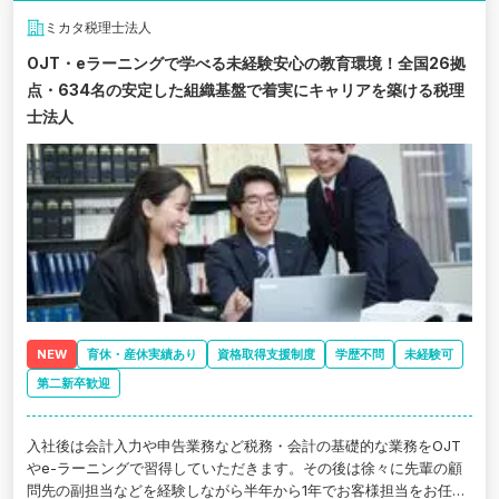
ミカタ税理士法人
OJT・eラーニングで学べる未経験安心の教育環境！全国26拠
点・634名の安定した組織基盤で着実にキャリアを築ける税理
士法人
NEW
育休・産休実績あり
資格取得支援制度
学歴不問
未経験可
第二新卒歓迎
入社後は会計入力や申告業務など税務・会計の基礎的な業務をOJT
やe-ラーニングで習得していただきます。その後は徐々に先輩の顧
問先の副担当などを経験しながら半年から1年でお客様担当をお任せ