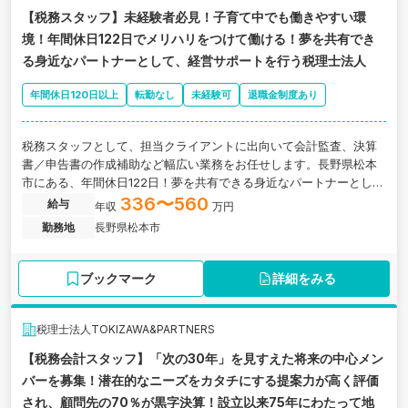
【税務スタッフ】未経験者必見！子育て中でも働きやすい環
境！年間休日122日でメリハリをつけて働ける！夢を共有でき
る身近なパートナーとして、経営サポートを行う税理士法人
年間休日120日以上
転勤なし
未経験可
退職金制度あり
税務スタッフとして、担当クライアントに出向いて会計監査、決算
書／申告書の作成補助など幅広い業務をお任せします。長野県松本
市にある、年間休日122日！夢を共有できる身近なパートナーとし
て、経営サポートを行う税理士法人の求人です。
336〜560
給与
年収
万円
勤務地
長野県松本市
ブックマーク
詳細をみる
税理士法人TOKIZAWA&PARTNERS
【税務会計スタッフ】「次の30年」を見すえた将来の中心メン
バーを募集！潜在的なニーズをカタチにする提案力が高く評価
され、顧問先の70％が黒字決算！設立以来75年にわたって地