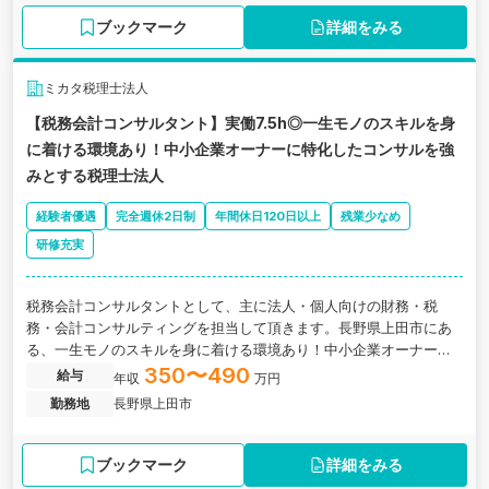
大きな魅力は、通常期の残業が月10時間程度と、業界内でも非常に
ブックマーク
詳細をみる
働きやすい環境が整っている点です。所員20名弱の組織で、平均年
齢は39歳。風通しが良く、経験の浅い方へのサポート体制も万全で
す。 「これまでの経理・会計スキルを活かして、より深く中小企業
ミカタ税理士法人
の経営に寄り添いたい」「安定した地盤のもとで、ワークライフバ
【税務会計コンサルタント】実働7.5h◎一生モノのスキルを身
ランスを大切にしながら長く働きたい」という方からのご応募を心
に着ける環境あり！中小企業オーナーに特化したコンサルを強
よりお待ちしております！
みとする税理士法人
経験者優遇
完全週休2日制
年間休日120日以上
残業少なめ
研修充実
税務会計コンサルタントとして、主に法人・個人向けの財務・税
務・会計コンサルティングを担当して頂きます。長野県上田市にあ
る、一生モノのスキルを身に着ける環境あり！中小企業オーナーに
特化したコンサルを強みとする税理士法人の求人です。
350〜490
給与
年収
万円
勤務地
長野県上田市
ブックマーク
詳細をみる