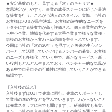
★安定基盤のもと、見すえる「次」のキャリア★

意思決定がしやすく、事業の成長ステージに応じた最適
な提案を行う。これが当法人のスタイル。実際、当社の
お客様は70％が黒字決算。お客様の潜在的なニーズを
カタチにする提案力が高く評価され、個人事業主の方か
ら中小企業、地域を代表する大手企業まで様々な業種・
規模のお客様から変わらぬ信頼を寄せられています。

今回は当社の「次の30年」を見すえた将来の中心メン
バーとして活躍していただけるメンバーの募集。お客様
のニーズも多様化していく中で、新たなサービス・新し
い役割もどんどん生まれており、ベンチャー的な気風が
ある中で自分自身の可能性に挑戦していくことができる
職場です。

【入社後の流れ】

入社後まずはOJTで先輩に同行。先輩のサポートとし
て業務の進め方などを学んでいきます。わからないこと
は先輩スタッフに何でも聞けますし、研修制度も充実。

また、当社の東京事務所スタッフとの交流を通じて、最