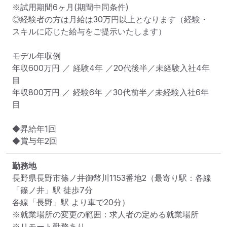
※試用期間6ヶ月(期間中同条件)

◎経験者の方は月給は30万円以上となります（経験・
スキルに応じた給与をご提示いたします）

モデル年収例

年収600万円 ／ 経験4年 ／20代後半／未経験入社4年
目

年収800万円 ／ 経験6年 ／30代前半／未経験入社6年
目

◆昇給年1回

勤務地
長野県長野市篠ノ井御幣川1153番地2
（最寄り駅：各線
「篠ノ井」駅 徒歩7分

各線「長野」駅 より車で20分）
※就業場所の変更の範囲：求人者の定める就業場所
※リモート勤務あり