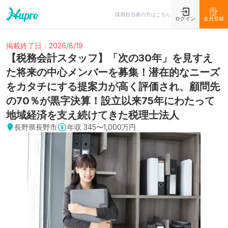
採用担当者の方はこちら
ログイン
会員登録
掲載終了日：2026/8/19
【税務会計スタッフ】「次の30年」を見すえ
た将来の中心メンバーを募集！潜在的なニーズ
をカタチにする提案力が高く評価され、顧問先
の70％が黒字決算！設立以来75年にわたって
地域経済を支え続けてきた税理士法人
長野県長野市
年収
345〜1,000万円