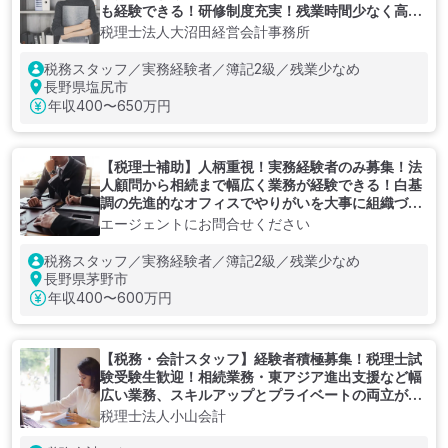
も経験できる！研修制度充実！残業時間少なく高給
与を目指せる税理士法人
税理士法人大沼田経営会計事務所
税務スタッフ／実務経験者／簿記2級／残業少なめ
長野県塩尻市
年収
400〜650万円
【税理士補助】人柄重視！実務経験者のみ募集！法
人顧問から相続まで幅広く業務が経験できる！白基
調の先進的なオフィスでやりがいを大事に組織づく
りをしている会計事務所
エージェントにお問合せください
税務スタッフ／実務経験者／簿記2級／残業少なめ
長野県茅野市
年収
400〜600万円
【税務・会計スタッフ】経験者積極募集！税理士試
験受験生歓迎！相続業務・東アジア進出支援など幅
広い業務、スキルアップとプライベートの両立がで
きる税理士事務所
税理士法人小山会計