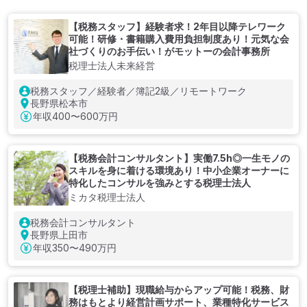
【税務スタッフ】経験者求！2年目以降テレワーク
可能！研修・書籍購入費用負担制度あり！元気な会
社づくりのお手伝い！がモットーの会計事務所
税理士法人未来経営
税務スタッフ／経験者／簿記2級／リモートワーク
長野県松本市
年収
400〜600万円
【税務会計コンサルタント】実働7.5h◎一生モノの
スキルを身に着ける環境あり！中小企業オーナーに
特化したコンサルを強みとする税理士法人
ミカタ税理士法人
税務会計コンサルタント
長野県上田市
年収
350〜490万円
【税理士補助】現職給与からアップ可能！税務、財
務はもとより経営計画サポート、業種特化サービス