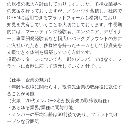
の規模の拡大を計画しております。また、多様な業界へ
の支援を行っておりますが、ノウハウを蓄積し、社内で
OPENに活用できるプラットフォームも構築しており、
知見を共有していくことを大切にしております。中長期
的には、マーケティング経験者、エンジニア、デザイナ
ー、事業開発経験者など幅広いバックグラウンドの方に
ご入社いただき、多様性を持ったチームとして投資先を
支援できる体制を構築していく方針です。

投資のリターンについても一部のメンバーではなく、フ
ラットに貢献に応じて還元していく方針です。

【仕事・企業の魅力】

・年齢や役職に関わらず、投資先企業の取締役に就任す
ることが可能

（実績：20代メンバー2名が投資先の取締役就任）

・あらゆる業界/業種に関与可能

・メンバーの平均年齢は30前後であり、フラットでオ
ープンな雰囲気