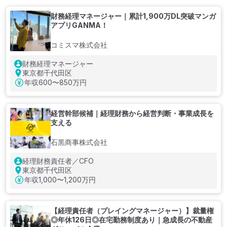
財務経理マネージャー｜累計1,900万DL突破マンガ
アプリGANMA！
コミスマ株式会社
財務経理マネージャー
東京都千代田区
年収
600〜850万円
経営幹部候補｜経理財務から経営判断・事業成長を
支える
石黒商事株式会社
経理財務責任者／CFO
東京都千代田区
年収
1,000〜1,200万円
【経理責任者（プレイングマネージャー）】裁量権
◎年休126日◎在宅勤務制度あり｜急成長の不動産