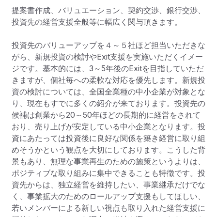
提案書作成、バリュエーション、契約交渉、銀行交渉、
投資先の経営支援全般等に幅広く関与頂きます。

投資先のバリューアップを４～５社ほど担当いただきな
がら、新規投資の検討やExit支援を実施いただくイメー
ジです。基本的には、3～5年後のExitを目指していただ
きますが、個社毎への柔軟な対応を優先します。新規投
資の検討については、全国全業種の中小企業が対象とな
り、現在もすでに多くの紹介が来ております。投資先の
候補は創業から20～50年ほどの長期的に経営をされて
おり、売り上げが安定している中小企業となります。投
資にあたっては投資後に良好な関係を築き経営に取り組
めそうかという観点を大切にしております。こうした背
景もあり、無理な事業再生のための施策というよりは、
ポジティブな取り組みに集中できることも特徴です。投
資先からは、独立経営を維持したい、事業継承だけでな
く、事業拡大のためのロールアップ支援もしてほしい、
若いメンバーによる新しい視点も取り入れた経営支援に