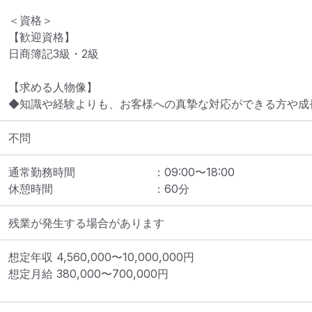
＜資格＞

【歓迎資格】

日商簿記3級・2級

【求める人物像】

◆知識や経験よりも、お客様への真摯な対応ができる方や成
不問
通常勤務時間
：
09:00
〜
18:00
休憩時間
：
60
分
残業が発生する場合があります
想定年収
4,560,000
〜
10,000,000
円
想定月給
380,000
〜
700,000
円