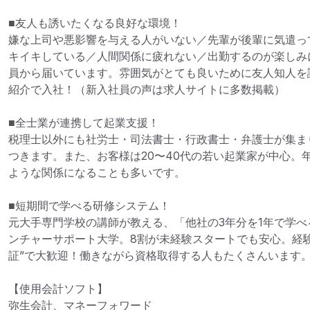
■友人も誘いたくなる良好な環境！

嫌な上司や悪影響を与える人がいない／先輩が後輩に気遣っ
キイキしている／人間関係に疲れない／出勤するのが楽しみ
員から届いています。雰囲気がとても良いために友人知人を誘
紹介で入社！（新入社員の声は求人サイトに多数掲載）

■全士業が連携して起業支援！

税理士以外にも社労士・司法書士・行政書士・弁護士が集ま
つきます。また、お客様は20〜40代の若い起業家が中心。
ような関係になることも多いです。

■短期間で学べる研修システム！

元大手専門学校の講師が教える、「他社の3年分を1年で学
ンチャーサポート大学。8割が未経験スタートでも安心。経
証”で大歓迎！働きながら資格取得する人もたくさんいます。
【使用会計ソフト】

弥生会計、マネーフォワード
