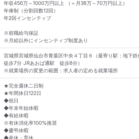
年収456万～1000万円以上 （＝月38万～70万円以上）

年俸制（分割回数12回）

年2回インセンティブ

※前職給与保証

※月給以外にインセンティブ制度あり
宮城県宮城県仙台市青葉区中央４丁目６
（最寄り駅：地下鉄仙
徒歩7分 JRあおば通駅　徒歩8分）
※就業場所の変更の範囲：求人者の定める就業場所
★完全週休二日制

★年間休日122日

◆祝日

◆年末年始休暇

◆有給休暇

※有休消化率100%推奨

◆慶弔休暇

◆産休・育休
