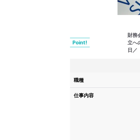
財務
Point!
立へ
日／
職種
仕事内容