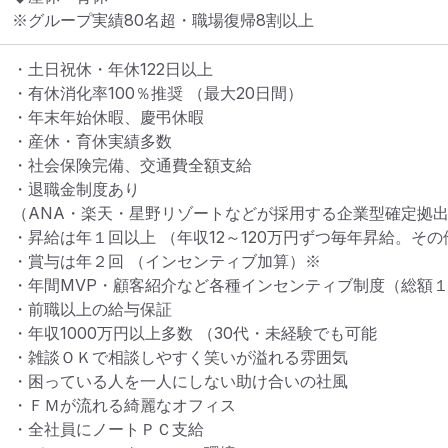
※グループ実績80名超・職場復帰8割以上
・土日祝休・年休122日以上

・有休消化率100％推奨 （最大20日間）

・年末年始休暇、慶弔休暇

・産休・育休実績多数

・社会保険完備、交通費全額支給

・退職金制度あり

（ANA・楽天・星野リゾートなどが採用する企業型確定拠出
・昇給は年１回以上 （年収12～120万円ずつ毎年昇給。その
・賞与は年２回 （インセンティブ加算）※

・年間MVP・顧客紹介など各種インセンティブ制度（総額１
・前職以上の給与保証

・年収1000万円以上多数 （30代・未経験でも可能

・雑談ＯＫで相談しやすく笑いが溢れる雰囲気

・困っている人を一人にしない助け合いの社風

・ＦＭが流れる綺麗なオフィス

・全社員にノートＰＣ支給
