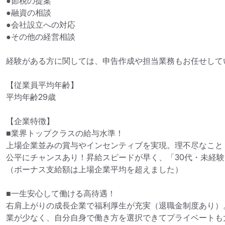
●節税の提案

●融資の相談

●会社設立への対応

●その他の経営相談

経験がある方に関しては、申告作成や担当業務もお任せしてい
【従業員平均年齢】

平均年齢29歳

【企業特徴】

■業界トップクラスの給与水準！

上場企業並みの賞与やインセンティブを実現。理不尽なこと
公平にチャンスあり！昇給スピードが早く、「30代・未経験
（ボーナス支給額は上場企業平均を超えました）

■一生安心して働ける高待遇！

右肩上がりの成長企業で福利厚生が充実（退職金制度あり）
業が少なく、自分自身で働き方を選択できてプライベートも大