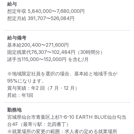
給与
想定年収
5,840,000
〜
7,680,000
円
想定月給
391,707
〜
526,084
円
給与備考
基本給200,400〜271,600円

固定残業代76,307〜102,484円（30時間分）

諸手当115,000〜152,000円 を含む/月

※地域限定社員を選択の場合、基本給と地域手当が 
95%になります。

賞与実績：年2 回（7 月・12 月）

昇給：年1回
勤務地
宮城県仙台市青葉区上杉1-6-10 EARTH BLUE仙台勾当
台4F
（最寄り駅：北四番丁）
※就業場所の変更の範囲：求人者の定める就業場所