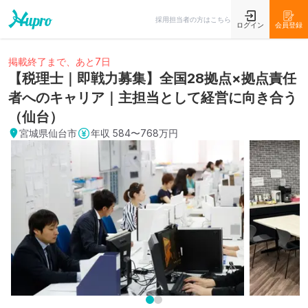
採用担当者の方はこちら
ログイン
会員登録
掲載終了まで、あと7日
【税理士｜即戦力募集】全国28拠点×拠点責任
者へのキャリア｜主担当として経営に向き合う
（仙台）
宮城県仙台市
年収
584〜768万円