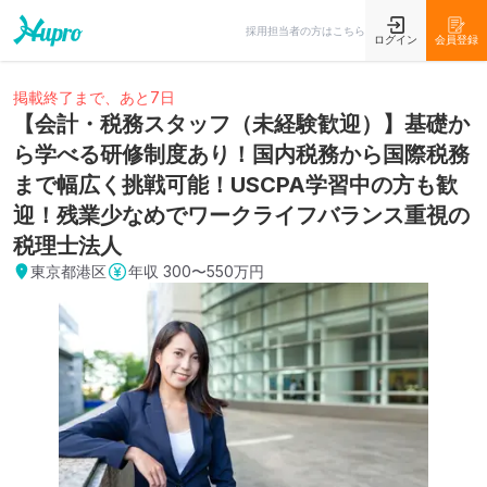
採用担当者の方はこちら
ログイン
会員登録
掲載終了まで、あと7日
【会計・税務スタッフ（未経験歓迎）】基礎か
ら学べる研修制度あり！国内税務から国際税務
まで幅広く挑戦可能！USCPA学習中の方も歓
迎！残業少なめでワークライフバランス重視の
税理士法人
東京都港区
年収
300〜550万円