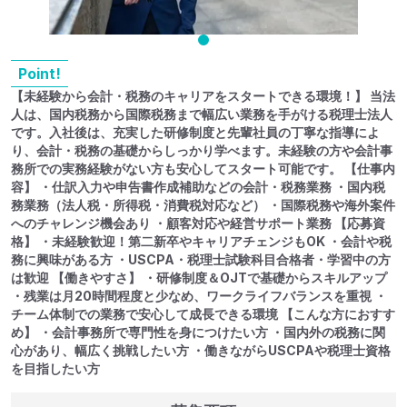
Point!
【未経験から会計・税務のキャリアをスタートできる環境！】 当法
人は、国内税務から国際税務まで幅広い業務を手がける税理士法人
です。入社後は、充実した研修制度と先輩社員の丁寧な指導によ
り、会計・税務の基礎からしっかり学べます。未経験の方や会計事
務所での実務経験がない方も安心してスタート可能です。 【仕事内
容】 ・仕訳入力や申告書作成補助などの会計・税務業務 ・国内税
務業務（法人税・所得税・消費税対応など） ・国際税務や海外案件
へのチャレンジ機会あり ・顧客対応や経営サポート業務 【応募資
格】 ・未経験歓迎！第二新卒やキャリアチェンジもOK ・会計や税
務に興味がある方 ・USCPA・税理士試験科目合格者・学習中の方
は歓迎 【働きやすさ】 ・研修制度＆OJTで基礎からスキルアップ
・残業は月20時間程度と少なめ、ワークライフバランスを重視 ・
チーム体制での業務で安心して成長できる環境 【こんな方におすす
め】 ・会計事務所で専門性を身につけたい方 ・国内外の税務に関
心があり、幅広く挑戦したい方 ・働きながらUSCPAや税理士資格
を目指したい方