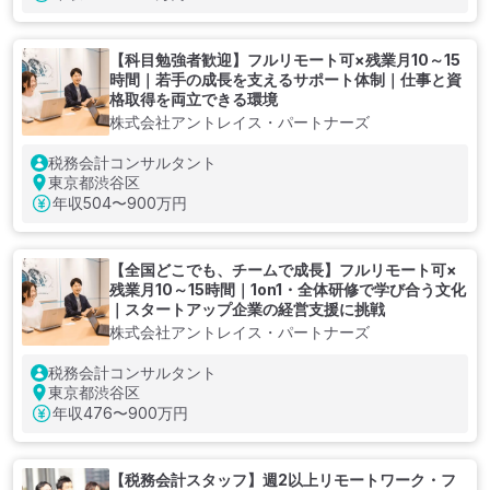
【科目勉強者歓迎】フルリモート可×残業月10～15
時間｜若手の成長を支えるサポート体制｜仕事と資
格取得を両立できる環境
株式会社アントレイス・パートナーズ
税務会計コンサルタント
東京都渋谷区
年収
504〜900万円
【全国どこでも、チームで成長】フルリモート可×
残業月10～15時間｜1on1・全体研修で学び合う文化
｜スタートアップ企業の経営支援に挑戦
株式会社アントレイス・パートナーズ
税務会計コンサルタント
東京都渋谷区
年収
476〜900万円
【税務会計スタッフ】週2以上リモートワーク・フ