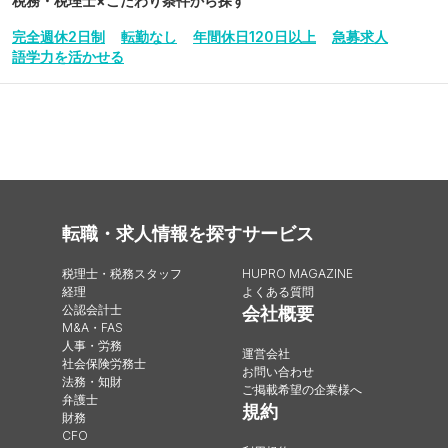
税務・税理士
×こだわり条件から探す
完全週休2日制
転勤なし
年間休日120日以上
急募求人
語学力を活かせる
転職・求人情報を探す
サービス
税理士・税務スタッフ
HUPRO MAGAZINE
経理
よくある質問
公認会計士
会社概要
M&A・FAS
人事・労務
運営会社
社会保険労務士
お問い合わせ
法務・知財
ご掲載希望の企業様へ
弁護士
規約
財務
CFO