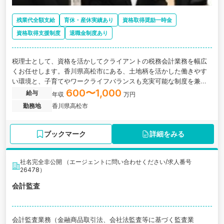
残業代全額支給
育休・産休実績あり
資格取得奨励一時金
資格取得支援制度
退職金制度あり
税理士として、資格を活かしてクライアントの税務会計業務を幅広
くお任せします。香川県高松市にある、土地柄を活かした働きやす
い環境と、子育てやワークライフバランスも充実可能な制度を兼ね
備えた中四国最大規模の税理士法人の求人です。
600〜1,000
給与
年収
万円
勤務地
香川県高松市
ブックマーク
詳細をみる
社名完全非公開 （エージェントに問い合わせください/求人番号
26478）
会計監査
会計監査業務（金融商品取引法、会社法監査等に基づく監査業