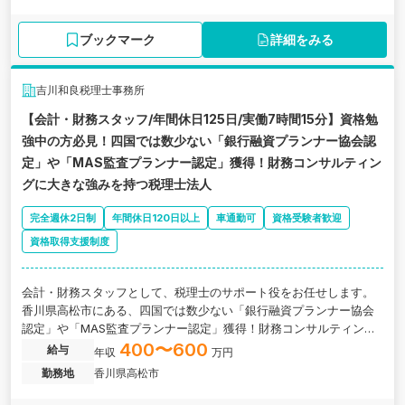
ブックマーク
詳細をみる
吉川和良税理士事務所
【会計・財務スタッフ/年間休日125日/実働7時間15分】資格勉
強中の方必見！四国では数少ない「銀行融資プランナー協会認
定」や「MAS監査プランナー認定」獲得！財務コンサルティン
グに大きな強みを持つ税理士法人
完全週休2日制
年間休日120日以上
車通勤可
資格受験者歓迎
資格取得支援制度
会計・財務スタッフとして、税理士のサポート役をお任せします。
香川県高松市にある、四国では数少ない「銀行融資プランナー協会
認定」や「MAS監査プランナー認定」獲得！財務コンサルティング
に大きな強みを持つ税理士法人の求人です。
400〜600
給与
年収
万円
勤務地
香川県高松市