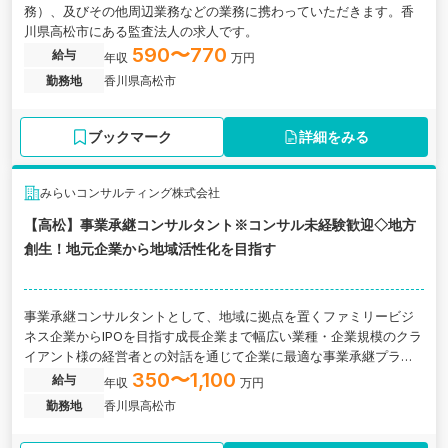
務）、及びその他周辺業務などの業務に携わっていただきます。香
川県高松市にある監査法人の求人です。
590〜770
給与
年収
万円
勤務地
香川県高松市
ブックマーク
詳細をみる
みらいコンサルティング株式会社
【高松】事業承継コンサルタント※コンサル未経験歓迎◇地方
創生！地元企業から地域活性化を目指す
事業承継コンサルタントとして、地域に拠点を置くファミリービジ
ネス企業からIPOを目指す成長企業まで幅広い業種・企業規模のクラ
イアント様の経営者との対話を通じて企業に最適な事業承継プラン
を共に考え、株式の承継のみならず、幅広い視点でお客様の成長
350〜1,100
給与
年収
万円
の”実現”を支援などの業務に関わっていただきます。香川県高松市
勤務地
香川県高松市
にある税理士法人の求人です。