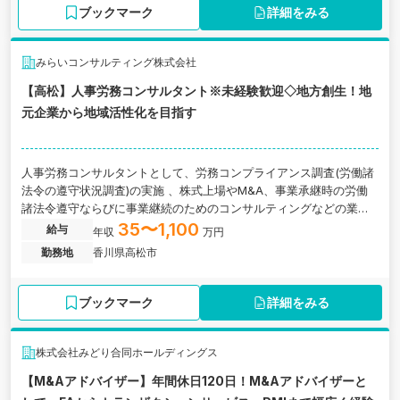
ブックマーク
詳細をみる
みらいコンサルティング株式会社
【高松】人事労務コンサルタント※未経験歓迎◇地方創生！地
元企業から地域活性化を目指す
人事労務コンサルタントとして、労務コンプライアンス調査(労働諸
法令の遵守状況調査)の実施 、株式上場やM&A、事業承継時の労働
諸法令遵守ならびに事業継続のためのコンサルティングなどの業務
に関わっていただきます。香川県高松市にある税理士法人の求人で
35〜1,100
給与
年収
万円
す。
勤務地
香川県高松市
ブックマーク
詳細をみる
株式会社みどり合同ホールディングス
【M&Aアドバイザー】年間休日120日！M&Aアドバイザーと