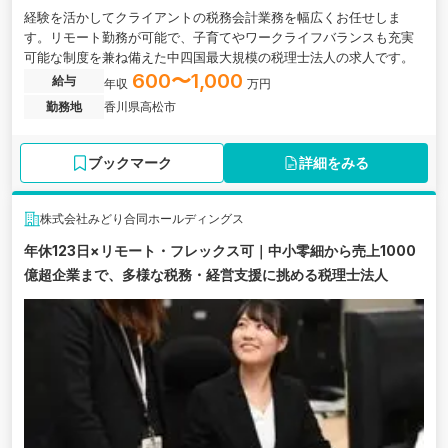
経験を活かしてクライアントの税務会計業務を幅広くお任せしま
す。リモート勤務が可能で、子育てやワークライフバランスも充実
可能な制度を兼ね備えた中四国最大規模の税理士法人の求人です。
600〜1,000
給与
年収
万円
勤務地
香川県高松市
ブックマーク
詳細をみる
株式会社みどり合同ホールディングス
年休123日×リモート・フレックス可｜中小零細から売上1000
億超企業まで、多様な税務・経営支援に挑める税理士法人