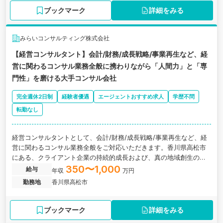
ブックマーク
詳細をみる
みらいコンサルティング株式会社
【経営コンサルタント】会計/財務/成長戦略/事業再生など、経
営に関わるコンサル業務全般に携わりながら「人間力」と「専
門性」を磨ける大手コンサル会社
完全週休2日制
経験者優遇
エージェントおすすめ求人
学歴不問
転勤なし
経営コンサルタントとして、会計/財務/成長戦略/事業再生など、経
営に関わるコンサル業務全般をご対応いただきます。香川県高松市
にある、クライアント企業の持続的成長および、真の地域創生の実
現を目指すコンサル会社の求人です。
350〜1,000
給与
年収
万円
勤務地
香川県高松市
ブックマーク
詳細をみる