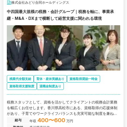
株式会社みどり合同ホールディングス
中四国最大規模の税務・会計グループ｜税務を軸に、事業承
継・M&A・DXまで横断して経営支援に関われる環境
残業代全額支給
育休・産休実績あり
資格取得奨励一時金
資格取得支援制度
退職金制度あり
税務スタッフとして、資格を活かしてクライアントの税務会計業務
を幅広くお任せします。香川県高松市にある、資格取得の応援体制
があり、子育てやワークライフバランスも充実可能な制度を兼ね備
えた中四国最大規模の税理士法人の求人です。
400〜600
給与
年収
万円