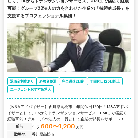
して、FAからトランザクションサービス、PMIまで幅広く経験
可能！グループ22法人の力を合わせた企業の「持続的成長」を
支援するプロフェッショナル集団！
退職金制度あり
経験者優遇
完全週休2日制
年間休日120日以上
エージェントおすすめ求人
【M&Aアドバイザー】香川県高松市 年間休日120日！M&Aアドバ
イザーとして、FAからトランザクションサービス、PMIまで幅広く
経験可能！グループ22法人の一員として企業の背長をサポート！
600〜1,200
給与
年収
万円
勤務地
香川県高松市