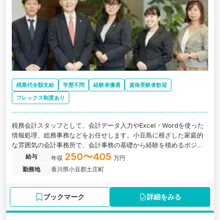
残業代全額支給
学歴不問
経験者優遇
資格受験者歓迎
フレックス制度あり
税務会計スタッフとして、会計データ入力やExcel・Wordを使った
情報処理、総務事務などをお任せします。小豆島に根ざした家庭的
な雰囲気の会計事務所で、会計事務の基礎から経験を積めるポジシ
ョンです。会計事務経験者や簿記・税理士関連資格をお持ちの方
250〜405
給与
年収
万円
は、これまでの経験を活かしながら地域企業を支える仕事に携われ
勤務地
香川県小豆郡土庄町
ます。ワークライフバランスも取りやすい環境です。
ブックマーク
詳細をみる