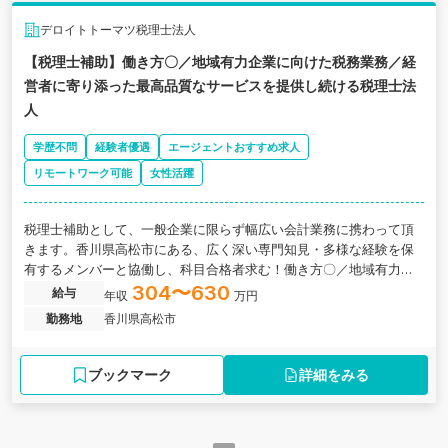
デロイトトーマツ税理士法人
【税理士補助】働き方〇／地域有力企業に向けた税務業務／経
営者に寄り添った最高品質なサービスを提供し続ける税理士法
人
学歴不問
経験者優遇
エージェントおすすめ求人
リモートワーク可能
女性活躍
税理士補助として、一般企業に限らず幅広い会計業務に携わって頂
きます。香川県高松市にある、広く深い専門知見・多様な経験を保
有するメンバーと協働し、科目合格者求む！働き方〇／地域有力企
業に向けた税務業務を経験できる税理士法人す。
304〜630
給与
年収
万円
勤務地
香川県高松市
ブックマーク
詳細をみる