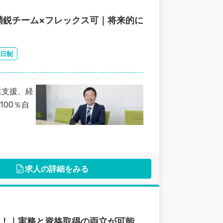
精鋭チーム×フレックス可｜将来的に
2日制
業支援、経
00％自
求人の詳細をみる
り！｜実務と資格取得の両立が可能