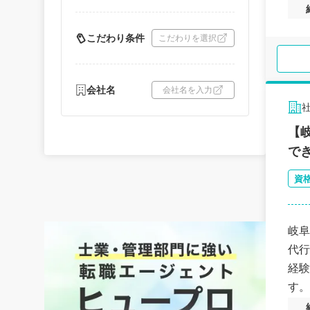
こだわり条件
こだわりを選択
会社名
会社名を入力
【
で
資
岐阜
代行
経験
す。