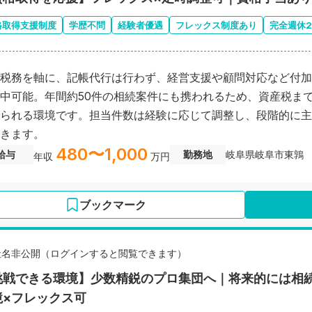
格取得支援制度
学歴不問
経験者優遇
フレックス制度あり
完全週休
税務を軸に、記帳代行は行わず、経営支援や顧問対応など付加
中可能。年間約50件の相続案件にも携われるため、資産税ま
られる環境です。担当件数は経験に応じて調整し、段階的に主
きます。
480〜1,000
給与
勤務地
岐阜県岐阜市東鶉
年収
万円
ブックマーク
社名非公開（ログインすると閲覧できます）
挑戦できる環境】少数精鋭のプロ集団へ｜将来的には相
境×フレックス可