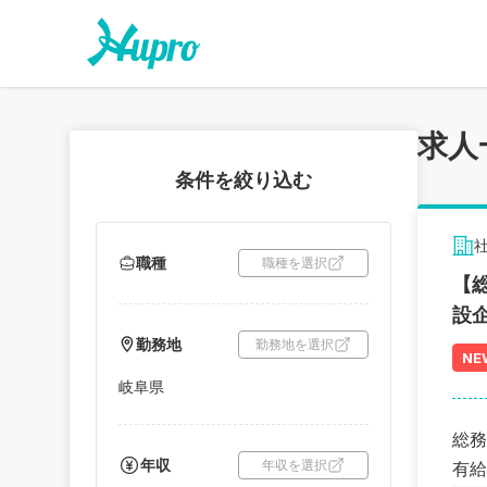
求人
条件を絞り込む
職種
職種を選択
【
設
勤務地
勤務地を選択
NE
岐阜県
総務
年収
年収を選択
有給