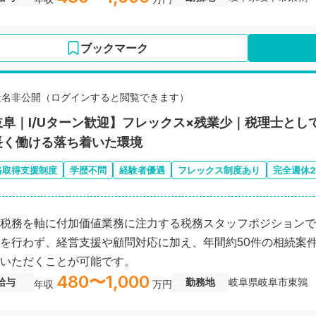
ブックマーク
社名非公開（ログインすると閲覧できます）
岐阜｜I/Uターン歓迎】フレックス×残業少｜税理士と
長く働ける落ち着いた環境
格取得支援制度
学歴不問
経験者優遇
フレックス制度あり
完全週休
税務を軸に付加価値業務に注力する税務スタッフポジションで
を行わず、経営支援や顧問対応に加え、年間約50件の相続案
いただくことが可能です。
480〜1,000
給与
勤務地
岐阜県岐阜市東鶉
年収
万円