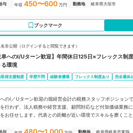
450〜600
給与
勤務地
岐阜県大垣市
年収
万円
ブックマーク
社名非公開（ログインすると閲覧できます）
岐阜へのI/Uターン歓迎】年間休日125日×フレックス
きる環境
格取得支援制度
学歴不問
経験者優遇
フレックス制度あり
完全週休
へのI／Uターン歓迎の堀経営会計の税務スタッフポジション
を行わず、法人税務や経営支援、顧問対応など付加価値業務に
をお任せします。代表との距離が近い環境でスキルを磨くこと
480〜1,000
給与
勤務地
岐阜県岐阜市東鶉
年収
万円