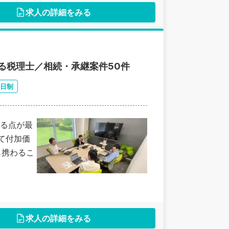
求人の詳細をみる
る税理士／相続・承継案件50件
2日制
る点が最
て付加価
も携わるこ
求人の詳細をみる