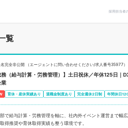
条件で絞りこむ
採用担当者
一覧
社名完全非公開 （エージェントに問い合わせください/求人番号35977）
総務（給与計算・労務管理）】土日祝休／年休125日｜
企業
W
育休・産休実績あり
退職金制度あり
完全週休2日制
年間休日12
部で給与計算・労務管理を軸に、社内外イベント運営まで幅広
取得推奨や育休取得実績も整う環境です。