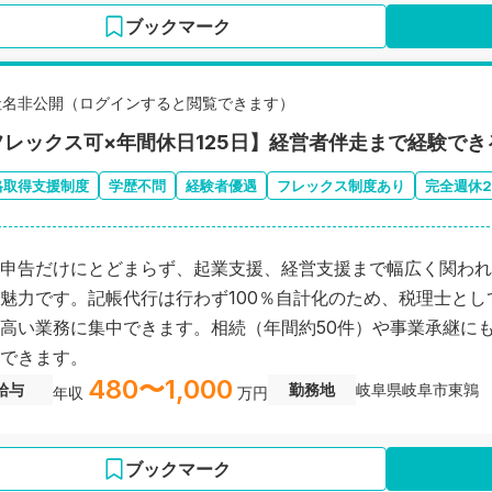
ブックマーク
社名非公開（ログインすると閲覧できます）
フレックス可×年間休日125日】経営者伴走まで経験でき
格取得支援制度
学歴不問
経験者優遇
フレックス制度あり
完全週休
申告だけにとどまらず、起業支援、経営支援まで幅広く関われ
魅力です。記帳代行は行わず100％自計化のため、税理士とし
高い業務に集中できます。相続（年間約50件）や事業承継に
できます。
480〜1,000
給与
勤務地
岐阜県岐阜市東鶉
年収
万円
ブックマーク