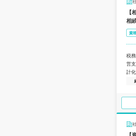
【
相
資
税務
営支
計化
【