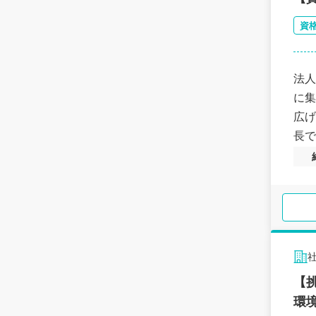
資
法人
に集
広げ
長で
【
環