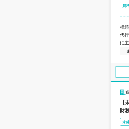
資
相続
代行
に主
【
財
未