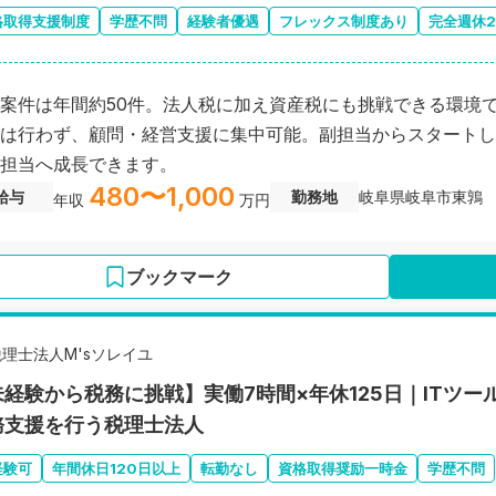
格取得支援制度
学歴不問
経験者優遇
フレックス制度あり
完全週休
案件は年間約50件。法人税に加え資産税にも挑戦できる環境
は行わず、顧問・経営支援に集中可能。副担当からスタートし
担当へ成長できます。
480〜1,000
給与
勤務地
岐阜県岐阜市東鶉
年収
万円
ブックマーク
税理士法人M'sソレイユ
未経験から税務に挑戦】実働7時間×年休125日｜ITツ
務支援を行う税理士法人
経験可
年間休日120日以上
転勤なし
資格取得奨励一時金
学歴不問