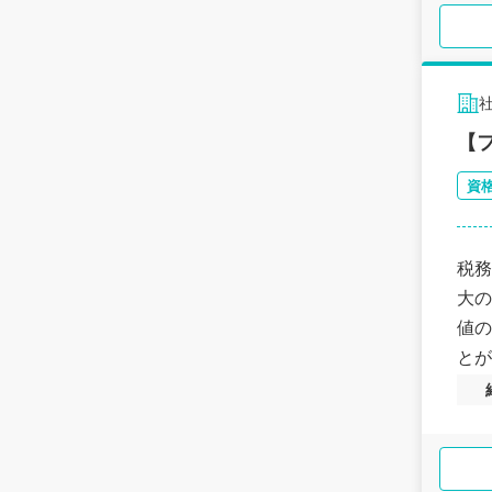
【
資
税務
大の
値の
とが