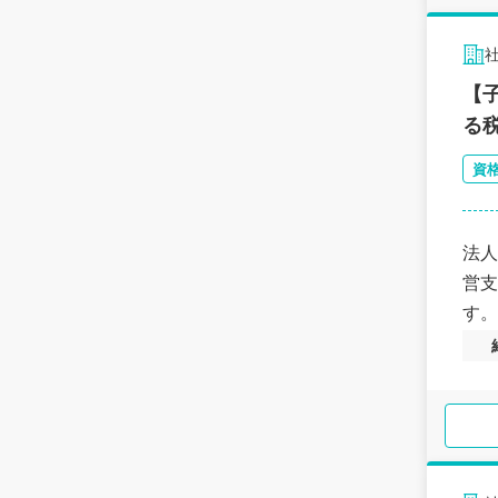
【
る
資
法人
営支
す。