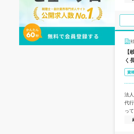
【
く
資
法人
代行
って