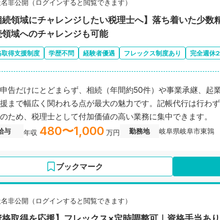
社名非公開（ログインすると閲覧できます）
相続領域にチャレンジしたい税理士へ】落ち着いた少数
続領域へのチャレンジも可能
格取得支援制度
学歴不問
経験者優遇
フレックス制度あり
完全週休
申告だけにとどまらず、相続（年間約50件）や事業承継、起
援まで幅広く関われる点が最大の魅力です。記帳代行は行わず1
のため、税理士として付加価値の高い業務に集中できます。
480〜1,000
給与
勤務地
岐阜県岐阜市東鶉
年収
万円
ブックマーク
社名非公開（ログインすると閲覧できます）
資格取得を応援】フレックス×定時調整可｜資格手当あ