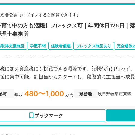
社名非公開（ログインすると閲覧できます）
子育て中の方も活躍】フレックス可｜年間休日125日｜
税理士事務所
格取得支援制度
学歴不問
経験者優遇
フレックス制度あり
完全週休
税に加え資産税にも挑戦できる環境です。記帳代行は行わず、
援に集中可能。副担当からスタートし、段階的に主担当へ成長
480〜1,000
給与
勤務地
岐阜県岐阜市東鶉
年収
万円
ブックマーク