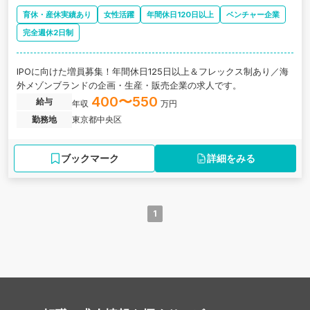
育休・産休実績あり
女性活躍
年間休日120日以上
ベンチャー企業
完全週休2日制
IPOに向けた増員募集！年間休日125日以上＆フレックス制あり／海
外メゾンブランドの企画・生産・販売企業の求人です。
400〜550
給与
年収
万円
勤務地
東京都中央区
ブックマーク
詳細をみる
1