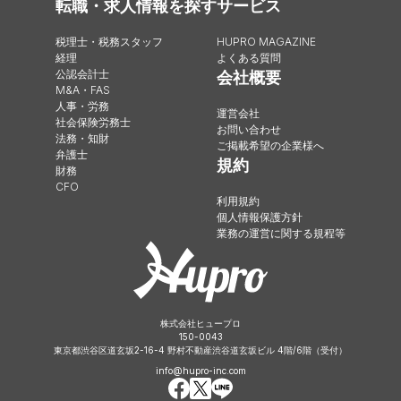
転職・求人情報を探す
サービス
税理士・税務スタッフ
HUPRO MAGAZINE
経理
よくある質問
公認会計士
会社概要
M&A・FAS
人事・労務
運営会社
社会保険労務士
お問い合わせ
法務・知財
ご掲載希望の企業様へ
弁護士
規約
財務
CFO
利用規約
個人情報保護方針
業務の運営に関する規程等
株式会社ヒュープロ
150-0043
東京都渋谷区道玄坂2-16-4 野村不動産渋谷道玄坂ビル 4階/6階（受付）
info@hupro-inc.com