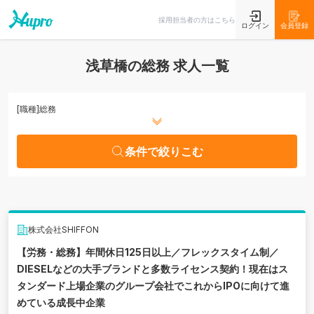
条件で絞りこむ
採用担当者の方はこちら
ログイン
会員登録
浅草橋の総務 求人一覧
[職種]
総務
条件で絞りこむ
株式会社SHIFFON
【労務・総務】年間休日125日以上／フレックスタイム制／
DIESELなどの大手ブランドと多数ライセンス契約！現在はス
タンダード上場企業のグループ会社でこれからIPOに向けて進
めている成長中企業