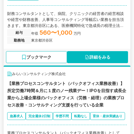
財務コンサルタントとして、病院、クリニックの経営者の経営相談
や経営や財務改善、人事等コンサルティング等幅広い業務を担当頂
きます。東京都渋谷区にある、医療機関特化で急成長の税理士法人
併設のコンサルティングファームの求人です。
560〜1,000
給与
年収
万円
勤務地
東京都渋谷区
ブックマーク
詳細をみる
みらいコンサルティング株式会社
【業務プロセスコンサルタント（バックオフィス業務改善）】
所定労働7時間＆月に１度のノー残業デー！IPOを目指す成長企
業から上場企業様のバックオフィス（労務・経理）の業務プロ
セス改善・コンサルティング支援を行っている企業
急募求人
完全週休2日制
学歴不問
転勤なし
育休・産休実績あり
業務プロセスコンサルタント（バックオフィス業務改善）として、