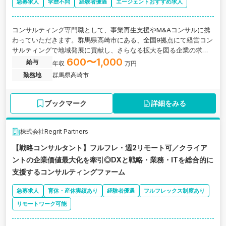
急募求人
学歴不問
経験者優遇
エージェントおすすめ求人
コンサルティング専門職として、事業再生支援やМ&Aコンサルに携
わっていただきます。群馬県高崎市にある、全国9拠点にて経営コン
サルティングで地域発展に貢献し、さらなる拡大を図る企業の求人
です。
600〜1,000
給与
年収
万円
勤務地
群馬県高崎市
ブックマーク
詳細をみる
株式会社Regrit Partners
【戦略コンサルタント】フルフレ・週2リモート可／クライア
ントの企業価値最大化を牽引◎DXと戦略・業務・ITを総合的に
支援するコンサルティングファーム
急募求人
育休・産休実績あり
経験者優遇
フルフレックス制度あり
リモートワーク可能