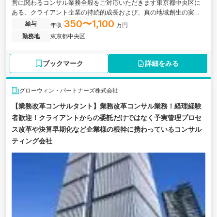
営に関わるコンサル業務全般をご対応いただきます東京都中央区に
ある、クライアント企業の持続的成長および、真の地域創生の実現
を目指すコンサルティングファーム会社の求人です。
350〜1,100
給与
年収
万円
勤務地
東京都中央区
ブックマーク
詳細をみる
グローウィン・パートナーズ株式会社
【業務改革コンサルタント】業務改革コンサル業務！経理経験
者歓迎！クライアントからの委託だけではなく予実管理プロセ
ス改革や決算早期化など企業様の根幹に携わっているコンサル
ティング会社