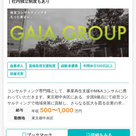
｜社内独立制度もあり
急募求人
資格取得支援制度
経験者優遇
年間休日120日以上
研修充実
コンサルティング専門職として、事業再生支援やМ&Aコンサルに携
わっていただきます。東京都中央区にある、全国9拠点にて経営コン
サルティングで地域発展に貢献し、さらなる拡大を図る企業の求人
です。
500〜1,000
給与
年収
万円
勤務地
東京都中央区
ブックマーク
詳細をみる