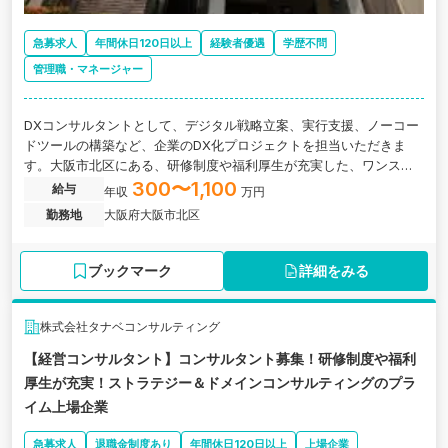
急募求人
年間休日120日以上
経験者優遇
学歴不問
管理職・マネージャー
DXコンサルタントとして、デジタル戦略立案、実行支援、ノーコー
ドツールの構築など、企業のDX化プロジェクトを担当いただきま
す。大阪市北区にある、研修制度や福利厚生が充実した、ワンスト
ップ体制とブランド力で拡大成長中の税理士法人の求人です。
300〜1,100
給与
年収
万円
勤務地
大阪府大阪市北区
ブックマーク
詳細をみる
株式会社タナベコンサルティング
【経営コンサルタント】コンサルタント募集！研修制度や福利
厚生が充実！ストラテジー＆ドメインコンサルティングのプラ
イム上場企業
急募求人
退職金制度あり
年間休日120日以上
上場企業