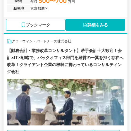
500〜700
給与
年収
万円
す。フルリモート可・フルフレックス制・残業代全額支給。国際税
勤務地
東京都港区
務分野で専門性を高めたい方に最適な環境です。
ブックマーク
詳細をみる
グローウィン・パートナーズ株式会社
【財務会計・業務改革コンサルタント】若手会計士大歓迎！会
計×IT×戦略で、バックオフィス部門を経営の一翼を担う存在へ
改革！クライアント企業の根幹に携わっているコンサルティン
グ会社