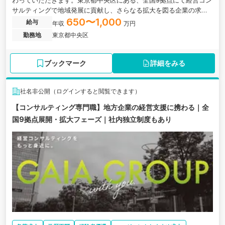
わっていただきます。東京都中央区にある、全国9拠点にて経営コン
サルティングで地域発展に貢献し、さらなる拡大を図る企業の求人
です。
650〜1,000
給与
年収
万円
勤務地
東京都中央区
ブックマーク
詳細をみる
社名非公開（ログインすると閲覧できます）
【コンサルティング専門職】地方企業の経営支援に携わる｜全
国9拠点展開・拡大フェーズ｜社内独立制度もあり