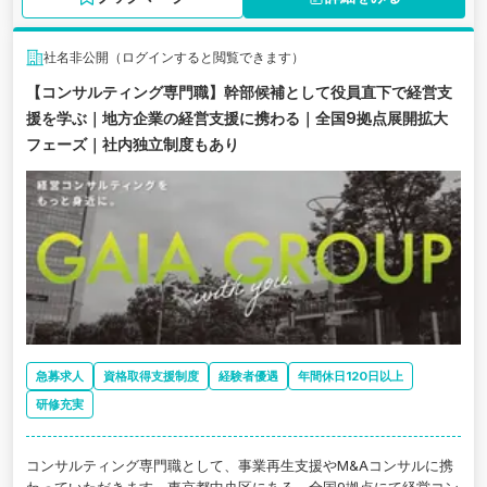
社名非公開（ログインすると閲覧できます）
【コンサルティング専門職】幹部候補として役員直下で経営支
援を学ぶ｜地方企業の経営支援に携わる｜全国9拠点展開拡大
フェーズ｜社内独立制度もあり
急募求人
資格取得支援制度
経験者優遇
年間休日120日以上
研修充実
コンサルティング専門職として、事業再生支援やМ&Aコンサルに携