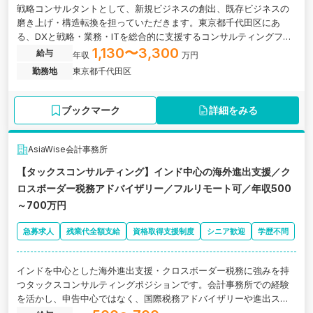
戦略コンサルタントとして、新規ビジネスの創出、既存ビジネスの
磨き上げ・構造転換を担っていただきます。東京都千代田区にあ
る、DXと戦略・業務・ITを総合的に支援するコンサルティングファ
ームの求人です。
1,130〜3,300
給与
年収
万円
勤務地
東京都千代田区
ブックマーク
詳細をみる
AsiaWise会計事務所
【タックスコンサルティング】インド中心の海外進出支援／ク
ロスボーダー税務アドバイザリー／フルリモート可／年収500
～700万円
急募求人
残業代全額支給
資格取得支援制度
シニア歓迎
学歴不問
インドを中心とした海外進出支援・クロスボーダー税務に強みを持
つタックスコンサルティングポジションです。会計事務所での経験
を活かし、申告中心ではなく、国際税務アドバイザリーや進出スキ
ームの検討など上流の税務コンサルティング業務を担当いただきま