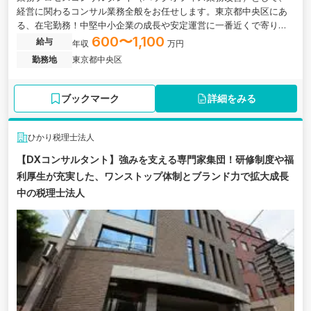
経営に関わるコンサル業務全般をお任せします。東京都中央区にあ
る、在宅勤務！中堅中小企業の成長や安定運営に一番近くで寄り添
うコンサルティング業務がメインの事業会社の求人です。
600〜1,100
給与
年収
万円
勤務地
東京都中央区
ブックマーク
詳細をみる
ひかり税理士法人
【DXコンサルタント】強みを支える専門家集団！研修制度や福
利厚生が充実した、ワンストップ体制とブランド力で拡大成長
中の税理士法人