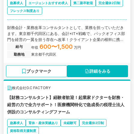
急募求人
エージェントおすすめ求人
第二新卒歓迎
完全週休2日制
フレックス制度あり
財務会計・業務改革コンサルタントとして、業務を担っていただき
ます。東京都千代田区にある、会計×IT×戦略で、バックオフィス部
門を経営の一翼を担う存在へ改革！クライアント企業の根幹に携わ
っているコンサルティング会社の求人です。
600〜1,500
給与
年収
万円
勤務地
東京都千代田区
ブックマーク
詳細をみる
株式会社G.C FACTORY
【財務コンサルタント】経験者歓迎！起業家ドクターを財務・
経営の力で全力サポート！医療機関特化で急成長の税理士法人
併設のコンサルティングファーム
急募求人
育休・産休実績あり
未経験可
完全週休2日制
資格取得支援制度