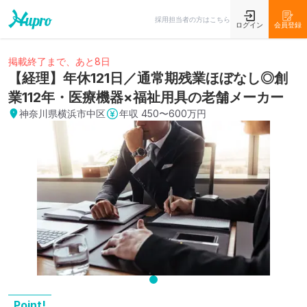
採用担当者の方はこちら
ログイン
会員登録
掲載終了まで、あと8日
【経理】年休121日／通常期残業ほぼなし◎創
業112年・医療機器×福祉用具の老舗メーカー
神奈川県横浜市中区
年収
450〜600万円
Point!