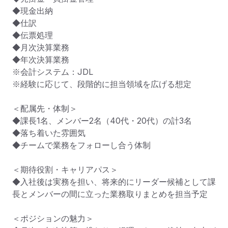
◆現金出納

◆仕訳

◆伝票処理

◆月次決算業務

◆年次決算業務

※会計システム：JDL

※経験に応じて、段階的に担当領域を広げる想定

＜配属先・体制＞

◆課長1名、メンバー2名（40代・20代）の計3名

◆落ち着いた雰囲気

◆チームで業務をフォローし合う体制

＜期待役割・キャリアパス＞

◆入社後は実務を担い、将来的にリーダー候補として課
長とメンバーの間に立った業務取りまとめを担当予定

＜ポジションの魅力＞
