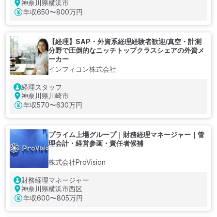
神奈川県横浜市
年収
650〜800万円
【経理】SAP・外資系経理経験者歓迎/真空・計測
分野で圧倒的なニッチトップクラスシェアの外資メ
ーカー
インフィコン株式会社
経理スタッフ
神奈川県川崎市
年収
570〜630万円
プライム上場グループ｜財務経理マネージャー｜管
理会計・経営参画・責任者候補
株式会社ProVision
財務経理マネージャー
神奈川県横浜市西区
年収
600〜805万円