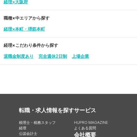
経理×大阪府
職種×中エリアから探す
経理×本町・堺筋本町
経理
×こだわり条件から探す
退職金制度あり
完全週休2日制
上場企業
転職・求人情報を探す
サービス
税理士・税務スタッフ
HUPRO MAGAZINE
経理
よくある質問
公認会計士
会社概要