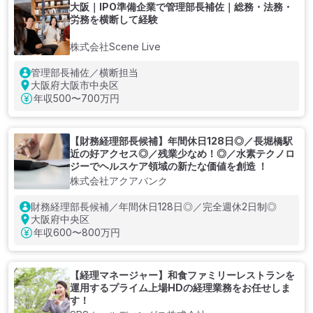
大阪｜IPO準備企業で管理部長補佐｜総務・法務・
労務を横断して経験
株式会社Scene Live
管理部長補佐／横断担当
大阪府大阪市中央区
年収
500〜700万円
【財務経理部長候補】年間休日128日◎／長堀橋駅
近の好アクセス◎／残業少なめ！◎／水素テクノロ
ジーでヘルスケア領域の新たな価値を創造 ！
株式会社アクアバンク
財務経理部長候補／年間休日128日◎／完全週休2日制◎
大阪府中央区
年収
600〜800万円
【経理マネージャー】和⾷ファミリーレストランを
運用するプライム上場HDの経理業務をお任せしま
す！