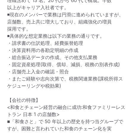
理職含めて 13 名。20 代から 60 代で構成。半数

以上がキャリア入社者です。

◾現在のメンバーで業務は円滑に進められていますが、
店舗数、売上共に増大しており、組織強化の増員

採用です。

◾具体的な想定業務は以下の業務の通りです。

・請求書の仕訳処理、経費振替処理

・決算資料用の各勘定明細の作成

・総合振込データの作成、その他支払業務

・固定資産処理(取得、償却、減損、税務の別表作成)

・店舗売上入金の確認・照合

・またご経験や志向次第で、税務関連業務(課税所得ス
ケジューリングや税効果)

【会社の特徴】

<和食とチェーン経営の融合に成功:和食ファミリーレス
トラン 日本 1 の店舗数>

■「和食さと」で 50 年以上の歴史を持つ当グループで
すが、困難と言われていた和食のチェーン化を実
