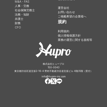
M&A・FAS
人事・労務
運営会社
社会保険労務士
お問い合わせ
法務・知財
ご掲載希望の企業様へ
弁護士
規約
財務
CFO
利用規約
個人情報保護方針
業務の運営に関する規程等
株式会社ヒュープロ
150-0043
東京都渋谷区道玄坂2-16-4 野村不動産渋谷道玄坂ビル 4階/6階（受付）
info@hupro-inc.com