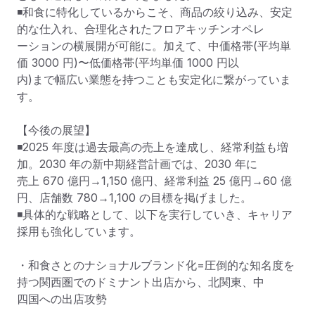
◾和食に特化しているからこそ、商品の絞り込み、安定
的な仕入れ、合理化されたフロアキッチンオペレ

ーションの横展開が可能に。加えて、中価格帯(平均単
価 3000 円)〜低価格帯(平均単価 1000 円以

内)まで幅広い業態を持つことも安定化に繋がっていま
す。

【今後の展望】

◾2025 年度は過去最高の売上を達成し、経常利益も増
加。2030 年の新中期経営計画では、2030 年に

売上 670 億円→1,150 億円、経常利益 25 億円→60 億
円、店舗数 780→1,100 の目標を掲げました。

◾具体的な戦略として、以下を実行していき、キャリア
採用も強化しています。

・和食さとのナショナルブランド化=圧倒的な知名度を
持つ関⻄圏でのドミナント出店から、北関東、中

四国への出店攻勢
