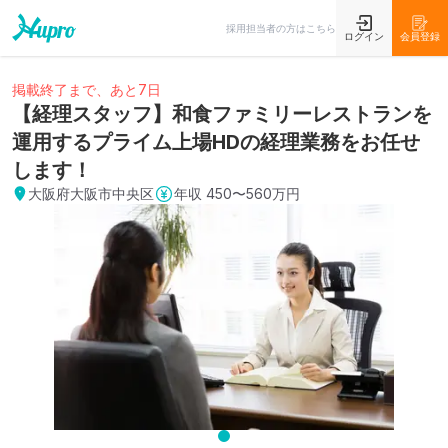
採用担当者の方はこちら
ログイン
会員登録
掲載終了まで、あと7日
【経理スタッフ】和⾷ファミリーレストランを
運用するプライム上場HDの経理業務をお任せ
します！
大阪府大阪市中央区
年収
450〜560万円