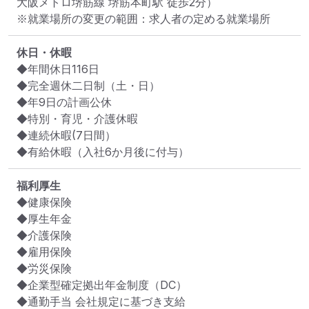
⼤阪メトロ堺筋線 堺筋本町駅 徒歩2分）
※就業場所の変更の範囲：求人者の定める就業場所
休日・休暇
◆年間休⽇116⽇

◆完全週休⼆⽇制（⼟・⽇）

◆年9⽇の計画公休

◆特別・育児・介護休暇

◆連続休暇(7⽇間）

◆有給休暇（入社6か月後に付与）
福利厚生
◆健康保険

◆厚生年金

◆介護保険

◆雇用保険

◆労災保険

◆企業型確定拠出年⾦制度（DC）

◆通勤⼿当 会社規定に基づき⽀給
