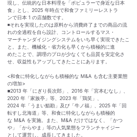
現し、伝統的な日本料理を「ポピュラーで身近な日本
食」とし、2025 年時点で和食ファミリーレストラ

ンで日本 1 の店舗数です。

◾それを実現したのは原料から消費終了までの商品の流
れの全過程を自ら設計、コントロールするマス・

マーチャンダイジングシステムをいち早く実現できたこ
と。また、機械化・省力化も早くから積極的に進

めたことで、調理のプロが少なくても品質を安定化さ
せ、収益性もアップしてきたことにあります。

<和食に特化しながらも積極的な M&A も含む主要業態
の増加>

■2013 年「にぎり⻑次郎」、2016 年「宮本むなし」、
2020 年「家族亭」等、2023 年「鶏笑」、

2024 年「うまい鮨勘」及び「牛ノ福」、2025 年「回
転すし北海道」等、和食に特化しながらも積極的

な M&A を実施。また、M&A だけではなく、「かつ
や」「からやま」等の人気業態をフランチャイジー

として運営し、成⻑してきました。
