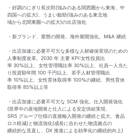
・好調のにぎり⻑次郎(強みのある関⻄圏から東海、中
四国への拡大)、うまい鮨助(強みのある東北地

域から北関東圏への拡大)の出店強化

・新ブランド、業態の開発。海外展開強化。M&A 継続

・出店加速に必要不可欠な多様な人材確保実現のための
人事制度改革。2030 年 主要 KPI:女性役員比

率 30%以上、女性管理職比率 30%以上、社員一人当た
り投資額年間 100 千円以上、若手人材管理職比

率 10%以上、女性育休取得率 100%の継続、男性育休
取得率 85%以上等

・出店加速に必要不可欠な SCM 強化。仕入開発強化
(世界中の産地開発と仕入による安定供給実現、

SRS グループ仕様の直接輸入開発の継続と拡大、食品
ロス軽減)と物流強化(成⻑に合わせた物流拠点の

継続的な見直し、DX 推進による効率化の継続的向上)
