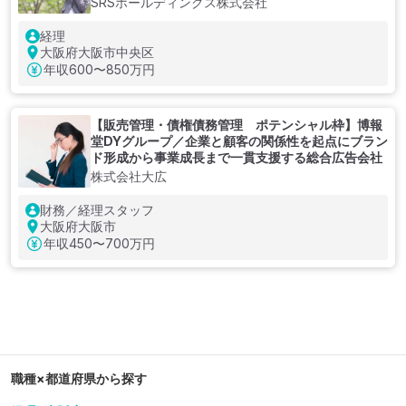
SRSホールディングス株式会社
経理
大阪府大阪市中央区
年収
600〜850万円
【販売管理・債権債務管理 ポテンシャル枠】博報
堂DYグループ／企業と顧客の関係性を起点にブラン
ド形成から事業成長まで一貫支援する総合広告会社
株式会社大広
財務／経理スタッフ
大阪府大阪市
年収
450〜700万円
職種×都道府県から探す