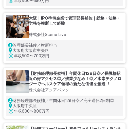
年収
400〜550万円
大阪｜IPO準備企業で管理部長補佐｜総務・法務・
労務を横断して経験
株式会社Scene Live
管理部長補佐／横断担当
大阪府大阪市中央区
年収
500〜700万円
【財務経理部長候補】年間休日128日◎／長堀橋駅
近の好アクセス◎／残業少なめ！◎／水素テクノロ
ジーでヘルスケア領域の新たな価値を創造 ！
株式会社アクアバンク
財務経理部長候補／年間休日128日◎／完全週休2日制◎
大阪府中央区
年収
600〜800万円
【経理マネージャー】和⾷ファミリーレストランを