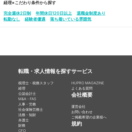
経理
×こだわり条件から探す
完全週休2日制
年間休日120日以上
退職金制度あり
転勤なし
経験者優遇
落ち着いている雰囲気
転職・求人情報を探す
サービス
税理士・税務スタッフ
HUPRO MAGAZINE
経理
よくある質問
公認会計士
会社概要
M&A・FAS
人事・労務
運営会社
社会保険労務士
お問い合わせ
法務・知財
ご掲載希望の企業様へ
弁護士
規約
財務
CFO