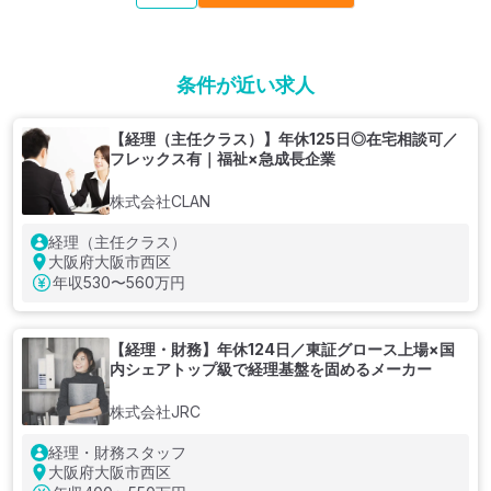
条件が近い求人
【経理（主任クラス）】年休125日◎在宅相談可／
フレックス有｜福祉×急成長企業
株式会社CLAN
経理（主任クラス）
大阪府大阪市西区
年収
530〜560万円
【経理・財務】年休124日／東証グロース上場×国
内シェアトップ級で経理基盤を固めるメーカー
株式会社JRC
経理・財務スタッフ
大阪府大阪市西区