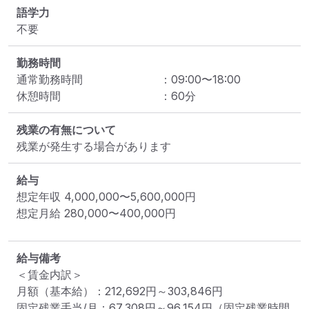
語学力
不要
勤務時間
通常勤務時間
：
09:00
〜
18:00
休憩時間
：
60
分
残業の有無について
残業が発生する場合があります
給与
想定年収
4,000,000
〜
5,600,000
円
想定月給
280,000
〜
400,000
円
給与備考
＜賃金内訳＞

月額（基本給）：212,692円～303,846円

固定残業手当/月：67,308円～96,154円（固定残業時間