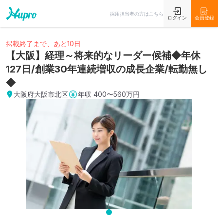
採用担当者の方はこちら
ログイン
会員登録
掲載終了まで、あと10日
【大阪】経理～将来的なリーダー候補◆年休
127日/創業30年連続増収の成長企業/転勤無し
◆
大阪府大阪市北区
年収
400〜560万円