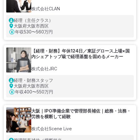
株式会社CLAN
経理（主任クラス）
大阪府大阪市西区
年収
530〜560万円
【経理・財務】年休124日／東証グロース上場×国
内シェアトップ級で経理基盤を固めるメーカー
株式会社JRC
経理・財務スタッフ
大阪府大阪市西区
年収
400〜550万円
大阪｜IPO準備企業で管理部長補佐｜総務・法務・
労務を横断して経験
株式会社Scene Live