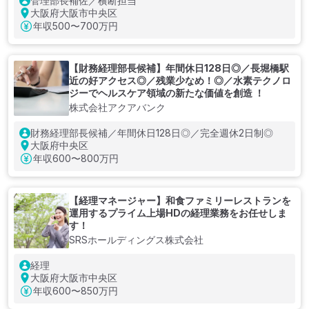
管理部長補佐／横断担当
大阪府大阪市中央区
年収
500〜700万円
【財務経理部長候補】年間休日128日◎／長堀橋駅
近の好アクセス◎／残業少なめ！◎／水素テクノロ
ジーでヘルスケア領域の新たな価値を創造 ！
株式会社アクアバンク
財務経理部長候補／年間休日128日◎／完全週休2日制◎
大阪府中央区
年収
600〜800万円
【経理マネージャー】和⾷ファミリーレストランを
運用するプライム上場HDの経理業務をお任せしま
す！
SRSホールディングス株式会社
経理
大阪府大阪市中央区
年収
600〜850万円