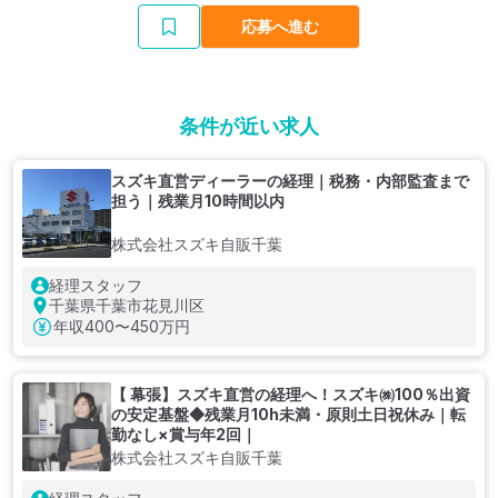
応募へ進む
条件が近い求人
スズキ直営ディーラーの経理｜税務・内部監査まで
担う｜残業月10時間以内
株式会社スズキ自販千葉
経理スタッフ
千葉県千葉市花見川区
年収
400〜450万円
【 幕張】スズキ直営の経理へ！スズキ㈱100％出資
の安定基盤◆残業月10h未満・原則土日祝休み｜転
勤なし×賞与年2回｜
株式会社スズキ自販千葉