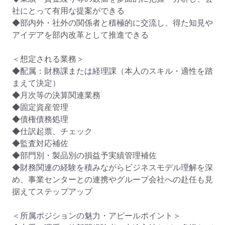
社にとって有用な提案ができる

◆部内外・社外の関係者と積極的に交流し、得た知見や
アイデアを部内改革として推進できる

＜想定される業務＞

◆配属：財務課または経理課（本人のスキル・適性を踏
まえて決定）

◆月次等の決算関連業務

◆固定資産管理

◆債権債務処理

◆仕訳起票、チェック

◆監査対応補佐

◆部門別・製品別の損益予実績管理補佐

◆財務関連の経験を積みながらビジネスモデル理解を深
め、事業センターとの連携やグループ会社への赴任も見
据えてステップアップ

＜所属ポジションの魅力・アピールポイント＞
