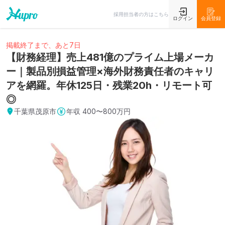
採用担当者の方はこちら
ログイン
会員登録
掲載終了まで、あと7日
【財務経理】売上481億のプライム上場メーカ
ー｜製品別損益管理×海外財務責任者のキャリ
アを網羅。年休125日・残業20h・リモート可
◎
千葉県茂原市
年収
400〜800万円