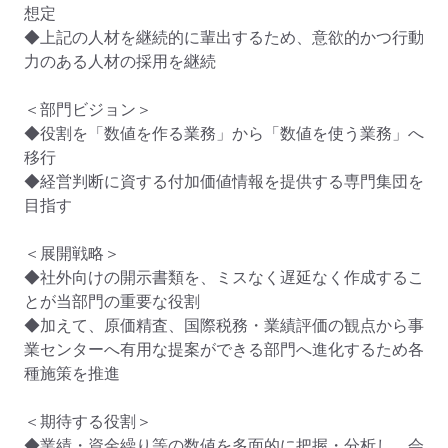
想定

◆上記の人材を継続的に輩出するため、意欲的かつ行動
力のある人材の採用を継続

＜部門ビジョン＞

◆役割を「数値を作る業務」から「数値を使う業務」へ
移行

◆経営判断に資する付加価値情報を提供する専門集団を
目指す

＜展開戦略＞

◆社外向けの開示書類を、ミスなく遅延なく作成するこ
とが当部門の重要な役割

◆加えて、原価精査、国際税務・業績評価の観点から事
業センターへ有用な提案ができる部門へ進化するため各
種施策を推進

＜期待する役割＞

◆業績・資金繰り等の数値を多面的に把握・分析し、会