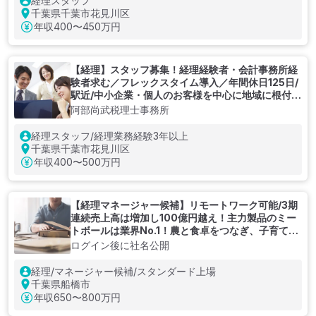
経理スタッフ
千葉県千葉市花見川区
年収
400〜450万円
【経理】スタッフ募集！経理経験者・会計事務所経
験者求む／フレックスタイム導入／年間休日125日/
駅近/中小企業・個人のお客様を中心に地域に根付く
税理士事務所の経理代行ポジション
阿部尚武税理士事務所
経理スタッフ/経理業務経験3年以上
千葉県千葉市花見川区
年収
400〜500万円
【経理マネージャー候補】リモートワーク可能/3期
連続売上高は増加し100億円越え！主力製品のミー
トボールは業界No.1！農と食卓をつなぎ、子育てを
応援するスタンダード上場企業
ログイン後に社名公開
経理/マネージャー候補/スタンダード上場
千葉県船橋市
年収
650〜800万円