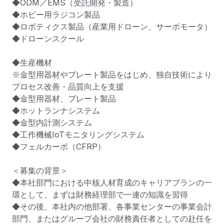
◆ODM／EMS（受託開発・製造）

◆ホビー用ラジコン製品

◆ロボティクス製品（産業用ドローン、サーボモータ）

◆ドローンスクール

◆生産機材

※金型用器材やプレート製品をはじめ、独自技術により
プロセス改善・品質向上を支援

◆金型用器材、プレート製品

◆ホットランナシステム

◆金型内計測システム

◆工作機械IoTモニタリングシステム

◆フェルカーボ（CFRP）

＜募集の背景＞

◆本社部門における中核人材育成のキャリアプランの一
環として、まずは財務経理部で一連の知識を習得

◆その後、本社内の他部署、各事業センターの事業会計
部門、またはグループ会社の財務責任者としての赴任を