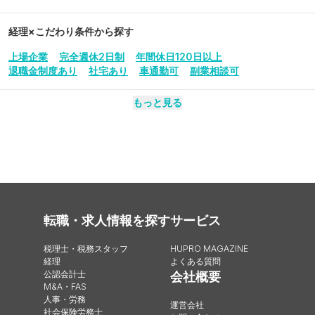
経理
×こだわり条件から探す
上場企業
完全週休2日制
年間休日120日以上
退職金制度あり
社宅あり
車通勤可
副業相談可
もっと見る
転職・求人情報を探す
サービス
税理士・税務スタッフ
HUPRO MAGAZINE
経理
よくある質問
公認会計士
会社概要
M&A・FAS
人事・労務
運営会社
社会保険労務士