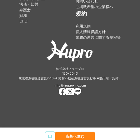
お問い合わせ
法務・知財
ご掲載希望の企業様へ
弁護士
規約
財務
CFO
利用規約
個人情報保護方針
業務の運営に関する規程等
株式会社ヒュープロ
150-0043
東京都渋谷区道玄坂2-16-4 野村不動産渋谷道玄坂ビル 4階/6階（受付）
info@hupro-inc.com
応募へ進む