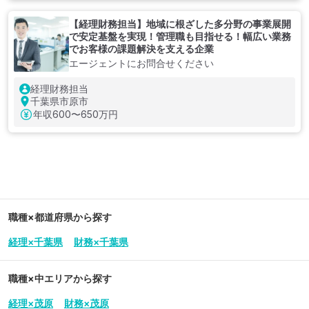
【経理財務担当】地域に根ざした多分野の事業展開
で安定基盤を実現！管理職も目指せる！幅広い業務
でお客様の課題解決を支える企業
エージェントにお問合せください
経理財務担当
千葉県市原市
年収
600〜650万円
職種×都道府県から探す
経理×千葉県
財務×千葉県
職種×中エリアから探す
経理×茂原
財務×茂原