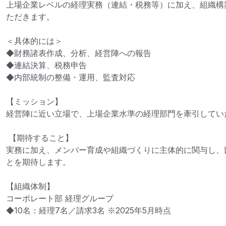
上場企業レベルの経理実務（連結・税務等）に加え、組織構
ただきます。

＜具体的には＞

◆財務諸表作成、分析、経営陣への報告

◆連結決算、税務申告

◆内部統制の整備・運用、監査対応

【ミッション】

経営陣に近い立場で、上場企業水準の経理部門を牽引していた
 【期待すること】

実務に加え、メンバー育成や組織づくりに主体的に関与し、
とを期待します。

【組織体制】

コーポレート部 経理グループ

◆10名：経理7名／請求3名 ※2025年5月時点
