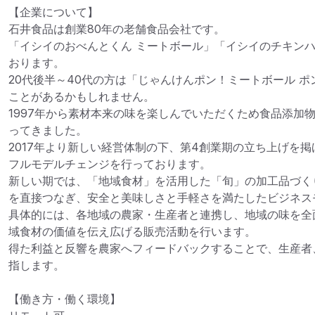
【企業について】

石井食品は創業80年の老舗食品会社です。

「イシイのおべんとくん ミートボール」「イシイのチキン
おります。

20代後半～40代の方は「じゃんけんポン！ミートボール 
ことがあるかもしれません。

1997年から素材本来の味を楽しんでいただくため食品添加
ってきました。

2017年より新しい経営体制の下、第4創業期の立ち上げを
フルモデルチェンジを行っております。

新しい期では、「地域食材」を活用した「旬」の加工品づく
を直接つなぎ、安全と美味しさと手軽さを満たしたビジネス
具体的には、各地域の農家・生産者と連携し、地域の味を全
域食材の価値を伝え広げる販売活動を行います。

得た利益と反響を農家へフィードバックすることで、生産者
指します。

【働き方・働く環境】
