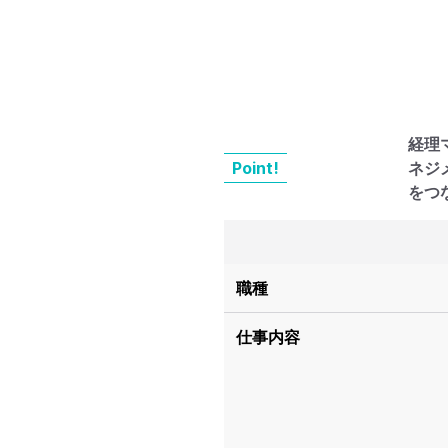
経理
Point!
ネジ
をつ
職種
仕事内容