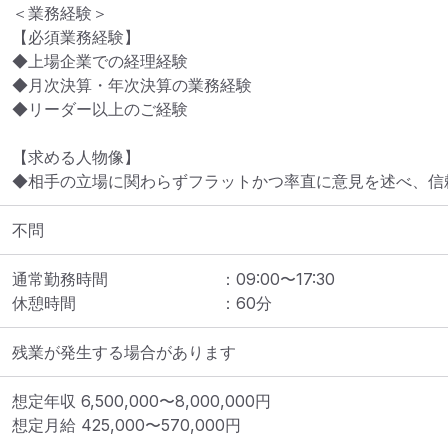
＜業務経験＞

【必須業務経験】

◆上場企業での経理経験

◆月次決算・年次決算の業務経験

◆リーダー以上のご経験

【求める人物像】

◆相手の立場に関わらずフラットかつ率直に意見を述べ、信
不問
通常勤務時間
：
09:00
〜
17:30
休憩時間
：
60
分
残業が発生する場合があります
想定年収
6,500,000
〜
8,000,000
円
想定月給
425,000
〜
570,000
円