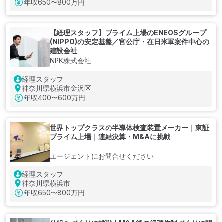
年収
650〜800万円
【経理スタッフ】プライム上場のENEOSグループ
(NIPPO)の安定基盤／官公庁・在日米軍案件中心の
建設会社
NPK株式会社
経理スタッフ
神奈川県横浜市金沢区
年収
400〜600万円
世界トップクラスの半導体検査装置メーカー｜東証
プライム上場｜連結決算・M&Aに挑戦
エージェントにお問合せください
経理スタッフ
神奈川県横浜市
年収
650〜800万円