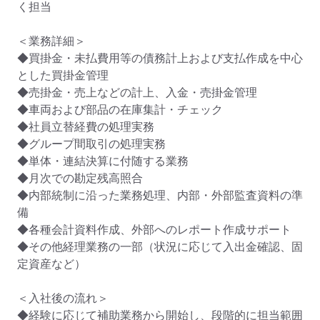
く担当

＜業務詳細＞

◆買掛金・未払費用等の債務計上および支払作成を中心
とした買掛金管理

◆売掛金・売上などの計上、入金・売掛金管理

◆車両および部品の在庫集計・チェック

◆社員立替経費の処理実務

◆グループ間取引の処理実務

◆単体・連結決算に付随する業務

◆月次での勘定残高照合

◆内部統制に沿った業務処理、内部・外部監査資料の準
備

◆各種会計資料作成、外部へのレポート作成サポート

◆その他経理業務の一部（状況に応じて入出金確認、固
定資産など）

＜入社後の流れ＞

◆経験に応じて補助業務から開始し、段階的に担当範囲