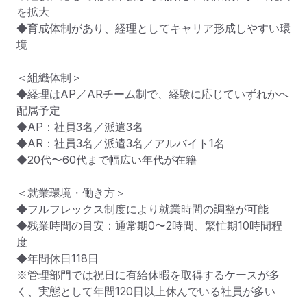
を拡大

◆育成体制があり、経理としてキャリア形成しやすい環
境

＜組織体制＞

◆経理はAP／ARチーム制で、経験に応じていずれかへ
配属予定

◆AP：社員3名／派遣3名

◆AR：社員3名／派遣3名／アルバイト1名

◆20代〜60代まで幅広い年代が在籍

＜就業環境・働き方＞

◆フルフレックス制度により就業時間の調整が可能

◆残業時間の目安：通常期0〜2時間、繁忙期10時間程
度

◆年間休日118日

※管理部門では祝日に有給休暇を取得するケースが多
く、実態として年間120日以上休んでいる社員が多い
