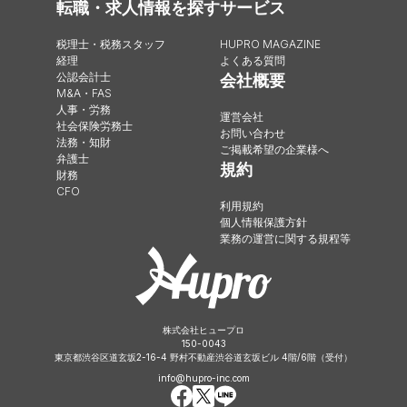
転職・求人情報を探す
サービス
税理士・税務スタッフ
HUPRO MAGAZINE
経理
よくある質問
公認会計士
会社概要
M&A・FAS
人事・労務
運営会社
社会保険労務士
お問い合わせ
法務・知財
ご掲載希望の企業様へ
弁護士
規約
財務
CFO
利用規約
個人情報保護方針
業務の運営に関する規程等
株式会社ヒュープロ
150-0043
東京都渋谷区道玄坂2-16-4 野村不動産渋谷道玄坂ビル 4階/6階（受付）
info@hupro-inc.com