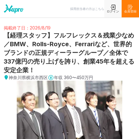
採用担当者の方はこちら
ログイン
会員登録
掲載終了日：2026/8/19
【経理スタッフ】フルフレックス＆残業少なめ
／BMW、Rolls-Royce、Ferrariなど、世界的
ブランドの正規ディーラーグループ／全体で
337億円の売り上げを誇り、創業45年を超える
安定企業！
神奈川県横浜市西区
年収
360〜450万円